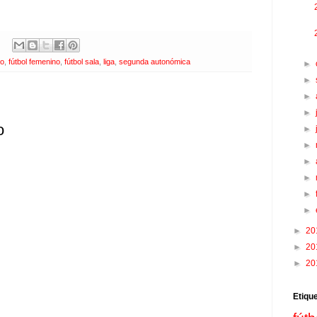
eo
,
fútbol femenino
,
fútbol sala
,
liga
,
segunda autonómica
►
►
►
►
o
►
►
►
►
►
►
►
20
►
20
►
20
Etiqu