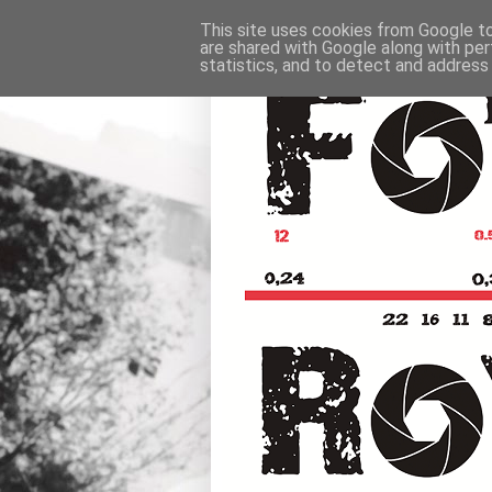
This site uses cookies from Google to 
are shared with Google along with per
statistics, and to detect and address