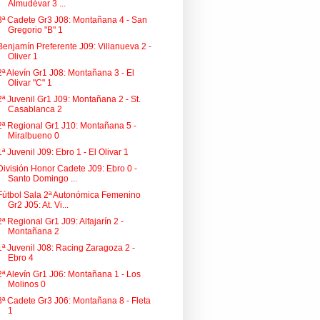
Almudévar 3 ...
3ª Cadete Gr3 J08: Montañana 4 - San
Gregorio "B" 1
Benjamín Preferente J09: Villanueva 2 -
Oliver 1
2ª Alevín Gr1 J08: Montañana 3 - El
Olivar "C" 1
2ª Juvenil Gr1 J09: Montañana 2 - St.
Casablanca 2
2ª Regional Gr1 J10: Montañana 5 -
Miralbueno 0
1ª Juvenil J09: Ebro 1 - El Olivar 1
División Honor Cadete J09: Ebro 0 -
Santo Domingo ...
Fútbol Sala 2ª Autonómica Femenino
Gr2 J05: At. Vi...
2ª Regional Gr1 J09: Alfajarín 2 -
Montañana 2
1ª Juvenil J08: Racing Zaragoza 2 -
Ebro 4
2ª Alevín Gr1 J06: Montañana 1 - Los
Molinos 0
3ª Cadete Gr3 J06: Montañana 8 - Fleta
1