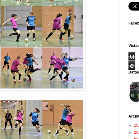
Face
Vistas
u
e
Datos
Archi
►
20
►
20