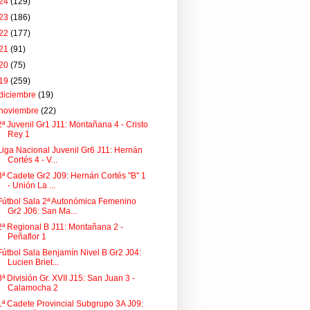
24
(129)
23
(186)
22
(177)
21
(91)
20
(75)
19
(259)
diciembre
(19)
noviembre
(22)
2ª Juvenil Gr1 J11: Montañana 4 - Cristo
Rey 1
Liga Nacional Juvenil Gr6 J11: Hernán
Cortés 4 - V...
3ª Cadete Gr2 J09: Hernán Cortés "B" 1
- Unión La ...
Fútbol Sala 2ª Autonómica Femenino
Gr2 J06: San Ma...
2ª Regional B J11: Montañana 2 -
Peñaflor 1
Fútbol Sala Benjamín Nivel B Gr2 J04:
Lucien Briet...
3ª División Gr. XVII J15: San Juan 3 -
Calamocha 2
1ª Cadete Provincial Subgrupo 3A J09: