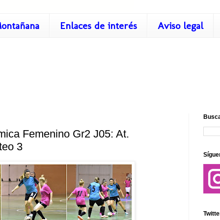
ontañana
Enlaces de interés
Aviso legal
Busca
mica Femenino Gr2 J05: At.
teo 3
Sígue
Twitte