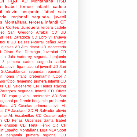
ol
liga
AD Montañana
RSD
a Isabel
torneo
infantil
cadete
il
alevín
benjamín
fútbol sala
nda regional
segunda juvenil
tas Montañana
tercera infantil
CF
án Cortés Junquera
tercera cadete
oso
San Gregorio Arrabal CD
UD
ad
Real Zaragoza
CD Ebro
Villanueva
tbol 8
UD Balsas Picarral
peñas
Actur
Iglesias
AD Almudévar
UD Montecarlo
 Olivar
Sto. Domingo Juventud
CD
 La Jota Vadorrey
segunda benjamín
n 8
primera cadete
segunda cadete
da alevín
liga nacional juvenil
UD San
St.Casablanca
segunda regional B
ón honor infantil
prebenjamín
fútbol 7
aos
fútbol femenino
primera infantil
CD
as
CD Valdefierro
CN Helios
Racing
Zaragoza
segunda infantil
CD Oliver
o FC
copa
juvenil preferente
AD San
regional preferente
benjamín preferente
añana
UD Casetas
primera alevín
At.
as
CF Jacetano
SD El Salvador
alevín
ente
At. Escalerillas
CD Cuarte
rugby
n
CD Peñas Oscenses
Santa Isabel
a división
CD Fleta
Fénix CR
CF
rín
Español Montañana
Liga MLA Sport
ra benjamín
primera regional
CD