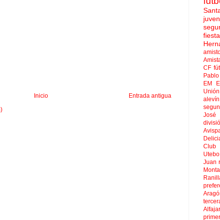
fútb
Sant
juven
segu
fies
Hern
amist
Amist
CF
fú
Pablo 
EM El
Unión
Inicio
Entrada antigua
aleví
segun
)
José
divisi
Avisp
Delici
Club 
Uteb
Juan
Mont
Ranill
prefer
Aragó
tercer
Alfaja
prime