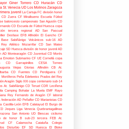
mayor
Giner Torrero
CD Huracán
CD
ra
St. Venecia
UD Los Molinos
Zaragoza
rimera juvenil
La Cartuja FC
división honor
CD Zuera
CF Miralbueno
Escuela Fútbol
se
baloncesto
campeonato
San Agustín CD
ernando CD
Escuela de Fútbol Huesca
copa
ción
tercera regional
AD San Pascual
lier
Desfase
EFB Alfindén
El Gancho CF
 Base Sabiñánigo
Volcánicos
sub-16
AD
o Rey
Atlético Mozarrifar
CD San Mateo
caje
SD Huesca
división de honor juvenil
AD
n
AD Montearagón
CD Juventud
CD Morés
na
Emotion
Submarino CF
UE Cornellá
copa
n
CD Garrapinillos
CESA
Torneo
augusta
Viejas Glorias
Alfindén CB
At.
lbarba
CD Fuentes
CD Perdiguera
CF
z
Mortíferos
Peña Edelweiss
Prados del Rey
ión Aragón
Siglo XXI
copa centenario
sub-14
os
At. Sabiñánigo
CD Teruel
CDR Leciñena
la
Camping Bohalar
La Muela EMF
Rayo
ñana
Rey Fernando de Aragón CF
laboral
a federación
AD Peñaflor
CD Marianistas
CD
na
Castilla-León
EFB Calatayud
El Burgo de
CD
Jeques
Liga Venecia
Quebrantagallinas
razona
San Antonio
UD Biescas
ciclismo
ión de honor B
sub-23
tercera FEB
At.
yud
CF Calamocha
Cataluña
Colegio
dos
Disturbio
EF SD Huesca
El Bloke