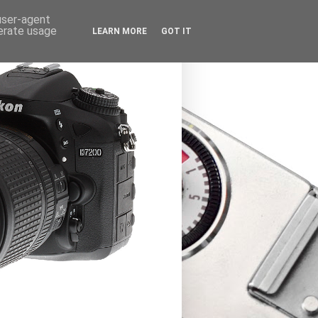
 user-agent
nerate usage
LEARN MORE
GOT IT