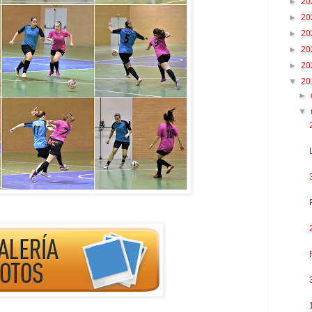
►
20
►
20
►
20
►
20
►
20
▼
20
►
▼