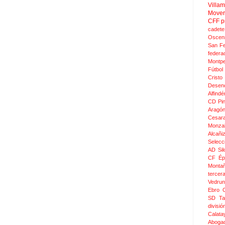
Villa
Move
CFF
p
cadete
Oscen
San F
federa
Montpel
Fútbol
Crist
Desen
Alfindé
CD Pi
Aragó
Cesar
Monza
Alcañi
Selecc
AD Sil
CF Épi
Monta
tercer
Vedru
Ebro 
SD Ta
divis
Calata
Aboga