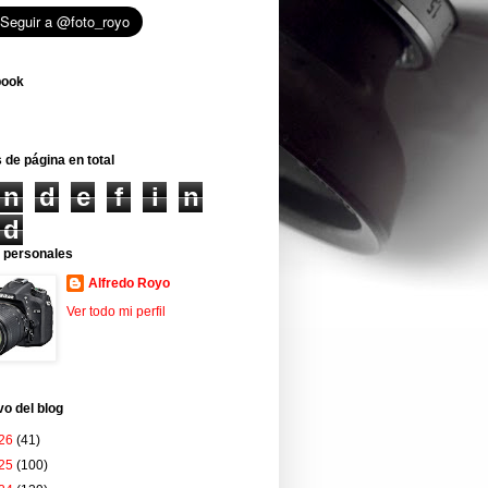
book
 de página en total
n
d
e
f
i
n
d
 personales
Alfredo Royo
Ver todo mi perfil
vo del blog
26
(41)
25
(100)