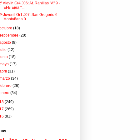
2ª Alevín Gr4 J06: At. Ranillas "A" 9 -
EFB Ejea "...
2ª Juvenil Gr1 J07: San Gregorio 6 -
Montañana 0
octubre
(18)
septiembre
(20)
agosto
(8)
julio
(12)
junio
(18)
mayo
(17)
abril
(31)
marzo
(34)
febrero
(26)
enero
(34)
18
(249)
17
(269)
16
(81)
etas