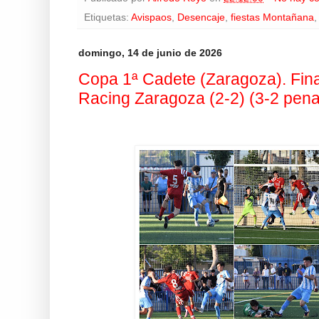
Etiquetas:
Avispaos
,
Desencaje
,
fiestas Montañana
domingo, 14 de junio de 2026
Copa 1ª Cadete (Zaragoza). Fina
Racing Zaragoza (2-2) (3-2 penal