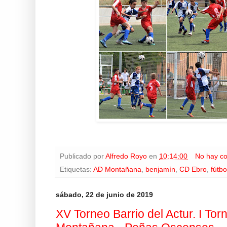
Publicado por
Alfredo Royo
en
10:14:00
No hay c
Etiquetas:
AD Montañana
,
benjamín
,
CD Ebro
,
fútbo
sábado, 22 de junio de 2019
XV Torneo Barrio del Actur. I To