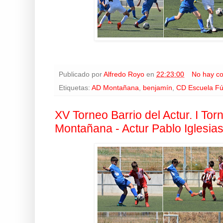
Publicado por
Alfredo Royo
en
22:23:00
No hay c
Etiquetas:
AD Montañana
,
benjamín
,
CD Escuela Fú
XV Torneo Barrio del Actur. I To
Montañana - Actur Pablo Iglesia