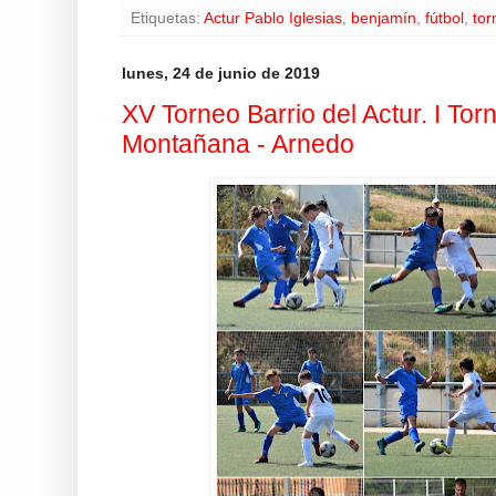
Etiquetas:
Actur Pablo Iglesias
,
benjamín
,
fútbol
,
tor
lunes, 24 de junio de 2019
XV Torneo Barrio del Actur. I To
Montañana - Arnedo