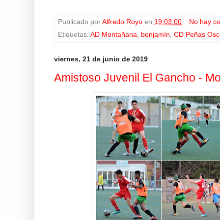
Publicado por
Alfredo Royo
en
19:03:00
No hay c
Etiquetas:
AD Montañana
,
benjamín
,
CD Peñas Osc
viernes, 21 de junio de 2019
Amistoso Juvenil El Gancho - M