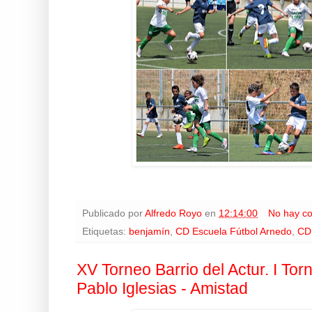
Publicado por
Alfredo Royo
en
12:14:00
No hay c
Etiquetas:
benjamín
,
CD Escuela Fútbol Arnedo
,
CD
XV Torneo Barrio del Actur. I To
Pablo Iglesias - Amistad