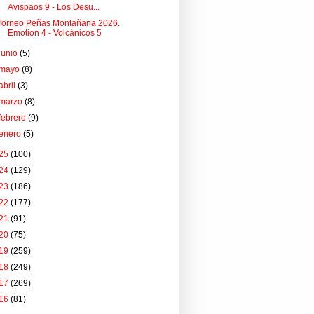
Avispaos 9 - Los Desu...
Torneo Peñas Montañana 2026.
Emotion 4 - Volcánicos 5
junio
(5)
mayo
(8)
abril
(3)
marzo
(8)
febrero
(9)
enero
(5)
25
(100)
24
(129)
23
(186)
22
(177)
21
(91)
20
(75)
19
(259)
18
(249)
17
(269)
16
(81)