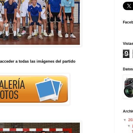
Face
Vistas
9
acceder a todas las imágenes del partido
Datos
Archi
▼
20
▼