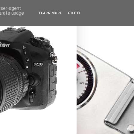
 user-agent
nerate usage
LEARN MORE
GOT IT