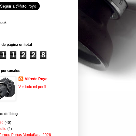
book
 de página en total
1
1
2
2
8
 personales
Alfredo Royo
Ver todo mi perfil
vo del blog
26
(40)
julio
(2)
Torneo Peñas Montañana 2026.