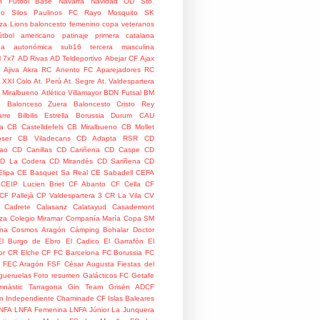
n Fútbol Base
Navarra
Navidad
OD Sto.
o Silos
Paulinos FC
Rayo Mosquito
SK
za Lions
baloncesto femenino
copa veteranos
útbol americano
patinaje
primera catalana
da autonómica
sub16
tercera masculina
l
7x7
AD Rivas
AD Teldeportivo
Abejar CF
Ajax
Ajiva
Akra RC
Anento FC
Aparejadores RC
 XXI Colo
At. Perú
At. Segre
At. Valdespartera
o Miralbueno
Atlético Villamayor
BDN Futsal
BM
a
Balonceso Zuera
Baloncesto Cristo Rey
rre
Bilbilis Estrella
Borussia Durum
CAU
ia
CB Castelldefels
CB Miralbueno
CB Mollet
ser
CB Viladecans
CD Adapta RSR
CD
rao
CD Canillas
CD Cariñena
CD Caspe
CD
D La Codera
CD Mirandés
CD Sariñena
CD
Elipa
CE Basquet Sa Real
CE Sabadell
CEFA
CEIP Lucien Briet
CF Abanto
CF Cella
CF
CF Pallejà
CP Valdespartera 3
CR La Vila
CV
Cadrete
Calasanz
Calatayud
Casademont
za
Colegio Miramar
Companía María
Copa SM
na
Cosmos Aragón
Cámping Bohalar
Doctor
El Burgo de Ebro
El Cadico
El Garrafón
El
or CR
Elche CF
FC Barcelona
FC Borussia
FC
FEC Aragón
FSF César Augusta
Fiestas del
gueruelas
Foto resumen
Galácticos FC
Getafe
mnàstic Tarragona
Gin Team
Grisén ADCF
n
Independiente Chaminade CF
Islas Baleares
NFA
LNFA Femenina
LNFA Júnior
La Junquera