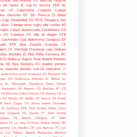
razona
San Antonio
UD Biescas
ciclismo
ión de honor B
sub-23
tercera FEB
At.
yud
CF Calamocha
Cataluña
Colegio
dos
Disturbio
EF SD Huesca
El Bloke
la Coja
Hispanidad CD
RCD Zaragoza
San
 Asoc. Familiar
otros
rugby silla ruedas
AD
Aragón Caspe
Autoescuela Casablanca
CD
n
CD Tudelano
CF Villa de Alagón
CFB
Cachondeo
Club Baloncesto Zaragoza
EF
ela
EFB Ejea
España
Granada CF
talem CF
InterSala Promesas
Liga Delicias
oñas
Muebles El Pilar
Peña Ferranca
RC
RCD Mallorca
Rajaos
Real Madrid
Rebotes
rja
SD Ejea
Santutxu FC
duatlón
primera
na
segunda división
sub-18
veteranos
1ª
n autonómica junior femenina
AC Rozzano
AD
nigo
API Galácticos
Asturias
At. Bilbao
At.
na
At. Monegrillo
Badalona Dracs
Balsas
Barbastro UD
Bayern
CD Belchite 97
CD
CD Escuela Fútbol Arnedo
CD Herrera
CD La
a
CD Maella
CD Mallén
CF Illueca
CN Poble
R Sant Cugat
CV Santa Isabel
Chavales
 de Cariñena EFB
Club Ciclista Utebo
Cojos
rrio
Culigaris FS
Damar F7
Dark Karma
coslada FS
Distrito Olímpico
El Taller
adura
FC La Jota
FUTSAL
Galicia
Gòtics RC
pineta
Les Abelles CR
Los Bancos FC
Los
es
Los Fellaini
Madrid
Malayerba
Mineiros