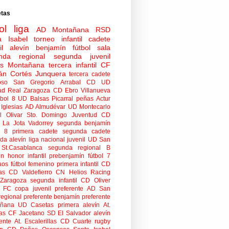
etas
ol
liga
AD Montañana
RSD
a Isabel
torneo
infantil
cadete
il
alevín
benjamín
fútbol sala
nda regional
segunda juvenil
tas Montañana
tercera infantil
CF
án Cortés Junquera
tercera cadete
oso
San Gregorio Arrabal CD
UD
ad
Real Zaragoza
CD Ebro
Villanueva
tbol 8
UD Balsas Picarral
peñas
Actur
Iglesias
AD Almudévar
UD Montecarlo
 Olivar
Sto. Domingo Juventud
CD
 La Jota Vadorrey
segunda benjamín
n 8
primera cadete
segunda cadete
da alevín
liga nacional juvenil
UD San
St.Casablanca
segunda regional B
ón honor infantil
prebenjamín
fútbol 7
aos
fútbol femenino
primera infantil
CD
as
CD Valdefierro
CN Helios
Racing
Zaragoza
segunda infantil
CD Oliver
o FC
copa
juvenil preferente
AD San
regional preferente
benjamín preferente
añana
UD Casetas
primera alevín
At.
as
CF Jacetano
SD El Salvador
alevín
ente
At. Escalerillas
CD Cuarte
rugby