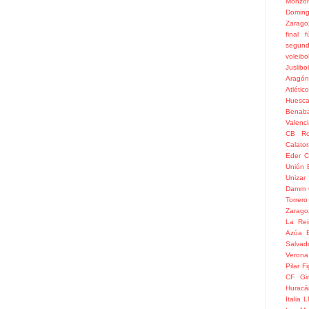
Monzó
Doming
Zarago
final
f
segun
voleibo
Juslibol
Aragón
Atlétic
Huesc
Benaba
Valenc
CB Ro
Calato
Eder
C
Unión 
Unizar
Damm
Torrero
Zarago
La Rei
Azúa
Salvad
Verona
Pilar
Fi
CF
Gi
Huracá
Italia
L