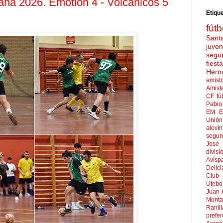
na 2026. Emotion 4 - Volcánicos 5
Etiqu
fútb
Sant
juven
segu
fies
Hern
amist
Amist
CF
fú
Pablo 
EM El
Unión
aleví
segun
José
divisi
Avisp
Delici
Club 
Uteb
Juan
Mont
Ranill
prefer