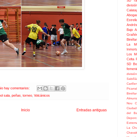
SD Ta
divis
Calata
Aboga
Estrel
Andrés
Bajo 
Grañé
Binéfar
La Mu
Inmor
Los M
Celta
SD Bo
femeni
divisió
Sabiñá
Cariñe
No hay comentarios:
Picarral
Binéfar
bol sala
,
peñas
,
torneo
,
Volcánicos
Almuni
Nou
C
Ciudad
Inicio
Entradas antiguas
del Ba
Depor
Extrem
La Chu
Chaval