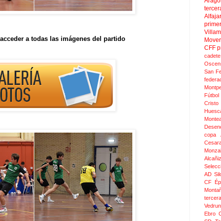
Aragó
tercer
Alfaja
prime
Villa
acceder a todas las imágenes del partido
Move
CFF
p
cadete
Oscen
San F
federa
Montpel
Fútbol
Cristo
Huesc
Monte
Desen
copa 
Cesar
Monza
Alcañi
Selecc
AD Sil
CF Épi
Monta
tercer
Vedru
Ebro 