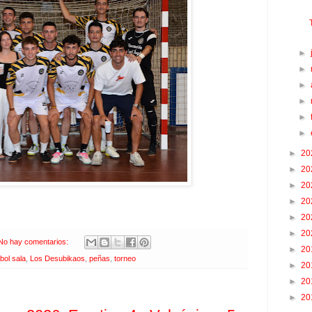
►
►
►
►
►
►
►
20
►
20
►
20
►
20
►
20
►
20
No hay comentarios:
►
20
tbol sala
,
Los Desubikaos
,
peñas
,
torneo
►
20
►
20
►
20