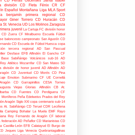
n
CD Peñas Oscenses
Santa Isabel
a división
CD Fleta
Fénix CR
CF
rín
Español Montañana
Liga MLA Sport
ra benjamín
primera regional
CD
mayor
Giner Torrero
CD Huracán
CD
ra
St. Venecia
UD Los Molinos
Zaragoza
rimera juvenil
La Cartuja FC
división honor
CD Zuera
CF Miralbueno
Escuela Fútbol
se
baloncesto
campeonato
San Agustín CD
ernando CD
Escuela de Fútbol Huesca
copa
ción
tercera regional
AD San Pascual
lier
Desfase
EFB Alfindén
El Gancho CF
 Base Sabiñánigo
Volcánicos
sub-16
AD
 Rey
Atlético Mozarrifar
CD San Mateo
SD
a
división de honor juvenil
AD Alfindén
AD
aragón
CD Juventud
CD Morés
CD Pina
caje
Emotion
Submarino CF
UE Cornellá
Aragón
CD Garrapinillos
CESA
Torneo
augusta
Viejas Glorias
Alfindén CB
At.
lbarba
CD Fuentes
CD Perdiguera
CF
z
Mortíferos
Peña Edelweiss
Prados del Rey
ión Aragón
Siglo XXI
copa centenario
sub-14
os
At. Sabiñánigo
CD Teruel
CDR Leciñena
la
Camping Bohalar
La Muela EMF
Rayo
ñana
Rey Fernando de Aragón CF
laboral
a federación
AD Peñaflor
CD Marianistas
CD
na
Castilla-León
EFB Calatayud
El Burgo de
CD
Jeques
Liga Venecia
Quebrantagallinas