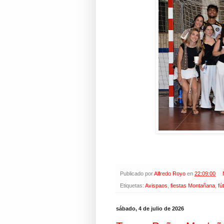
Publicado por
Alfredo Royo
en
22:09:00
Etiquetas:
Avispaos
,
fiestas Montañana
,
fú
sábado, 4 de julio de 2026