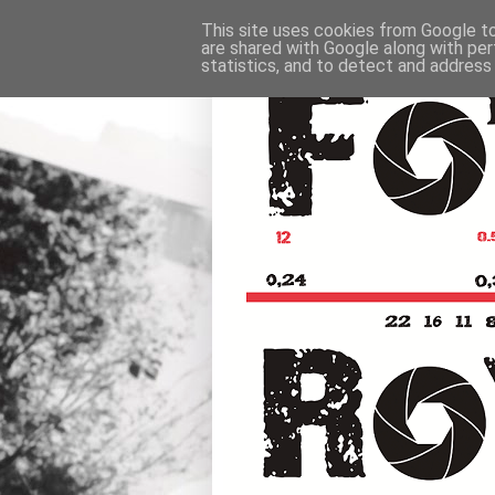
This site uses cookies from Google to 
are shared with Google along with per
statistics, and to detect and address