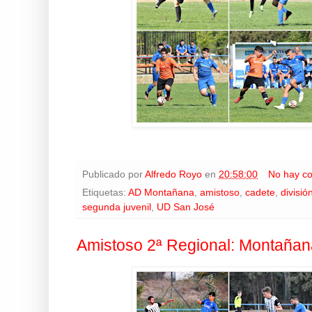
Publicado por
Alfredo Royo
en
20:58:00
No hay c
Etiquetas:
AD Montañana
,
amistoso
,
cadete
,
divisió
segunda juvenil
,
UD San José
Amistoso 2ª Regional: Montañana 