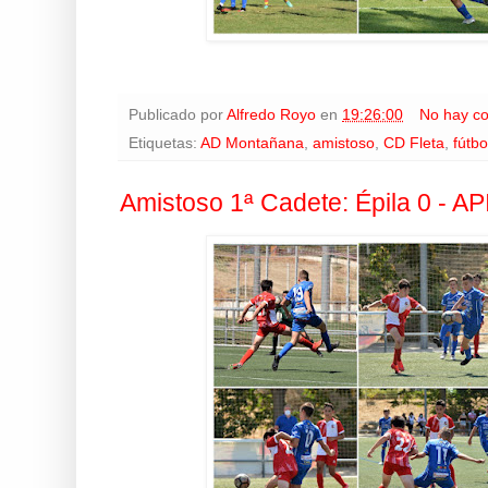
Publicado por
Alfredo Royo
en
19:26:00
No hay c
Etiquetas:
AD Montañana
,
amistoso
,
CD Fleta
,
fútbo
Amistoso 1ª Cadete: Épila 0 - AP