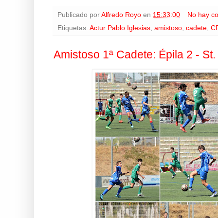
Publicado por
Alfredo Royo
en
15:33:00
No hay c
Etiquetas:
Actur Pablo Iglesias
,
amistoso
,
cadete
,
CF
Amistoso 1ª Cadete: Épila 2 - St