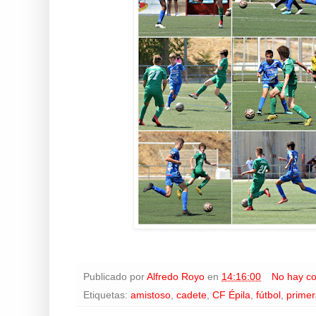
Publicado por
Alfredo Royo
en
14:16:00
No hay c
Etiquetas:
amistoso
,
cadete
,
CF Épila
,
fútbol
,
primer