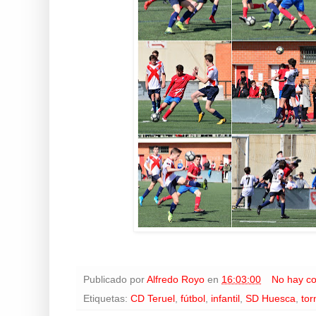
Publicado por
Alfredo Royo
en
16:03:00
No hay c
Etiquetas:
CD Teruel
,
fútbol
,
infantil
,
SD Huesca
,
tor