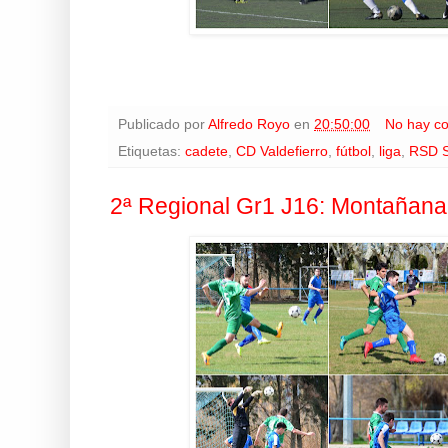
Publicado por
Alfredo Royo
en
20:50:00
No hay c
Etiquetas:
cadete
,
CD Valdefierro
,
fútbol
,
liga
,
RSD S
2ª Regional Gr1 J16: Montañana 