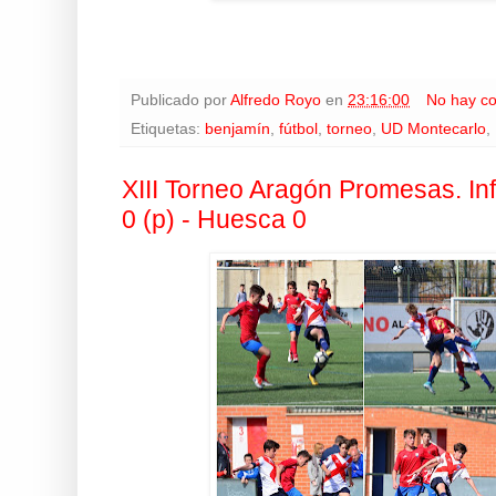
Publicado por
Alfredo Royo
en
23:16:00
No hay c
Etiquetas:
benjamín
,
fútbol
,
torneo
,
UD Montecarlo
,
XIII Torneo Aragón Promesas. Infa
0 (p) - Huesca 0