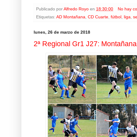
Publicado por
Alfredo Royo
en
18:30:00
No hay c
Etiquetas:
AD Montañana
,
CD Cuarte
,
fútbol
,
liga
,
s
lunes, 26 de marzo de 2018
2ª Regional Gr1 J27: Montañana 2