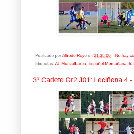
Publicado por
Alfredo Royo
en
21:38:00
No hay c
Etiquetas:
At. Monzalbarba
,
Español Montañana
,
fú
3ª Cadete Gr2 J01: Leciñena 4 - 