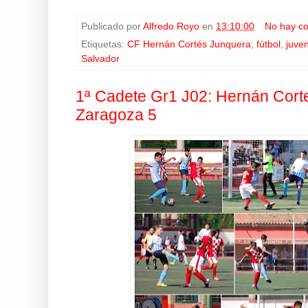
Publicado por
Alfredo Royo
en
13:10:00
No hay c
Etiquetas:
CF Hernán Cortés Junquera
,
fútbol
,
juven
Salvador
1ª Cadete Gr1 J02: Hernán Corte
Zaragoza 5