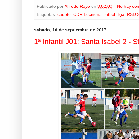
Publicado por
Alfredo Royo
en
8:02:00
No hay com
Etiquetas:
cadete
,
CDR Leciñena
,
fútbol
,
liga
,
RSD S
sábado, 16 de septiembre de 2017
1ª Infantil J01: Santa Isabel 2 - S