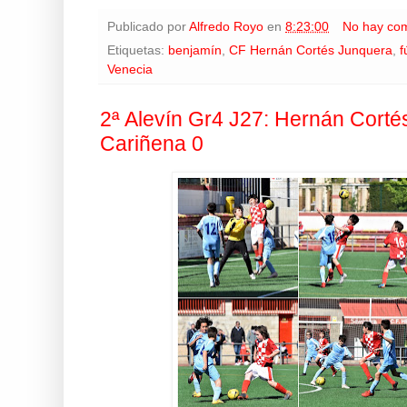
Publicado por
Alfredo Royo
en
8:23:00
No hay com
Etiquetas:
benjamín
,
CF Hernán Cortés Junquera
,
f
Venecia
2ª Alevín Gr4 J27: Hernán Cortés
Cariñena 0