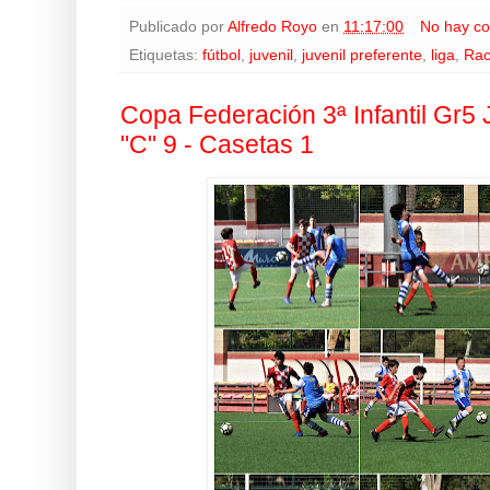
Publicado por
Alfredo Royo
en
11:17:00
No hay co
Etiquetas:
fútbol
,
juvenil
,
juvenil preferente
,
liga
,
Rac
Copa Federación 3ª Infantil Gr5
"C" 9 - Casetas 1