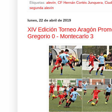
Etiquetas:
alevín
,
CF Hernán Cortés Junquera
,
Ciud
segunda alevín
lunes, 22 de abril de 2019
XIV Edición Torneo Aragón Prome
Gregorio 0 - Montecarlo 3