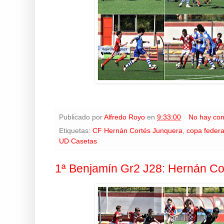
Publicado por
Alfredo Royo
en
9:33:00
No hay com
Etiquetas:
CF Hernán Cortés Junquera
,
copa federa
UD Casetas
1ª Benjamín Gr2 J28: Hernán Cor