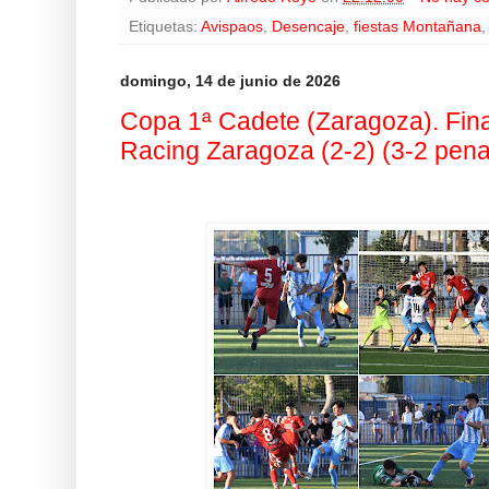
Etiquetas:
Avispaos
,
Desencaje
,
fiestas Montañana
domingo, 14 de junio de 2026
Copa 1ª Cadete (Zaragoza). Fina
Racing Zaragoza (2-2) (3-2 penal