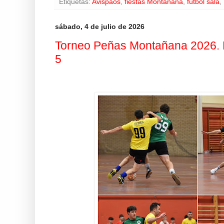
Etiquetas:
Avispaos
,
fiestas Montañana
,
fútbol sala
,
sábado, 4 de julio de 2026
Torneo Peñas Montañana 2026. E
5