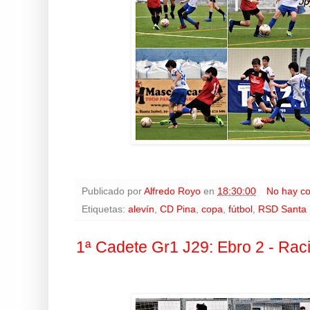
Publicado por
Alfredo Royo
en
18:30:00
No hay c
Etiquetas:
alevín
,
CD Pina
,
copa
,
fútbol
,
RSD Santa 
1ª Cadete Gr1 J29: Ebro 2 - Rac