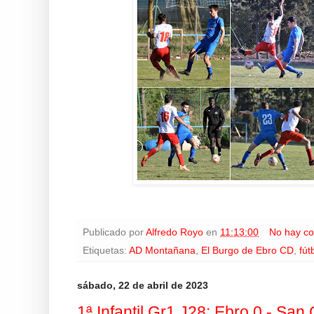
Publicado por
Alfredo Royo
en
11:13:00
No hay co
Etiquetas:
AD Montañana
,
El Burgo de Ebro CD
,
fút
sábado, 22 de abril de 2023
1ª Infantil Gr1 J28: Ebro 0 - San