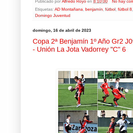
Publicado por
Alfredo Royo
en
8:10:00
No hay com
Etiquetas:
AD Montañana
,
benjamín
,
fútbol
,
fútbol 8
Domingo Juventud
domingo, 16 de abril de 2023
Copa 2ª Benjamín 1º Año Gr2 J0
- Unión La Jota Vadorrey "C" 6