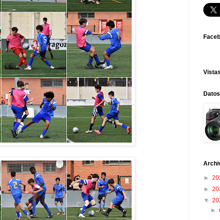
Face
Vistas
Datos
Archi
►
20
►
20
▼
20
►