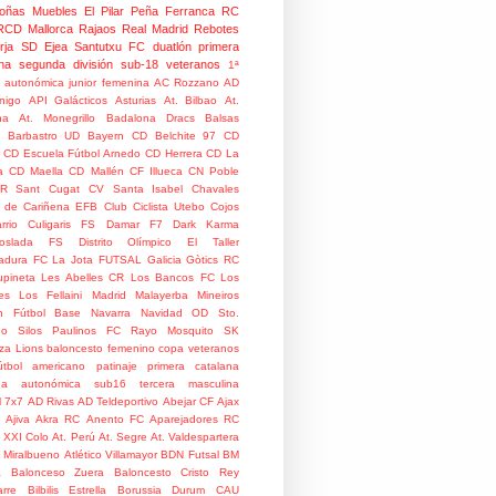
oñas
Muebles El Pilar
Peña Ferranca
RC
RCD Mallorca
Rajaos
Real Madrid
Rebotes
rja
SD Ejea
Santutxu FC
duatlón
primera
na
segunda división
sub-18
veteranos
1ª
n autonómica junior femenina
AC Rozzano
AD
nigo
API Galácticos
Asturias
At. Bilbao
At.
na
At. Monegrillo
Badalona Dracs
Balsas
Barbastro UD
Bayern
CD Belchite 97
CD
CD Escuela Fútbol Arnedo
CD Herrera
CD La
a
CD Maella
CD Mallén
CF Illueca
CN Poble
R Sant Cugat
CV Santa Isabel
Chavales
 de Cariñena EFB
Club Ciclista Utebo
Cojos
rrio
Culigaris FS
Damar F7
Dark Karma
coslada FS
Distrito Olímpico
El Taller
adura
FC La Jota
FUTSAL
Galicia
Gòtics RC
pineta
Les Abelles CR
Los Bancos FC
Los
es
Los Fellaini
Madrid
Malayerba
Mineiros
n Fútbol Base
Navarra
Navidad
OD Sto.
o Silos
Paulinos FC
Rayo Mosquito
SK
za Lions
baloncesto femenino
copa veteranos
útbol americano
patinaje
primera catalana
da autonómica
sub16
tercera masculina
l
7x7
AD Rivas
AD Teldeportivo
Abejar CF
Ajax
Ajiva
Akra RC
Anento FC
Aparejadores RC
 XXI Colo
At. Perú
At. Segre
At. Valdespartera
o Miralbueno
Atlético Villamayor
BDN Futsal
BM
a
Balonceso Zuera
Baloncesto Cristo Rey
rre
Bilbilis Estrella
Borussia Durum
CAU