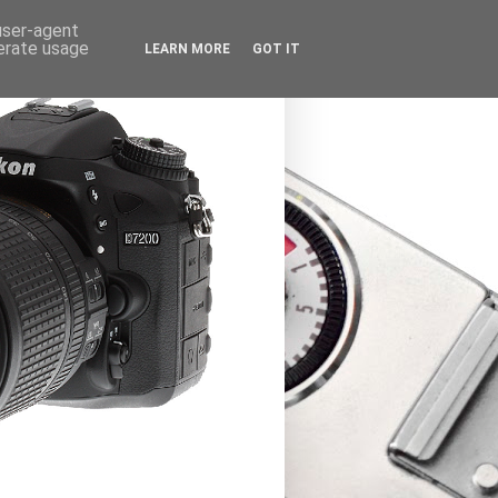
 user-agent
nerate usage
LEARN MORE
GOT IT