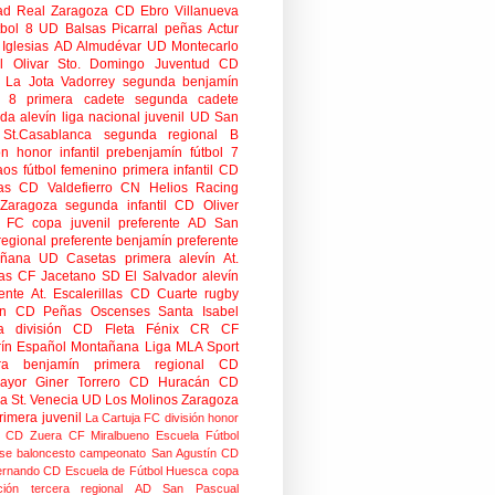
ad
Real Zaragoza
CD Ebro
Villanueva
tbol 8
UD Balsas Picarral
peñas
Actur
Iglesias
AD Almudévar
UD Montecarlo
 Olivar
Sto. Domingo Juventud
CD
 La Jota Vadorrey
segunda benjamín
n 8
primera cadete
segunda cadete
da alevín
liga nacional juvenil
UD San
St.Casablanca
segunda regional B
ón honor infantil
prebenjamín
fútbol 7
aos
fútbol femenino
primera infantil
CD
as
CD Valdefierro
CN Helios
Racing
Zaragoza
segunda infantil
CD Oliver
o FC
copa
juvenil preferente
AD San
regional preferente
benjamín preferente
añana
UD Casetas
primera alevín
At.
as
CF Jacetano
SD El Salvador
alevín
ente
At. Escalerillas
CD Cuarte
rugby
n
CD Peñas Oscenses
Santa Isabel
a división
CD Fleta
Fénix CR
CF
rín
Español Montañana
Liga MLA Sport
ra benjamín
primera regional
CD
mayor
Giner Torrero
CD Huracán
CD
ra
St. Venecia
UD Los Molinos
Zaragoza
rimera juvenil
La Cartuja FC
división honor
CD Zuera
CF Miralbueno
Escuela Fútbol
se
baloncesto
campeonato
San Agustín CD
ernando CD
Escuela de Fútbol Huesca
copa
ción
tercera regional
AD San Pascual