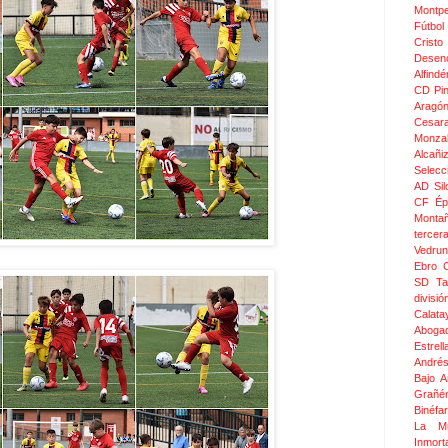
Montpel
Fútbol
Crist
Desen
Alfindé
CD Pi
Aragó
Cesar
Monza
Alcañi
Selecc
AD Sil
CF Épi
Monta
tercer
Vedru
Ebro 
SD Ta
divis
Calata
Aboga
Estrel
Andrés
Bajo 
Grañé
Binéfar
La Mu
Inmor