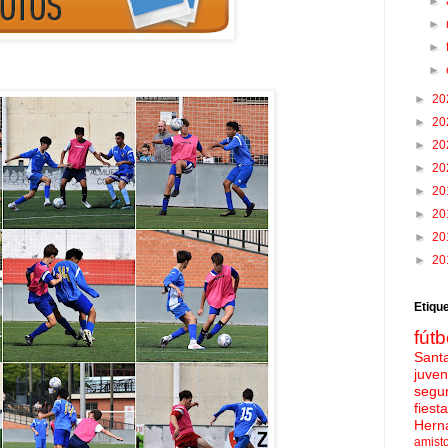
►
►
►
►
►
20
►
20
►
20
►
20
►
20
►
20
►
20
►
20
Etiqu
fútb
Sant
juven
segu
fies
Hern
amist