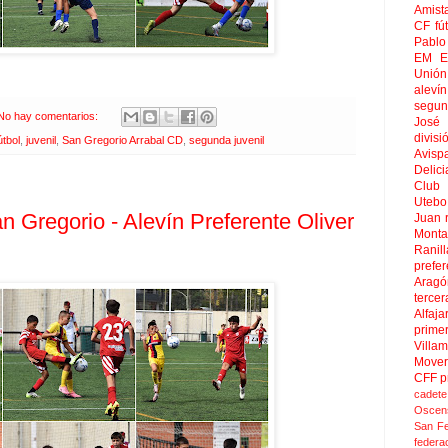
Amist
CF
fú
Pablo 
EM El
Unión
aleví
segun
No hay comentarios:
José
divisi
útbol
,
juvenil
,
San Gregorio Arrabal CD
,
segunda juvenil
Avisp
Delici
Club 
Uteb
an Gregorio - Alevín Preferente Oliver
Juan
Mont
Ranill
prefer
Aragó
tercer
Alfaja
prime
Villa
Move
CFF
p
cadete
Oscen
San F
federa