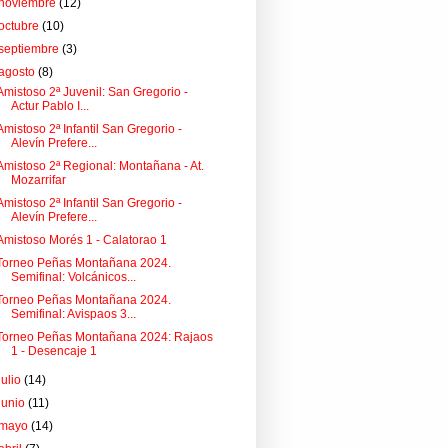
noviembre
(12)
octubre
(10)
septiembre
(3)
agosto
(8)
Amistoso 2ª Juvenil: San Gregorio -
Actur Pablo I...
Amistoso 2ª Infantil San Gregorio -
Alevín Prefere...
Amistoso 2ª Regional: Montañana - At.
Mozarrifar
Amistoso 2ª Infantil San Gregorio -
Alevín Prefere...
Amistoso Morés 1 - Calatorao 1
Torneo Peñas Montañana 2024.
Semifinal: Volcánicos...
Torneo Peñas Montañana 2024.
Semifinal: Avispaos 3...
Torneo Peñas Montañana 2024: Rajaos
1 - Desencaje 1
julio
(14)
junio
(11)
mayo
(14)