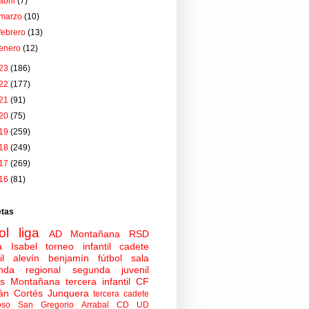
abril
(7)
marzo
(10)
febrero
(13)
enero
(12)
23
(186)
22
(177)
21
(91)
20
(75)
19
(259)
18
(249)
17
(269)
16
(81)
etas
ol
liga
AD Montañana
RSD
a Isabel
torneo
infantil
cadete
il
alevín
benjamín
fútbol sala
nda regional
segunda juvenil
tas Montañana
tercera infantil
CF
án Cortés Junquera
tercera cadete
oso
San Gregorio Arrabal CD
UD