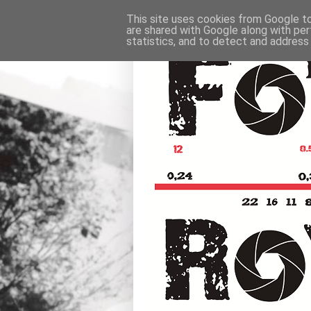
This site uses cookies from Google to 
are shared with Google along with per
statistics, and to detect and address