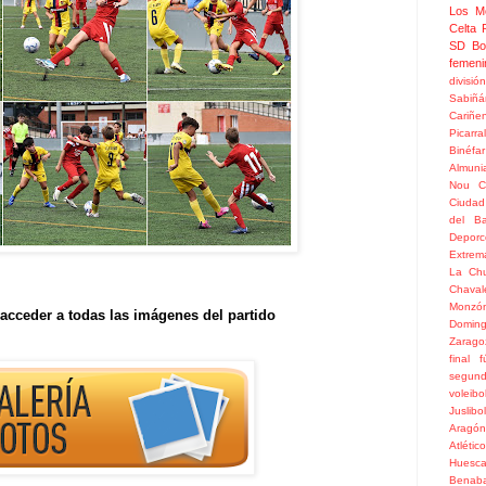
Los M
Celta
SD Bo
femeni
divisió
Sabiñá
Cariñe
Picarral
Binéfar
Almuni
Nou
C
Ciudad
del Ba
Depor
Extrem
La Chu
Chaval
Monzó
acceder a todas las imágenes del partido
Doming
Zarago
final
f
segun
voleibo
Juslibol
Aragón
Atlétic
Huesc
Benaba