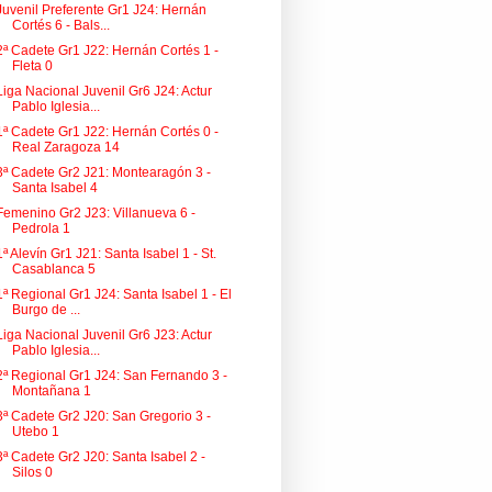
Juvenil Preferente Gr1 J24: Hernán
Cortés 6 - Bals...
2ª Cadete Gr1 J22: Hernán Cortés 1 -
Fleta 0
Liga Nacional Juvenil Gr6 J24: Actur
Pablo Iglesia...
1ª Cadete Gr1 J22: Hernán Cortés 0 -
Real Zaragoza 14
3ª Cadete Gr2 J21: Montearagón 3 -
Santa Isabel 4
Femenino Gr2 J23: Villanueva 6 -
Pedrola 1
1ª Alevín Gr1 J21: Santa Isabel 1 - St.
Casablanca 5
1ª Regional Gr1 J24: Santa Isabel 1 - El
Burgo de ...
Liga Nacional Juvenil Gr6 J23: Actur
Pablo Iglesia...
2ª Regional Gr1 J24: San Fernando 3 -
Montañana 1
3ª Cadete Gr2 J20: San Gregorio 3 -
Utebo 1
3ª Cadete Gr2 J20: Santa Isabel 2 -
Silos 0