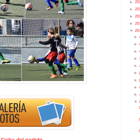
►
20
►
20
►
20
►
20
▼
20
►
►
►
►
►
►
►
►
►
▼
Ficha del partido