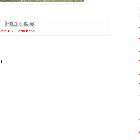
amín
,
RSD Santa Isabel
o