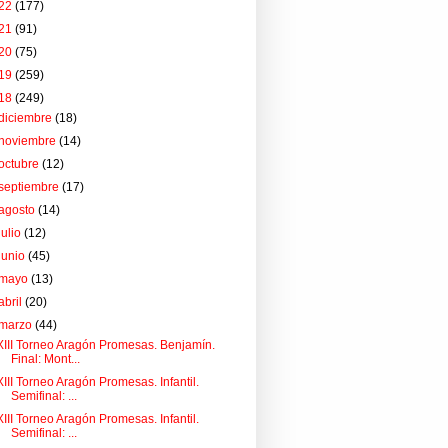
22
(177)
21
(91)
20
(75)
19
(259)
18
(249)
diciembre
(18)
noviembre
(14)
octubre
(12)
septiembre
(17)
agosto
(14)
julio
(12)
junio
(45)
mayo
(13)
abril
(20)
marzo
(44)
XIII Torneo Aragón Promesas. Benjamín.
Final: Mont...
XIII Torneo Aragón Promesas. Infantil.
Semifinal: ...
XIII Torneo Aragón Promesas. Infantil.
Semifinal: ...