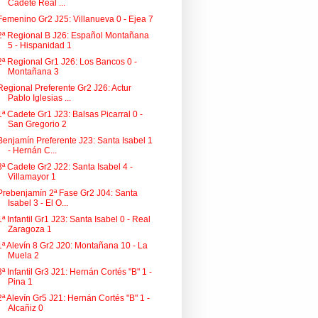
Cadete Real ...
Femenino Gr2 J25: Villanueva 0 - Ejea 7
2ª Regional B J26: Español Montañana
5 - Hispanidad 1
2ª Regional Gr1 J26: Los Bancos 0 -
Montañana 3
Regional Preferente Gr2 J26: Actur
Pablo Iglesias ...
1ª Cadete Gr1 J23: Balsas Picarral 0 -
San Gregorio 2
Benjamín Preferente J23: Santa Isabel 1
- Hernán C...
3ª Cadete Gr2 J22: Santa Isabel 4 -
Villamayor 1
Prebenjamín 2ª Fase Gr2 J04: Santa
Isabel 3 - El O...
1ª Infantil Gr1 J23: Santa Isabel 0 - Real
Zaragoza 1
1ª Alevín 8 Gr2 J20: Montañana 10 - La
Muela 2
3ª Infantil Gr3 J21: Hernán Cortés "B" 1 -
Pina 1
2ª Alevín Gr5 J21: Hernán Cortés "B" 1 -
Alcañiz 0