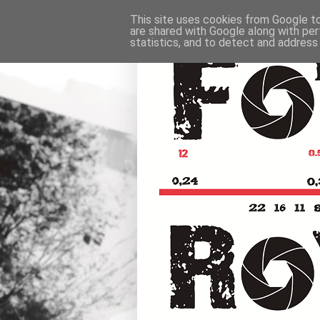
This site uses cookies from Google to 
are shared with Google along with per
statistics, and to detect and address