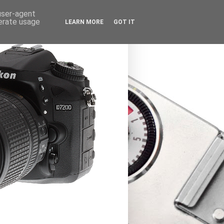
 user-agent
nerate usage
LEARN MORE
GOT IT