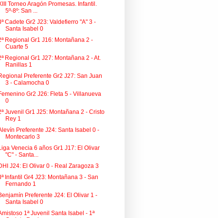
XIII Torneo Aragón Promesas. Infantil.
5º-8º: San ...
3ª Cadete Gr2 J23: Valdefierro "A" 3 -
Santa Isabel 0
2ª Regional Gr1 J16: Montañana 2 -
Cuarte 5
2ª Regional Gr1 J27: Montañana 2 - At.
Ranillas 1
Regional Preferente Gr2 J27: San Juan
3 - Calamocha 0
Femenino Gr2 J26: Fleta 5 - Villanueva
0
2ª Juvenil Gr1 J25: Montañana 2 - Cristo
Rey 1
Alevín Preferente J24: Santa Isabel 0 -
Montecarlo 3
Liga Venecia 6 años Gr1 J17: El Olivar
"C" - Santa...
DHI J24: El Olivar 0 - Real Zaragoza 3
3ª Infantil Gr4 J23: Montañana 3 - San
Fernando 1
Benjamín Preferente J24: El Olivar 1 -
Santa Isabel 0
Amistoso 1ª Juvenil Santa Isabel - 1ª