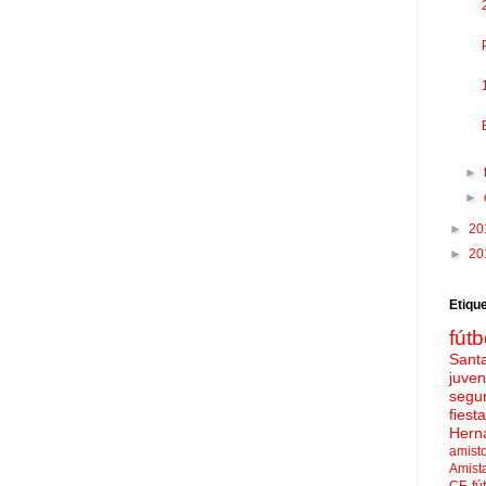
►
►
►
20
►
20
Etiqu
fútb
Sant
juven
segu
fies
Hern
amist
Amist