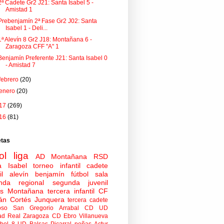
2ª Cadete Gr2 J21: Santa Isabel 5 -
Amistad 1
Prebenjamín 2ª Fase Gr2 J02: Santa
Isabel 1 - Deli...
1ª Alevín 8 Gr2 J18: Montañana 6 -
Zaragoza CFF "A" 1
Benjamín Preferente J21: Santa Isabel 0
- Amistad 7
febrero
(20)
enero
(20)
17
(269)
16
(81)
etas
ol
liga
AD Montañana
RSD
a Isabel
torneo
infantil
cadete
il
alevín
benjamín
fútbol sala
nda regional
segunda juvenil
tas Montañana
tercera infantil
CF
án Cortés Junquera
tercera cadete
oso
San Gregorio Arrabal CD
UD
ad
Real Zaragoza
CD Ebro
Villanueva