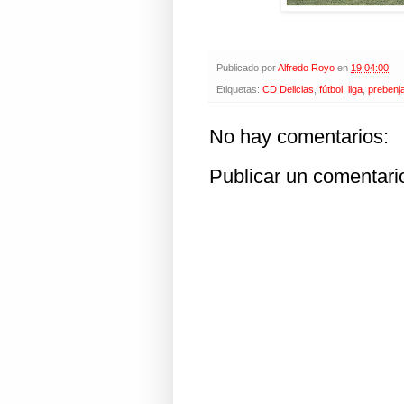
Publicado por
Alfredo Royo
en
19:04:00
Etiquetas:
CD Delicias
,
fútbol
,
liga
,
prebenj
No hay comentarios:
Publicar un comentari