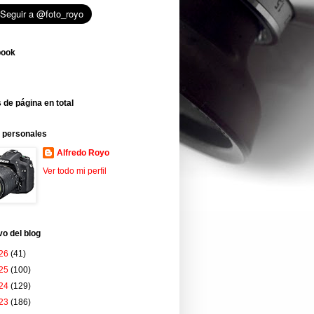
book
 de página en total
 personales
Alfredo Royo
Ver todo mi perfil
vo del blog
26
(41)
25
(100)
24
(129)
23
(186)