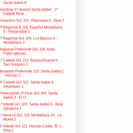
Santa Isabel 0
Amistoso 1ª Juvenil Santa Isabel - 1ª
Cadete Real ...
Femenino Gr2 J25: Villanueva 0 - Ejea 7
2ª Regional B J26: Español Montañana
5 - Hispanidad 1
2ª Regional Gr1 J26: Los Bancos 0 -
Montañana 3
Regional Preferente Gr2 J26: Actur
Pablo Iglesias ...
1ª Cadete Gr1 J23: Balsas Picarral 0 -
San Gregorio 2
Benjamín Preferente J23: Santa Isabel 1
- Hernán C...
3ª Cadete Gr2 J22: Santa Isabel 4 -
Villamayor 1
Prebenjamín 2ª Fase Gr2 J04: Santa
Isabel 3 - El O...
1ª Infantil Gr1 J23: Santa Isabel 0 - Real
Zaragoza 1
1ª Alevín 8 Gr2 J20: Montañana 10 - La
Muela 2
3ª Infantil Gr3 J21: Hernán Cortés "B" 1 -
Pina 1