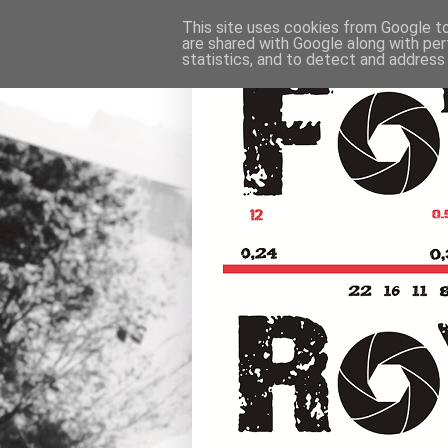
This site uses cookies from Google to 
are shared with Google along with per
statistics, and to detect and address