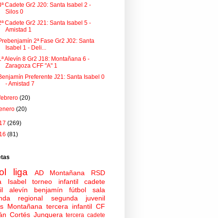
3ª Cadete Gr2 J20: Santa Isabel 2 -
Silos 0
2ª Cadete Gr2 J21: Santa Isabel 5 -
Amistad 1
Prebenjamín 2ª Fase Gr2 J02: Santa
Isabel 1 - Deli...
1ª Alevín 8 Gr2 J18: Montañana 6 -
Zaragoza CFF "A" 1
Benjamín Preferente J21: Santa Isabel 0
- Amistad 7
febrero
(20)
enero
(20)
17
(269)
16
(81)
etas
ol
liga
AD Montañana
RSD
a Isabel
torneo
infantil
cadete
il
alevín
benjamín
fútbol sala
nda regional
segunda juvenil
tas Montañana
tercera infantil
CF
án Cortés Junquera
tercera cadete