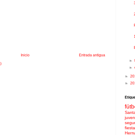
Inicio
Entrada antigua
►
)
►
►
20
►
20
Etiqu
fútb
Sant
juven
segu
fies
Hern