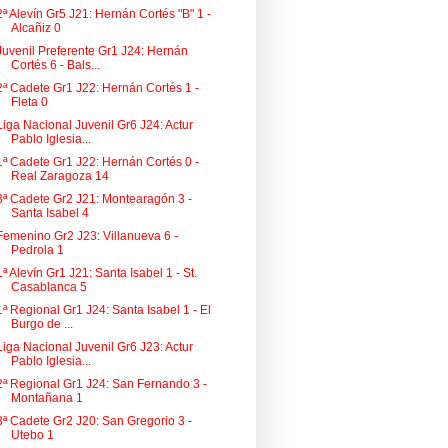
2ª Alevín Gr5 J21: Hernán Cortés "B" 1 -
Alcañiz 0
Juvenil Preferente Gr1 J24: Hernán
Cortés 6 - Bals...
2ª Cadete Gr1 J22: Hernán Cortés 1 -
Fleta 0
Liga Nacional Juvenil Gr6 J24: Actur
Pablo Iglesia...
1ª Cadete Gr1 J22: Hernán Cortés 0 -
Real Zaragoza 14
3ª Cadete Gr2 J21: Montearagón 3 -
Santa Isabel 4
Femenino Gr2 J23: Villanueva 6 -
Pedrola 1
1ª Alevín Gr1 J21: Santa Isabel 1 - St.
Casablanca 5
1ª Regional Gr1 J24: Santa Isabel 1 - El
Burgo de ...
Liga Nacional Juvenil Gr6 J23: Actur
Pablo Iglesia...
2ª Regional Gr1 J24: San Fernando 3 -
Montañana 1
3ª Cadete Gr2 J20: San Gregorio 3 -
Utebo 1