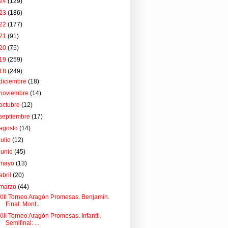
24
(129)
23
(186)
22
(177)
21
(91)
20
(75)
19
(259)
18
(249)
diciembre
(18)
noviembre
(14)
octubre
(12)
septiembre
(17)
agosto
(14)
julio
(12)
junio
(45)
mayo
(13)
abril
(20)
marzo
(44)
XIII Torneo Aragón Promesas. Benjamín.
Final: Mont...
XIII Torneo Aragón Promesas. Infantil.
Semifinal: ...