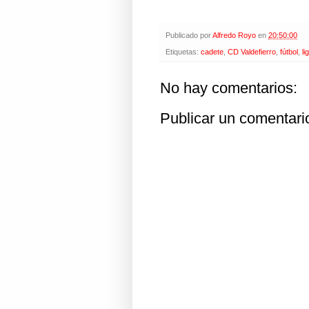
Publicado por
Alfredo Royo
en
20:50:00
Etiquetas:
cadete
,
CD Valdefierro
,
fútbol
,
li
No hay comentarios:
Publicar un comentari