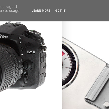
 user-agent
nerate usage
LEARN MORE
GOT IT