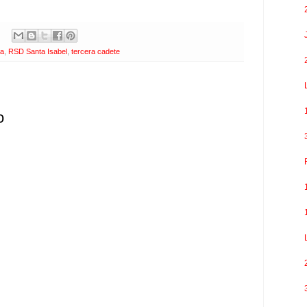
ga
,
RSD Santa Isabel
,
tercera cadete
o