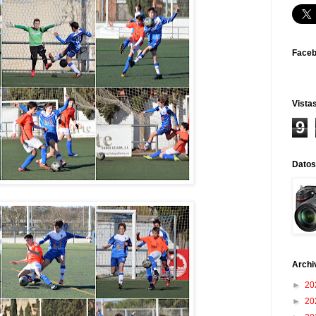
Face
Vistas
9
Datos
Archi
►
20
►
20