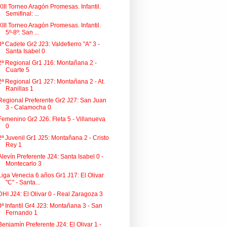
XIII Torneo Aragón Promesas. Infantil.
Semifinal: ...
XIII Torneo Aragón Promesas. Infantil.
5º-8º: San ...
3ª Cadete Gr2 J23: Valdefierro "A" 3 -
Santa Isabel 0
2ª Regional Gr1 J16: Montañana 2 -
Cuarte 5
2ª Regional Gr1 J27: Montañana 2 - At.
Ranillas 1
Regional Preferente Gr2 J27: San Juan
3 - Calamocha 0
Femenino Gr2 J26: Fleta 5 - Villanueva
0
2ª Juvenil Gr1 J25: Montañana 2 - Cristo
Rey 1
Alevín Preferente J24: Santa Isabel 0 -
Montecarlo 3
Liga Venecia 6 años Gr1 J17: El Olivar
"C" - Santa...
DHI J24: El Olivar 0 - Real Zaragoza 3
3ª Infantil Gr4 J23: Montañana 3 - San
Fernando 1
Benjamín Preferente J24: El Olivar 1 -