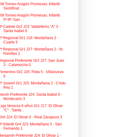
XIII Torneo Aragón Promesas. Infantil.
Semifinal: ...
XIII Torneo Aragón Promesas. Infantil.
5º-8º: San ...
3ª Cadete Gr2 J23: Valdefierro "A" 3 -
Santa Isabel 0
2ª Regional Gr1 J16: Montañana 2 -
Cuarte 5
2ª Regional Gr1 J27: Montañana 2 - At.
Ranillas 1
Regional Preferente Gr2 J27: San Juan
3 - Calamocha 0
Femenino Gr2 J26: Fleta 5 - Villanueva
0
2ª Juvenil Gr1 J25: Montañana 2 - Cristo
Rey 1
Alevín Preferente J24: Santa Isabel 0 -
Montecarlo 3
Liga Venecia 6 años Gr1 J17: El Olivar
"C" - Santa...
DHI J24: El Olivar 0 - Real Zaragoza 3
3ª Infantil Gr4 J23: Montañana 3 - San
Fernando 1
Benjamín Preferente J24: El Olivar 1 -