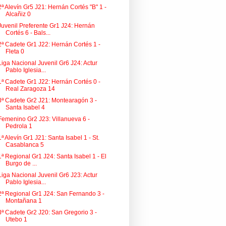
2ª Alevín Gr5 J21: Hernán Cortés "B" 1 -
Alcañiz 0
Juvenil Preferente Gr1 J24: Hernán
Cortés 6 - Bals...
2ª Cadete Gr1 J22: Hernán Cortés 1 -
Fleta 0
Liga Nacional Juvenil Gr6 J24: Actur
Pablo Iglesia...
1ª Cadete Gr1 J22: Hernán Cortés 0 -
Real Zaragoza 14
3ª Cadete Gr2 J21: Montearagón 3 -
Santa Isabel 4
Femenino Gr2 J23: Villanueva 6 -
Pedrola 1
1ª Alevín Gr1 J21: Santa Isabel 1 - St.
Casablanca 5
1ª Regional Gr1 J24: Santa Isabel 1 - El
Burgo de ...
Liga Nacional Juvenil Gr6 J23: Actur
Pablo Iglesia...
2ª Regional Gr1 J24: San Fernando 3 -
Montañana 1
3ª Cadete Gr2 J20: San Gregorio 3 -
Utebo 1