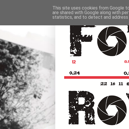
This site uses cookies from Google to 
are shared with Google along with per
statistics, and to detect and address