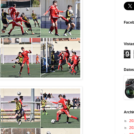
Face
Vistas
9
Datos
Archi
►
20
►
20