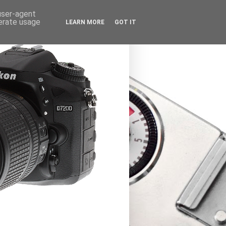
 user-agent
nerate usage
LEARN MORE
GOT IT