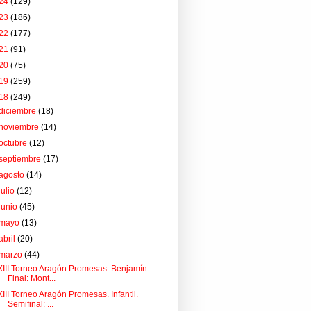
24
(129)
23
(186)
22
(177)
21
(91)
20
(75)
19
(259)
18
(249)
diciembre
(18)
noviembre
(14)
octubre
(12)
septiembre
(17)
agosto
(14)
julio
(12)
junio
(45)
mayo
(13)
abril
(20)
marzo
(44)
XIII Torneo Aragón Promesas. Benjamín.
Final: Mont...
XIII Torneo Aragón Promesas. Infantil.
Semifinal: ...