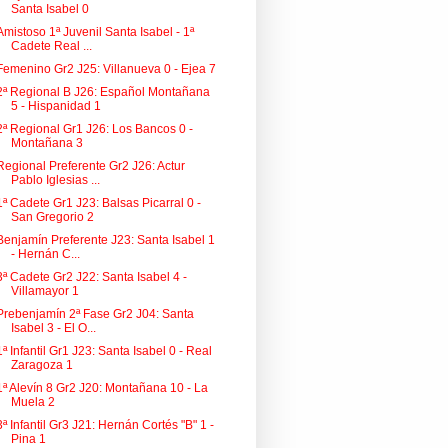
Santa Isabel 0
Amistoso 1ª Juvenil Santa Isabel - 1ª
Cadete Real ...
Femenino Gr2 J25: Villanueva 0 - Ejea 7
2ª Regional B J26: Español Montañana
5 - Hispanidad 1
2ª Regional Gr1 J26: Los Bancos 0 -
Montañana 3
Regional Preferente Gr2 J26: Actur
Pablo Iglesias ...
1ª Cadete Gr1 J23: Balsas Picarral 0 -
San Gregorio 2
Benjamín Preferente J23: Santa Isabel 1
- Hernán C...
3ª Cadete Gr2 J22: Santa Isabel 4 -
Villamayor 1
Prebenjamín 2ª Fase Gr2 J04: Santa
Isabel 3 - El O...
1ª Infantil Gr1 J23: Santa Isabel 0 - Real
Zaragoza 1
1ª Alevín 8 Gr2 J20: Montañana 10 - La
Muela 2
3ª Infantil Gr3 J21: Hernán Cortés "B" 1 -
Pina 1