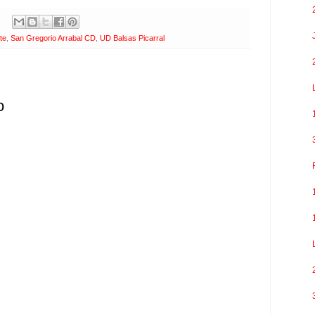
te
,
San Gregorio Arrabal CD
,
UD Balsas Picarral
o