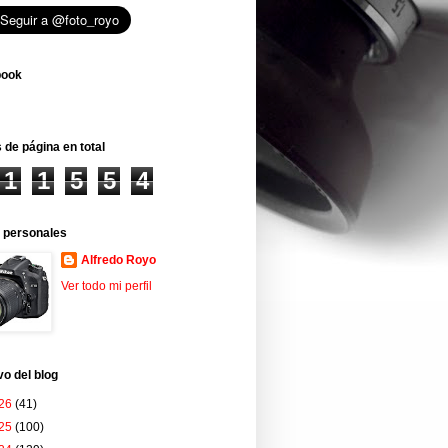
book
 de página en total
1
1
5
5
4
 personales
Alfredo Royo
Ver todo mi perfil
vo del blog
26
(41)
25
(100)