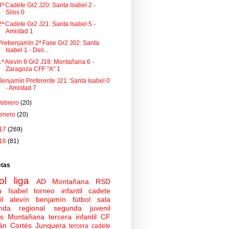
3ª Cadete Gr2 J20: Santa Isabel 2 -
Silos 0
2ª Cadete Gr2 J21: Santa Isabel 5 -
Amistad 1
Prebenjamín 2ª Fase Gr2 J02: Santa
Isabel 1 - Deli...
1ª Alevín 8 Gr2 J18: Montañana 6 -
Zaragoza CFF "A" 1
Benjamín Preferente J21: Santa Isabel 0
- Amistad 7
febrero
(20)
enero
(20)
17
(269)
16
(81)
etas
ol
liga
AD Montañana
RSD
a Isabel
torneo
infantil
cadete
il
alevín
benjamín
fútbol sala
nda regional
segunda juvenil
tas Montañana
tercera infantil
CF
án Cortés Junquera
tercera cadete