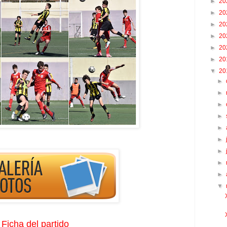
►
20
►
20
►
20
►
20
►
20
►
20
▼
20
►
►
►
►
►
►
►
►
►
▼
Ficha del partido