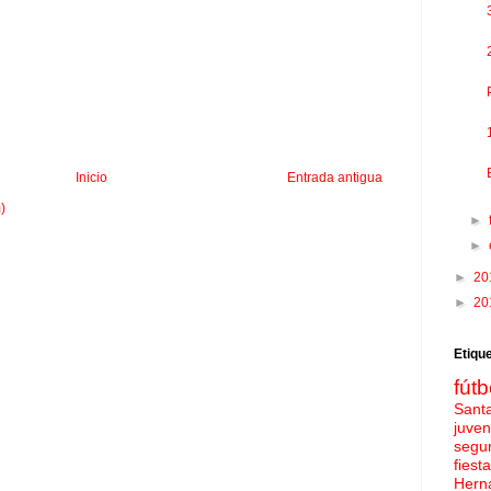
Inicio
Entrada antigua
)
►
►
►
20
►
20
Etiqu
fútb
Sant
juven
segu
fies
Hern