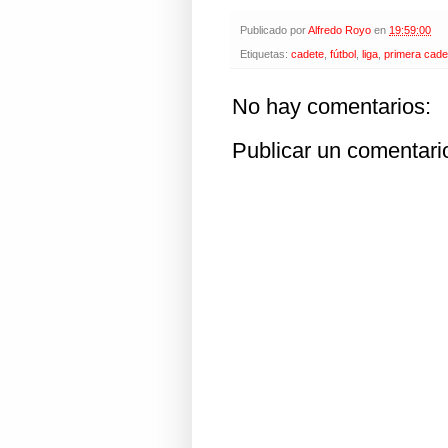
Publicado por
Alfredo Royo
en
19:59:00
Etiquetas:
cadete
,
fútbol
,
liga
,
primera cade
No hay comentarios:
Publicar un comentari