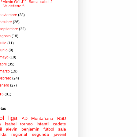
1ª Alevín Gr1 J11: Santa Isabel 2 -
Valdefierro 5
noviembre
(28)
octubre
(26)
septiembre
(22)
agosto
(18)
julio
(11)
junio
(9)
mayo
(18)
abril
(35)
marzo
(19)
febrero
(24)
enero
(27)
16
(81)
etas
ol
liga
AD Montañana
RSD
a Isabel
torneo
infantil
cadete
il
alevín
benjamín
fútbol sala
nda regional
segunda juvenil