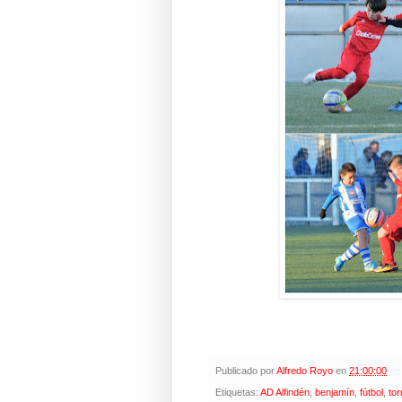
Publicado por
Alfredo Royo
en
21:00:00
Etiquetas:
AD Alfindén
,
benjamín
,
fútbol
,
to