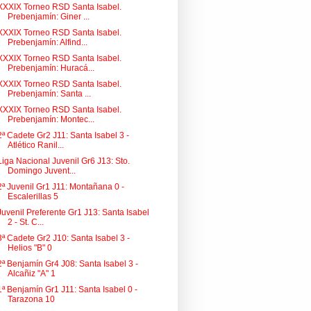
XXXIX Torneo RSD Santa Isabel.
Prebenjamín: Giner ...
XXXIX Torneo RSD Santa Isabel.
Prebenjamín: Alfind...
XXXIX Torneo RSD Santa Isabel.
Prebenjamín: Huracá...
XXXIX Torneo RSD Santa Isabel.
Prebenjamín: Santa ...
XXXIX Torneo RSD Santa Isabel.
Prebenjamín: Montec...
2ª Cadete Gr2 J11: Santa Isabel 3 -
Atlético Ranil...
Liga Nacional Juvenil Gr6 J13: Sto.
Domingo Juvent...
2ª Juvenil Gr1 J11: Montañana 0 -
Escalerillas 5
Juvenil Preferente Gr1 J13: Santa Isabel
2 - St. C...
3ª Cadete Gr2 J10: Santa Isabel 3 -
Helios "B" 0
2ª Benjamín Gr4 J08: Santa Isabel 3 -
Alcañiz "A" 1
1ª Benjamín Gr1 J11: Santa Isabel 0 -
Tarazona 10