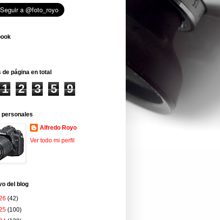
book
 de página en total
1
2
3
5
9
 personales
Alfredo Royo
Ver todo mi perfil
vo del blog
26
(42)
25
(100)