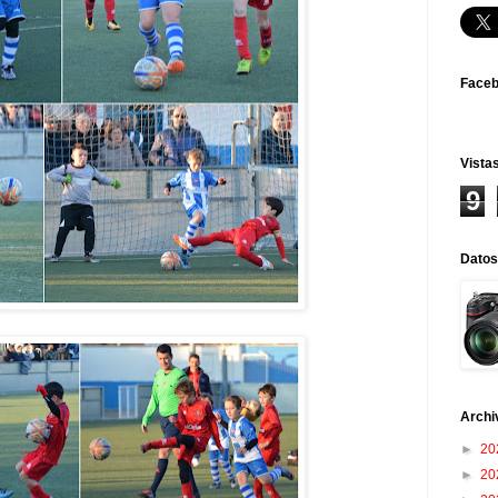
Face
Vistas
9
Datos
Archi
►
20
►
20