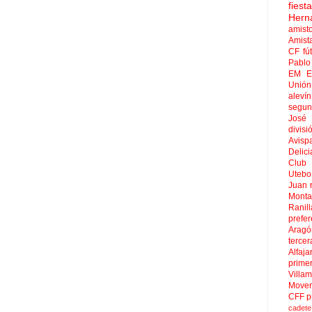
fies
Hern
amist
Amist
CF
fú
Pablo 
EM El
Unión
aleví
segun
José
divisi
Avisp
Delici
Club 
Uteb
Juan
Mont
Ranill
prefer
Aragó
tercer
Alfaja
prime
Villa
Move
CFF
p
cadete