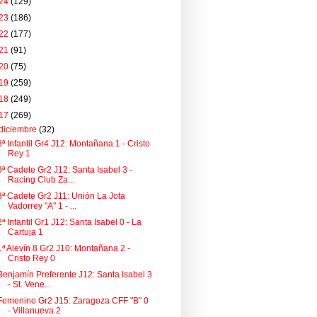
24
(129)
23
(186)
22
(177)
21
(91)
20
(75)
19
(259)
18
(249)
17
(269)
diciembre
(32)
3ª Infantil Gr4 J12: Montañana 1 - Cristo
Rey 1
3ª Cadete Gr2 J12: Santa Isabel 3 -
Racing Club Za...
3ª Cadete Gr2 J11: Unión La Jota
Vadorrey "A" 1 - ...
2ª Infantil Gr1 J12: Santa Isabel 0 - La
Cartuja 1
1ª Alevín 8 Gr2 J10: Montañana 2 -
Cristo Rey 0
Benjamín Preferente J12: Santa Isabel 3
- St. Vene...
Femenino Gr2 J15: Zaragoza CFF "B" 0
- Villanueva 2