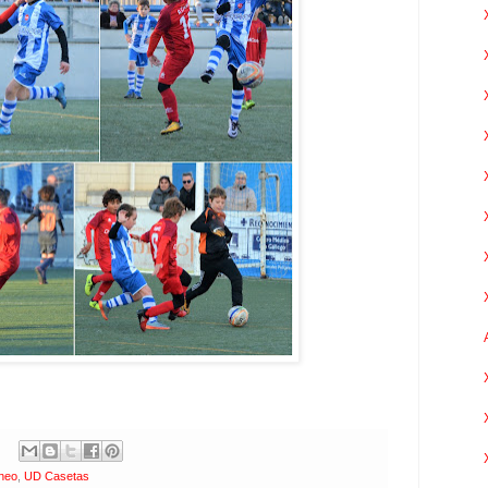
rneo
,
UD Casetas