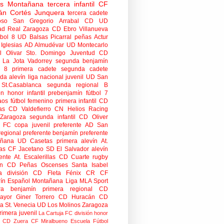
tas Montañana
tercera infantil
CF
án Cortés Junquera
tercera cadete
oso
San Gregorio Arrabal CD
UD
ad
Real Zaragoza
CD Ebro
Villanueva
tbol 8
UD Balsas Picarral
peñas
Actur
Iglesias
AD Almudévar
UD Montecarlo
 Olivar
Sto. Domingo Juventud
CD
 La Jota Vadorrey
segunda benjamín
n 8
primera cadete
segunda cadete
da alevín
liga nacional juvenil
UD San
St.Casablanca
segunda regional B
ón honor infantil
prebenjamín
fútbol 7
aos
fútbol femenino
primera infantil
CD
as
CD Valdefierro
CN Helios
Racing
Zaragoza
segunda infantil
CD Oliver
o FC
copa
juvenil preferente
AD San
regional preferente
benjamín preferente
añana
UD Casetas
primera alevín
At.
as
CF Jacetano
SD El Salvador
alevín
ente
At. Escalerillas
CD Cuarte
rugby
n
CD Peñas Oscenses
Santa Isabel
a división
CD Fleta
Fénix CR
CF
rín
Español Montañana
Liga MLA Sport
ra benjamín
primera regional
CD
mayor
Giner Torrero
CD Huracán
CD
ra
St. Venecia
UD Los Molinos
Zaragoza
rimera juvenil
La Cartuja FC
división honor
CD Zuera
CF Miralbueno
Escuela Fútbol