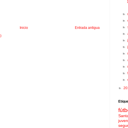
►
►
►
Inicio
Entrada antigua
►
)
►
►
►
►
►
►
►
►
20
Etiqu
fútb
Sant
juven
segu