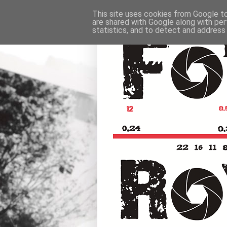
This site uses cookies from Google to 
are shared with Google along with per
statistics, and to detect and address