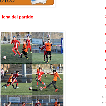
Ficha del partido
►
►