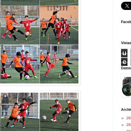
Face
Vistas
u
e
Datos
Archi
►
20
►
20