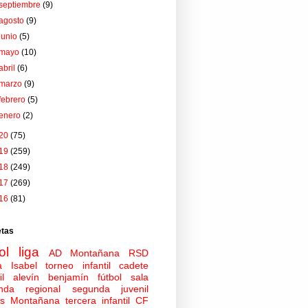
septiembre
(9)
agosto
(9)
junio
(5)
mayo
(10)
abril
(6)
marzo
(9)
febrero
(5)
enero
(2)
20
(75)
19
(259)
18
(249)
17
(269)
16
(81)
etas
ol
liga
AD Montañana
RSD
a Isabel
torneo
infantil
cadete
il
alevín
benjamín
fútbol sala
nda regional
segunda juvenil
tas Montañana
tercera infantil
CF