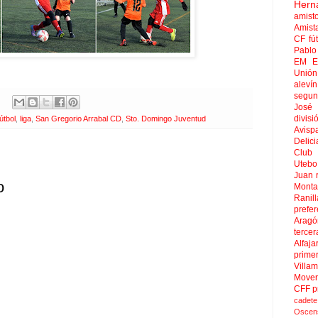
Hern
amist
Amist
CF
fú
Pablo 
EM El
Unión
aleví
segun
José
divisi
fútbol
,
liga
,
San Gregorio Arrabal CD
,
Sto. Domingo Juventud
Avisp
Delici
Club 
Uteb
Juan
o
Mont
Ranill
prefer
Aragó
tercer
Alfaja
prime
Villa
Move
CFF
p
cadete
Oscen