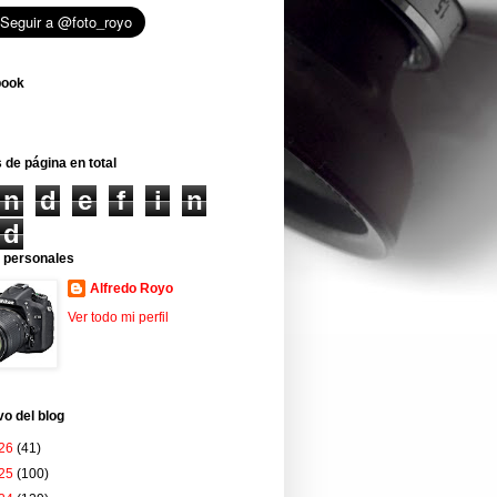
book
 de página en total
n
d
e
f
i
n
d
 personales
Alfredo Royo
Ver todo mi perfil
vo del blog
26
(41)
25
(100)