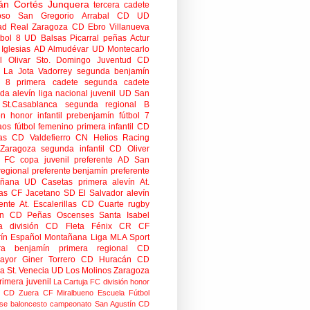
án Cortés Junquera
tercera cadete
oso
San Gregorio Arrabal CD
UD
ad
Real Zaragoza
CD Ebro
Villanueva
tbol 8
UD Balsas Picarral
peñas
Actur
Iglesias
AD Almudévar
UD Montecarlo
 Olivar
Sto. Domingo Juventud
CD
 La Jota Vadorrey
segunda benjamín
n 8
primera cadete
segunda cadete
da alevín
liga nacional juvenil
UD San
St.Casablanca
segunda regional B
ón honor infantil
prebenjamín
fútbol 7
aos
fútbol femenino
primera infantil
CD
as
CD Valdefierro
CN Helios
Racing
Zaragoza
segunda infantil
CD Oliver
o FC
copa
juvenil preferente
AD San
regional preferente
benjamín preferente
añana
UD Casetas
primera alevín
At.
as
CF Jacetano
SD El Salvador
alevín
ente
At. Escalerillas
CD Cuarte
rugby
n
CD Peñas Oscenses
Santa Isabel
a división
CD Fleta
Fénix CR
CF
rín
Español Montañana
Liga MLA Sport
ra benjamín
primera regional
CD
mayor
Giner Torrero
CD Huracán
CD
ra
St. Venecia
UD Los Molinos
Zaragoza
rimera juvenil
La Cartuja FC
división honor
CD Zuera
CF Miralbueno
Escuela Fútbol
se
baloncesto
campeonato
San Agustín CD