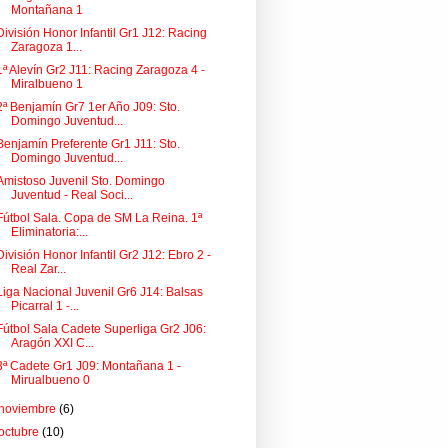
Montañana 1
División Honor Infantil Gr1 J12: Racing
Zaragoza 1...
1ª Alevín Gr2 J11: Racing Zaragoza 4 -
Miralbueno 1
2ª Benjamín Gr7 1er Año J09: Sto.
Domingo Juventud...
Benjamín Preferente Gr1 J11: Sto.
Domingo Juventud...
Amistoso Juvenil Sto. Domingo
Juventud - Real Soci...
Fútbol Sala. Copa de SM La Reina. 1ª
Eliminatoria:...
División Honor Infantil Gr2 J12: Ebro 2 -
Real Zar...
Liga Nacional Juvenil Gr6 J14: Balsas
Picarral 1 -...
Fútbol Sala Cadete Superliga Gr2 J06:
Aragón XXI C...
3ª Cadete Gr1 J09: Montañana 1 -
Mirualbueno 0
noviembre
(6)
octubre
(10)