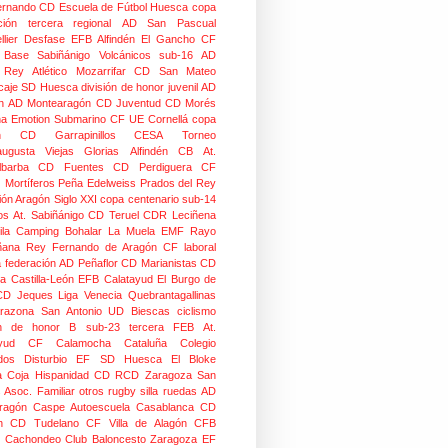
ernando CD
Escuela de Fútbol Huesca
copa
ción
tercera regional
AD San Pascual
lier
Desfase
EFB Alfindén
El Gancho CF
 Base Sabiñánigo
Volcánicos
sub-16
AD
o Rey
Atlético Mozarrifar
CD San Mateo
caje
SD Huesca
división de honor juvenil
AD
n
AD Montearagón
CD Juventud
CD Morés
na
Emotion
Submarino CF
UE Cornellá
copa
n
CD Garrapinillos
CESA
Torneo
augusta
Viejas Glorias
Alfindén CB
At.
lbarba
CD Fuentes
CD Perdiguera
CF
z
Mortíferos
Peña Edelweiss
Prados del Rey
ión Aragón
Siglo XXI
copa centenario
sub-14
os
At. Sabiñánigo
CD Teruel
CDR Leciñena
la
Camping Bohalar
La Muela EMF
Rayo
ñana
Rey Fernando de Aragón CF
laboral
a federación
AD Peñaflor
CD Marianistas
CD
na
Castilla-León
EFB Calatayud
El Burgo de
CD
Jeques
Liga Venecia
Quebrantagallinas
razona
San Antonio
UD Biescas
ciclismo
ión de honor B
sub-23
tercera FEB
At.
yud
CF Calamocha
Cataluña
Colegio
dos
Disturbio
EF SD Huesca
El Bloke
la Coja
Hispanidad CD
RCD Zaragoza
San
 Asoc. Familiar
otros
rugby silla ruedas
AD
Aragón Caspe
Autoescuela Casablanca
CD
n
CD Tudelano
CF Villa de Alagón
CFB
Cachondeo
Club Baloncesto Zaragoza
EF