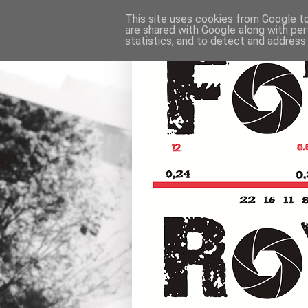
This site uses cookies from Google to 
are shared with Google along with per
statistics, and to detect and address