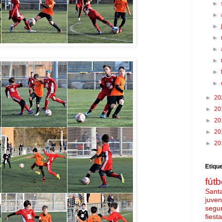
►
►
►
►
►
►
►
►
►
20
►
20
►
20
►
20
►
20
Etiqu
fútb
Sant
juven
segu
fies