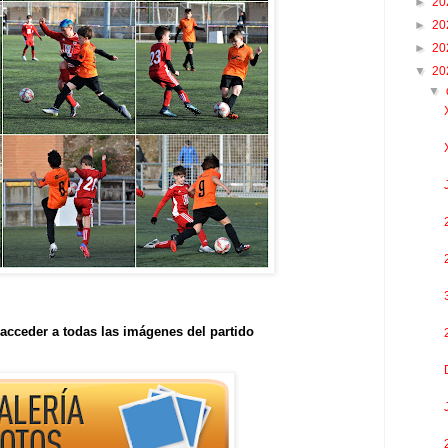
►
20
►
20
►
20
▼
20
▼
acceder a todas las imágenes del partido