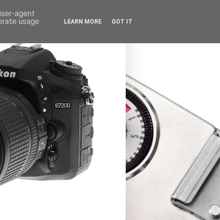
 user-agent
nerate usage
LEARN MORE
GOT IT