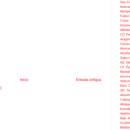
San F
federa
Montpel
Fútbol
Crist
Desen
Alfindé
CD Pi
Aragó
Cesar
Monza
Alcañi
Selecc
AD Sil
CF Épi
Monta
tercer
Inicio
Entrada antigua
Vedru
Ebro 
)
SD Ta
divis
Calata
Aboga
Estrel
Andrés
Bajo 
Grañé
Binéfar