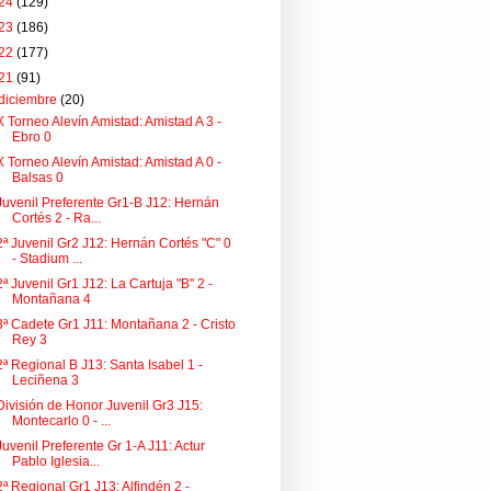
24
(129)
23
(186)
22
(177)
21
(91)
diciembre
(20)
X Torneo Alevín Amistad: Amistad A 3 -
Ebro 0
X Torneo Alevín Amistad: Amistad A 0 -
Balsas 0
Juvenil Preferente Gr1-B J12: Hernán
Cortés 2 - Ra...
2ª Juvenil Gr2 J12: Hernán Cortés "C" 0
- Stadium ...
2ª Juvenil Gr1 J12: La Cartuja "B" 2 -
Montañana 4
3ª Cadete Gr1 J11: Montañana 2 - Cristo
Rey 3
2ª Regional B J13: Santa Isabel 1 -
Leciñena 3
División de Honor Juvenil Gr3 J15:
Montecarlo 0 - ...
Juvenil Preferente Gr 1-A J11: Actur
Pablo Iglesia...
2ª Regional Gr1 J13: Alfindén 2 -