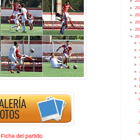
►
20
►
20
►
20
►
20
►
20
▼
20
►
►
►
►
►
►
►
▼
Ficha del partido