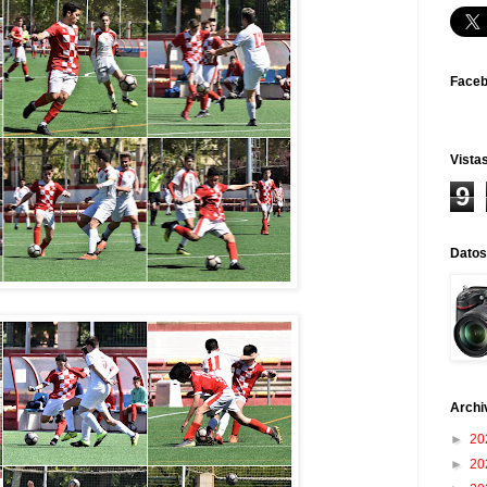
Face
Vistas
9
Datos
Archi
►
20
►
20