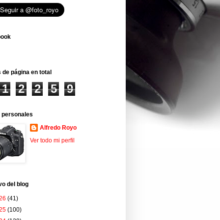
book
 de página en total
1
2
2
5
9
 personales
Alfredo Royo
Ver todo mi perfil
vo del blog
26
(41)
25
(100)