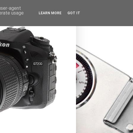
 user-agent
nerate usage
LEARN MORE
GOT IT