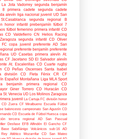
 La Jota Vadorrey
segunda benjamín
n 8
primera cadete
segunda cadete
da alevín
liga nacional juvenil
UD San
St.Casablanca
segunda regional B
ón honor infantil
prebenjamín
fútbol 7
aos
fútbol femenino
primera infantil
CD
as
CD Valdefierro
CN Helios
Racing
Zaragoza
segunda infantil
CD Oliver
o FC
copa
juvenil preferente
AD San
regional preferente
benjamín preferente
añana
UD Casetas
primera alevín
At.
as
CF Jacetano
SD El Salvador
alevín
ente
At. Escalerillas
CD Cuarte
rugby
n
CD Peñas Oscenses
Santa Isabel
a división
CD Fleta
Fénix CR
CF
rín
Español Montañana
Liga MLA Sport
ra benjamín
primera regional
CD
mayor
Giner Torrero
CD Huracán
CD
ra
St. Venecia
UD Los Molinos
Zaragoza
rimera juvenil
La Cartuja FC
división honor
CD Zuera
CF Miralbueno
Escuela Fútbol
se
baloncesto
campeonato
San Agustín CD
ernando CD
Escuela de Fútbol Huesca
copa
ción
tercera regional
AD San Pascual
lier
Desfase
EFB Alfindén
El Gancho CF
 Base Sabiñánigo
Volcánicos
sub-16
AD
o Rey
Atlético Mozarrifar
CD San Mateo
caje
SD Huesca
división de honor juvenil
AD