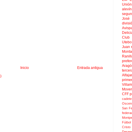
Unión
aleví
segun
José
divisi
Avisp
Delici
Club 
Uteb
Juan
Mont
Ranill
prefer
Aragó
Inicio
Entrada antigua
tercer
Alfaja
)
prime
Villa
Move
CFF
p
cadete
Oscen
San F
federa
Montpel
Fútbol
Crist
Desen