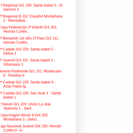
1ª Regional Gr1 J36: Santa Isabel 3 - El
Gancho 2
2ª Regional B J32: Español Montañana
2 - Monzalbar...
Copa Federación 3ª Infantil Gr3 J03:
Hernán Cortés...
2ª Benjamín 1er año 2ª Fase Gr2 J11:
Hernán Cortés...
2ª Cadete Gr2 J25: Santa Isabel 2 -
Helios 1
2ª Juvenil Gr3 J31: Santa Isabel 1 -
Villamayor 1
Juvenil Preferente Gr1 J31: Montecarlo
6 - Ranillas 4
2ª Cadete Gr2 J29: Santa Isabel 4 -
Actur Pablo Ig...
2ª Cadete Gr2 J26: San José 1 - Santa
Isabel 1
1ª Alevín Gr1 J29: Unión La Jota
Vadorrey 1 - Sant...
Copa Aragón Alevín 8 Gr4 J05:
Montañana 3 - Delici...
Liga Nacional Juvenil Gr6 J30: Hernán
Cortés 0 - A...