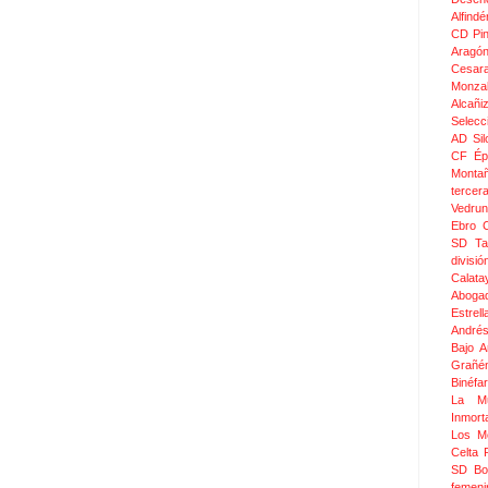
Alfindé
CD Pi
Aragó
Cesar
Monza
Alcañi
Selecc
AD Sil
CF Épi
Monta
tercer
Vedru
Ebro 
SD Ta
divis
Calata
Aboga
Estrel
Andrés
Bajo 
Grañé
Binéfar
La Mu
Inmor
Los M
Celta
SD Bo
femeni