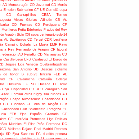
n
AD Montearagón
CD Juventud
CD Morés
na
Emotion
Submarino CF
UE Cornellá
copa
n
CD Garrapinillos
CESA
Torneo
augusta
Viejas Glorias
Alfindén CB
At.
lbarba
CD Fuentes
CD Perdiguera
CF
z
Mortíferos
Peña Edelweiss
Prados del Rey
ión Aragón
Siglo XXI
copa centenario
sub-14
os
At. Sabiñánigo
CD Teruel
CDR Leciñena
la
Camping Bohalar
La Muela EMF
Rayo
ñana
Rey Fernando de Aragón CF
laboral
a federación
AD Peñaflor
CD Marianistas
CD
na
Castilla-León
EFB Calatayud
El Burgo de
CD
Jeques
Liga Venecia
Quebrantagallinas
razona
San Antonio
UD Biescas
ciclismo
ión de honor B
sub-23
tercera FEB
At.
yud
CF Calamocha
Cataluña
Colegio
dos
Disturbio
EF SD Huesca
El Bloke
la Coja
Hispanidad CD
RCD Zaragoza
San
 Asoc. Familiar
otros
rugby silla ruedas
AD
Aragón Caspe
Autoescuela Casablanca
CD
n
CD Tudelano
CF Villa de Alagón
CFB
Cachondeo
Club Baloncesto Zaragoza
EF
ela
EFB Ejea
España
Granada CF
talem CF
InterSala Promesas
Liga Delicias
oñas
Muebles El Pilar
Peña Ferranca
RC
RCD Mallorca
Rajaos
Real Madrid
Rebotes
rja
SD Ejea
Santutxu FC
duatlón
primera
na
segunda división
sub-18
veteranos
1ª