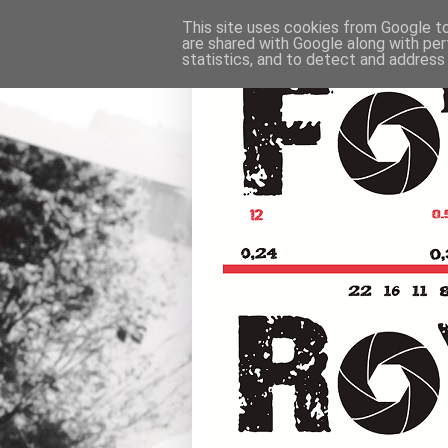
This site uses cookies from Google to 
are shared with Google along with per
statistics, and to detect and address