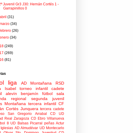
2ª Juvenil Gr3 J30: Hernán Cortés 1 -
Garrapinillos 0
abril
(31)
marzo
(34)
febrero
(26)
enero
(34)
18
(249)
17
(269)
16
(81)
etas
ol
liga
AD Montañana
RSD
a Isabel
torneo
infantil
cadete
il
alevín
benjamín
fútbol sala
nda regional
segunda juvenil
tas Montañana
tercera infantil
CF
án Cortés Junquera
tercera cadete
oso
San Gregorio Arrabal CD
UD
ad
Real Zaragoza
CD Ebro
Villanueva
tbol 8
UD Balsas Picarral
peñas
Actur
Iglesias
AD Almudévar
UD Montecarlo
 Olivar
Sto. Domingo Juventud
CD