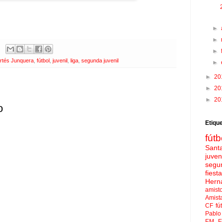
►
►
►
rtés Junquera
,
fútbol
,
juvenil
,
liga
,
segunda juvenil
►
►
20
►
20
►
20
o
Etiqu
fútb
Sant
juven
segu
fies
Hern
amist
Amist
CF
fú
Pablo 
EM El