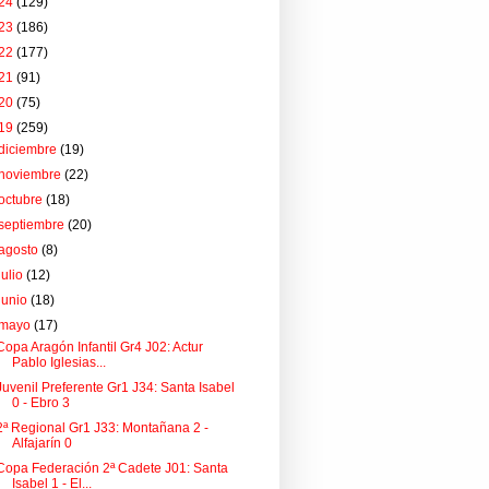
24
(129)
23
(186)
22
(177)
21
(91)
20
(75)
19
(259)
diciembre
(19)
noviembre
(22)
octubre
(18)
septiembre
(20)
agosto
(8)
julio
(12)
junio
(18)
mayo
(17)
Copa Aragón Infantil Gr4 J02: Actur
Pablo Iglesias...
Juvenil Preferente Gr1 J34: Santa Isabel
0 - Ebro 3
2ª Regional Gr1 J33: Montañana 2 -
Alfajarín 0
Copa Federación 2ª Cadete J01: Santa
Isabel 1 - El...