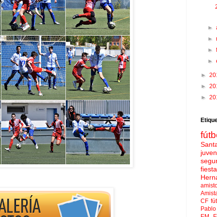
►
►
►
►
►
20
►
20
►
20
Etiqu
fútb
Sant
juven
segu
fies
Hern
amist
Amist
CF
fú
Pablo 
EM El