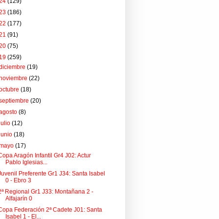
24
(129)
23
(186)
22
(177)
21
(91)
20
(75)
19
(259)
diciembre
(19)
noviembre
(22)
octubre
(18)
septiembre
(20)
agosto
(8)
julio
(12)
junio
(18)
mayo
(17)
Copa Aragón Infantil Gr4 J02: Actur
Pablo Iglesias...
Juvenil Preferente Gr1 J34: Santa Isabel
0 - Ebro 3
2ª Regional Gr1 J33: Montañana 2 -
Alfajarín 0
Copa Federación 2ª Cadete J01: Santa
Isabel 1 - El...