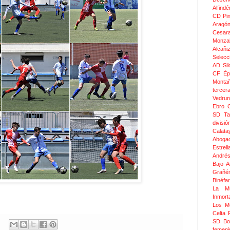
Alfindé
CD Pi
Aragó
Cesar
Monza
Alcañi
Selecc
AD Sil
CF Épi
Monta
tercer
Vedru
Ebro 
SD Ta
divis
Calata
Aboga
Estrel
Andrés
Bajo 
Grañé
Binéfar
La Mu
Inmor
Los M
Celta
SD Bo
femeni