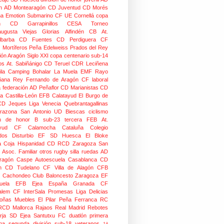
n
AD Montearagón
CD Juventud
CD Morés
na
Emotion
Submarino CF
UE Cornellá
copa
n
CD Garrapinillos
CESA
Torneo
augusta
Viejas Glorias
Alfindén CB
At.
lbarba
CD Fuentes
CD Perdiguera
CF
z
Mortíferos
Peña Edelweiss
Prados del Rey
ión Aragón
Siglo XXI
copa centenario
sub-14
os
At. Sabiñánigo
CD Teruel
CDR Leciñena
la
Camping Bohalar
La Muela EMF
Rayo
ñana
Rey Fernando de Aragón CF
laboral
a federación
AD Peñaflor
CD Marianistas
CD
na
Castilla-León
EFB Calatayud
El Burgo de
CD
Jeques
Liga Venecia
Quebrantagallinas
razona
San Antonio
UD Biescas
ciclismo
ión de honor B
sub-23
tercera FEB
At.
yud
CF Calamocha
Cataluña
Colegio
dos
Disturbio
EF SD Huesca
El Bloke
la Coja
Hispanidad CD
RCD Zaragoza
San
 Asoc. Familiar
otros
rugby silla ruedas
AD
Aragón Caspe
Autoescuela Casablanca
CD
n
CD Tudelano
CF Villa de Alagón
CFB
Cachondeo
Club Baloncesto Zaragoza
EF
ela
EFB Ejea
España
Granada CF
talem CF
InterSala Promesas
Liga Delicias
oñas
Muebles El Pilar
Peña Ferranca
RC
RCD Mallorca
Rajaos
Real Madrid
Rebotes
rja
SD Ejea
Santutxu FC
duatlón
primera
na
segunda división
sub-18
veteranos
1ª