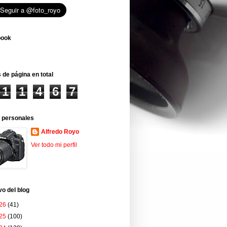
book
 de página en total
1
1
4
6
7
 personales
Alfredo Royo
Ver todo mi perfil
vo del blog
26
(41)
25
(100)