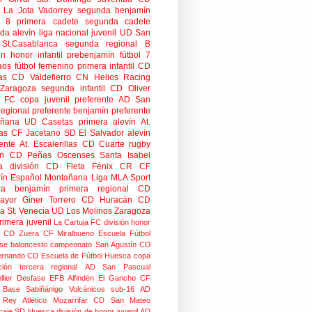
 La Jota Vadorrey
segunda benjamín
n 8
primera cadete
segunda cadete
da alevín
liga nacional juvenil
UD San
St.Casablanca
segunda regional B
ón honor infantil
prebenjamín
fútbol 7
aos
fútbol femenino
primera infantil
CD
as
CD Valdefierro
CN Helios
Racing
Zaragoza
segunda infantil
CD Oliver
o FC
copa
juvenil preferente
AD San
regional preferente
benjamín preferente
añana
UD Casetas
primera alevín
At.
as
CF Jacetano
SD El Salvador
alevín
ente
At. Escalerillas
CD Cuarte
rugby
n
CD Peñas Oscenses
Santa Isabel
a división
CD Fleta
Fénix CR
CF
rín
Español Montañana
Liga MLA Sport
ra benjamín
primera regional
CD
mayor
Giner Torrero
CD Huracán
CD
ra
St. Venecia
UD Los Molinos
Zaragoza
rimera juvenil
La Cartuja FC
división honor
CD Zuera
CF Miralbueno
Escuela Fútbol
se
baloncesto
campeonato
San Agustín CD
ernando CD
Escuela de Fútbol Huesca
copa
ción
tercera regional
AD San Pascual
lier
Desfase
EFB Alfindén
El Gancho CF
 Base Sabiñánigo
Volcánicos
sub-16
AD
o Rey
Atlético Mozarrifar
CD San Mateo
caje
SD Huesca
división de honor juvenil
AD