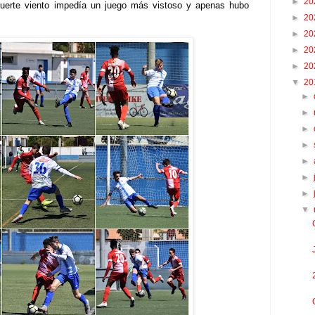
►
20
fuerte viento impedía un juego más vistoso y apenas hubo
►
20
►
20
►
20
►
20
▼
20
►
►
►
►
►
►
►
▼