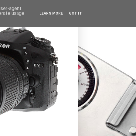
 user-agent
nerate usage
LEARN MORE
GOT IT