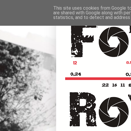
This site uses cookies from Google to 
are shared with Google along with per
statistics, and to detect and address