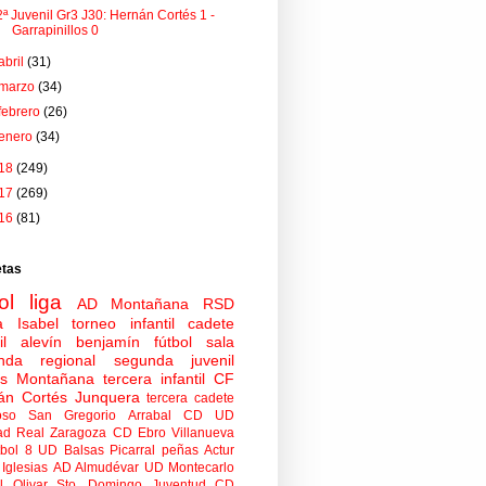
2ª Juvenil Gr3 J30: Hernán Cortés 1 -
Garrapinillos 0
abril
(31)
marzo
(34)
febrero
(26)
enero
(34)
18
(249)
17
(269)
16
(81)
etas
ol
liga
AD Montañana
RSD
a Isabel
torneo
infantil
cadete
il
alevín
benjamín
fútbol sala
nda regional
segunda juvenil
tas Montañana
tercera infantil
CF
án Cortés Junquera
tercera cadete
oso
San Gregorio Arrabal CD
UD
ad
Real Zaragoza
CD Ebro
Villanueva
tbol 8
UD Balsas Picarral
peñas
Actur
Iglesias
AD Almudévar
UD Montecarlo
 Olivar
Sto. Domingo Juventud
CD