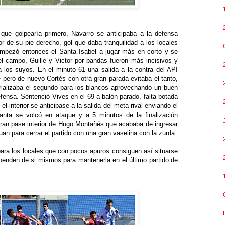
 que golpearía primero, Navarro se anticipaba a la defensa
rior de su pie derecho, gol que daba tranquilidad a los locales
Empezó entonces el Santa Isabel a jugar más en corto y se
el campo, Guille y Victor por bandas fueron más incisivos y
a los suyos. En el minuto 61 una salida a la contra del API
pero de nuevo Cortés con otra gran parada evitaba el tanto,
erializaba el segundo para los blancos aprovechando un buen
efensa. Sentenció Vives en el 69 a balón parado, falta botada
l interior se anticipase a la salida del meta rival enviando el
anta se volcó en ataque y a 5 minutos de la finalización
 gran pase interior de Hugo Montañés que acababa de ingresar
uan para cerrar el partido con una gran vaselina con la zurda.
ara los locales que con pocos apuros consiguen así situarse
ependen de si mismos para mantenerla en el último partido de