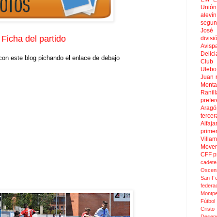
Unión
aleví
segun
José
Ficha del partido
divisi
Avisp
Delici
on este blog pichando el enlace de debajo
Club 
Uteb
Juan
Mont
Ranill
prefer
Aragó
tercer
Alfaja
prime
Villa
Move
CFF
p
cadete
Oscen
San F
federa
Montpel
Fútbol
Crist
Desen