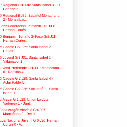
1ª Regional Gr1 J36: Santa Isabel 3 - El
Gancho 2
2ª Regional B J32: Español Montañana
2 - Monzalbar...
Copa Federación 3ª Infantil Gr3 J03:
Hernán Cortés...
2ª Benjamín 1er año 2ª Fase Gr2 J11:
Hernán Cortés...
2ª Cadete Gr2 J25: Santa Isabel 2 -
Helios 1
2ª Juvenil Gr3 J31: Santa Isabel 1 -
Villamayor 1
Juvenil Preferente Gr1 J31: Montecarlo
6 - Ranillas 4
2ª Cadete Gr2 J29: Santa Isabel 4 -
Actur Pablo Ig...
2ª Cadete Gr2 J26: San José 1 - Santa
Isabel 1
1ª Alevín Gr1 J29: Unión La Jota
Vadorrey 1 - Sant...
Copa Aragón Alevín 8 Gr4 J05:
Montañana 3 - Delici...
Liga Nacional Juvenil Gr6 J30: Hernán
Cortés 0 - A...