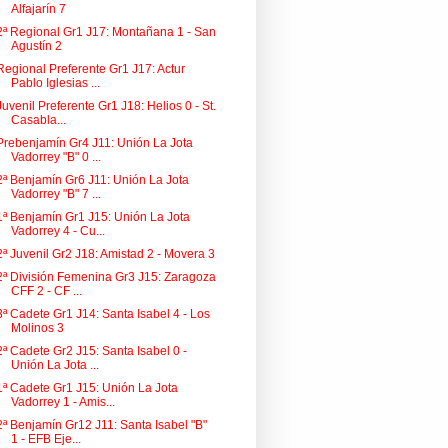
Alfajarín 7
2ª Regional Gr1 J17: Montañana 1 - San
Agustín 2
Regional Preferente Gr1 J17: Actur
Pablo Iglesias ...
Juvenil Preferente Gr1 J18: Helios 0 - St.
Casabla...
Prebenjamín Gr4 J11: Unión La Jota
Vadorrey "B" 0 ...
2ª Benjamín Gr6 J11: Unión La Jota
Vadorrey "B" 7 ...
1ª Benjamín Gr1 J15: Unión La Jota
Vadorrey 4 - Cu...
2ª Juvenil Gr2 J18: Amistad 2 - Movera 3
2ª División Femenina Gr3 J15: Zaragoza
CFF 2 - CF ...
3ª Cadete Gr1 J14: Santa Isabel 4 - Los
Molinos 3
2ª Cadete Gr2 J15: Santa Isabel 0 -
Unión La Jota ...
1ª Cadete Gr1 J15: Unión La Jota
Vadorrey 1 - Amis...
2ª Benjamín Gr12 J11: Santa Isabel "B"
1 - EFB Eje...