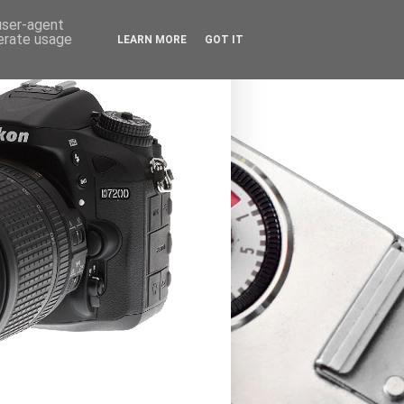
 user-agent
nerate usage
LEARN MORE
GOT IT