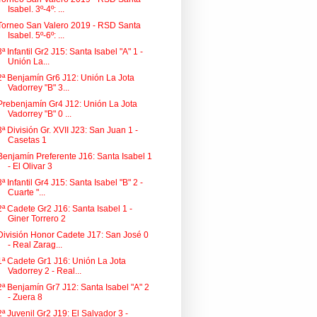
Isabel. 3º-4º: ...
Torneo San Valero 2019 - RSD Santa
Isabel. 5º-6º: ...
3ª Infantil Gr2 J15: Santa Isabel "A" 1 -
Unión La...
2ª Benjamín Gr6 J12: Unión La Jota
Vadorrey "B" 3...
Prebenjamín Gr4 J12: Unión La Jota
Vadorrey "B" 0 ...
3ª División Gr. XVII J23: San Juan 1 -
Casetas 1
Benjamín Preferente J16: Santa Isabel 1
- El Olivar 3
3ª Infantil Gr4 J15: Santa Isabel "B" 2 -
Cuarte "...
2ª Cadete Gr2 J16: Santa Isabel 1 -
Giner Torrero 2
División Honor Cadete J17: San José 0
- Real Zarag...
1ª Cadete Gr1 J16: Unión La Jota
Vadorrey 2 - Real...
2ª Benjamín Gr7 J12: Santa Isabel "A" 2
- Zuera 8
2ª Juvenil Gr2 J19: El Salvador 3 -