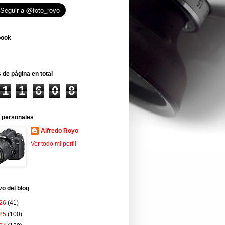
book
 de página en total
1
1
6
0
8
 personales
Alfredo Royo
Ver todo mi perfil
vo del blog
26
(41)
25
(100)