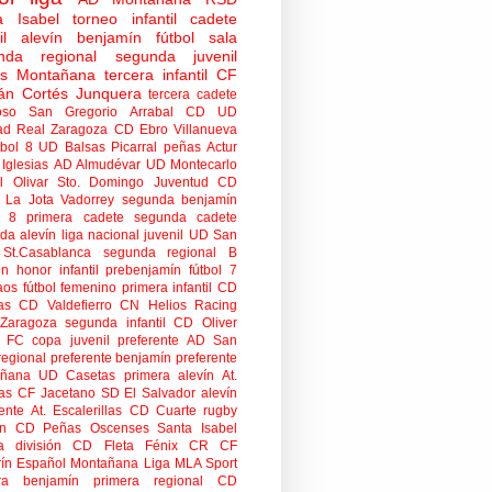
a Isabel
torneo
infantil
cadete
il
alevín
benjamín
fútbol sala
nda regional
segunda juvenil
tas Montañana
tercera infantil
CF
án Cortés Junquera
tercera cadete
oso
San Gregorio Arrabal CD
UD
ad
Real Zaragoza
CD Ebro
Villanueva
tbol 8
UD Balsas Picarral
peñas
Actur
Iglesias
AD Almudévar
UD Montecarlo
 Olivar
Sto. Domingo Juventud
CD
 La Jota Vadorrey
segunda benjamín
n 8
primera cadete
segunda cadete
da alevín
liga nacional juvenil
UD San
St.Casablanca
segunda regional B
ón honor infantil
prebenjamín
fútbol 7
aos
fútbol femenino
primera infantil
CD
as
CD Valdefierro
CN Helios
Racing
Zaragoza
segunda infantil
CD Oliver
o FC
copa
juvenil preferente
AD San
regional preferente
benjamín preferente
añana
UD Casetas
primera alevín
At.
as
CF Jacetano
SD El Salvador
alevín
ente
At. Escalerillas
CD Cuarte
rugby
n
CD Peñas Oscenses
Santa Isabel
a división
CD Fleta
Fénix CR
CF
rín
Español Montañana
Liga MLA Sport
ra benjamín
primera regional
CD