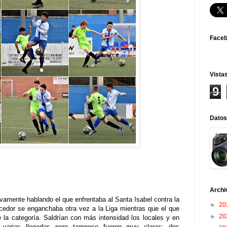
Face
Vistas
9
Datos
Archi
ivamente hablando el que enfrentaba al Santa Isabel contra la
►
20
ncedor se enganchaba otra vez a la Liga mientras que el que
►
20
 la categoría. Saldrían con más intensidad los locales y en
n varias llegadas pero tampoco fueron muy claras: dos