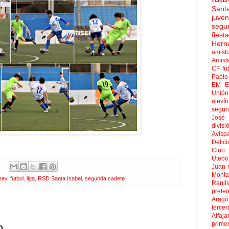
Sant
juven
segu
fies
Hern
amist
Amist
CF
fú
Pablo 
EM El
Unión
aleví
segun
José
divisi
Avisp
Delici
Club 
Uteb
Juan
Mont
rey
,
fútbol
,
liga
,
RSD Santa Isabel
,
segunda cadete
Ranill
prefer
Aragó
tercer
Alfaja
prime
o