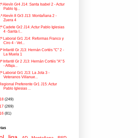
2ª Alevín Gr4 J14: Santa Isabel 2 - Actur
Pablo Ig...
1ª Alevín 8 Gr3 J13: Montañana 2 -
Zuera 4
2ª Cadete Gr2 J14: Actur Pablo Iglesias
4 -Santa I...
2ª Laboral Gr1 J14: Reformas Franco y
Ciro 4 - Vet...
3ª Infantil Gr J13: Hernán Cortés "C" 2 -
La Muela 1
3ª Infantil Gr 2 J13: Hernán Cortés "A" 5
- Alfaja...
2ª Laboral Gr1 J13: La Jota 3 -
Veteranos Villanue...
Regional Preferente Gr1 J15: Actur
Pablo Iglesias ...
18
(249)
17
(269)
16
(81)
etas
ol
liga
AD Montañana
RSD