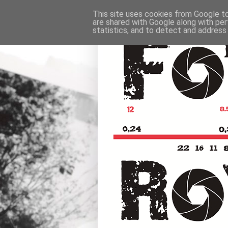
This site uses cookies from Google to 
are shared with Google along with per
statistics, and to detect and address