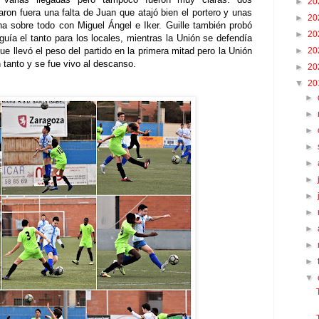
►
20
on fuera una falta de Juan que atajó bien el portero y unas
►
20
a sobre todo con Miguel Ángel e Iker. Guille también probó
►
20
uía el tanto para los locales, mientras la Unión se defendía
e llevó el peso del partido en la primera mitad pero la Unión
►
20
n tanto y se fue vivo al descanso.
►
20
▼
20
►
►
►
►
►
►
►
►
►
►
►
▼