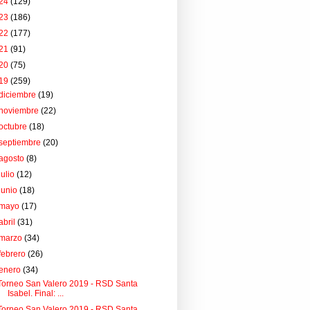
24
(129)
23
(186)
22
(177)
21
(91)
20
(75)
19
(259)
diciembre
(19)
noviembre
(22)
octubre
(18)
septiembre
(20)
agosto
(8)
julio
(12)
junio
(18)
mayo
(17)
abril
(31)
marzo
(34)
febrero
(26)
enero
(34)
Torneo San Valero 2019 - RSD Santa
Isabel. Final: ...
Torneo San Valero 2019 - RSD Santa