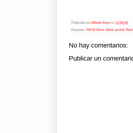
Publicado por
Alfredo Royo
en
12:50:00
Etiquetas:
EM El Olivar
,
fútbol
,
juvenil
,
Real
No hay comentarios:
Publicar un comentari