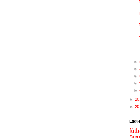
►
►
►
►
►
►
20
►
20
Etiqu
fútb
Sant