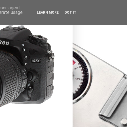
 user-agent
nerate usage
LEARN MORE
GOT IT