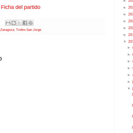
►
20
Ficha del partido
►
20
►
20
►
20
►
20
 Zaragoza
,
Trofeo San Jorge
►
20
▼
20
►
►
o
►
►
►
►
▼