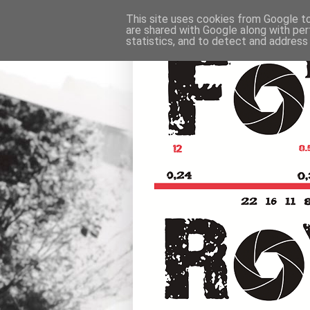
This site uses cookies from Google to 
are shared with Google along with per
statistics, and to detect and address