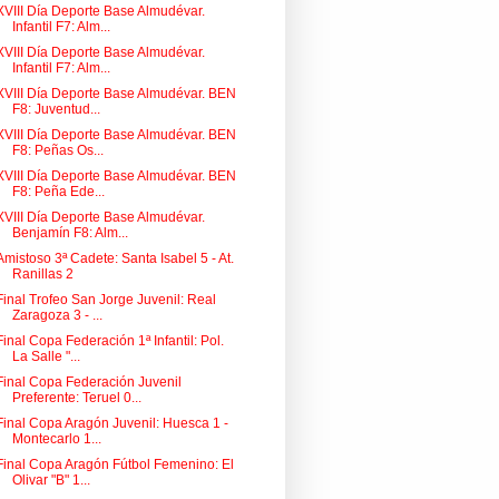
XVIII Día Deporte Base Almudévar.
Infantil F7: Alm...
XVIII Día Deporte Base Almudévar.
Infantil F7: Alm...
XVIII Día Deporte Base Almudévar. BEN
F8: Juventud...
XVIII Día Deporte Base Almudévar. BEN
F8: Peñas Os...
XVIII Día Deporte Base Almudévar. BEN
F8: Peña Ede...
XVIII Día Deporte Base Almudévar.
Benjamín F8: Alm...
Amistoso 3ª Cadete: Santa Isabel 5 - At.
Ranillas 2
Final Trofeo San Jorge Juvenil: Real
Zaragoza 3 - ...
Final Copa Federación 1ª Infantil: Pol.
La Salle "...
Final Copa Federación Juvenil
Preferente: Teruel 0...
Final Copa Aragón Juvenil: Huesca 1 -
Montecarlo 1...
Final Copa Aragón Fútbol Femenino: El
Olivar "B" 1...