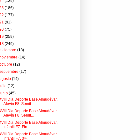
24
(129)
23
(186)
22
(177)
21
(91)
20
(75)
19
(259)
18
(249)
diciembre
(18)
noviembre
(14)
octubre
(12)
septiembre
(17)
agosto
(14)
julio
(12)
junio
(45)
XVIII Día Deporte Base Almudévar.
Alevín F8. Semif...
XVIII Día Deporte Base Almudévar.
Alevín F8. Semif...
XVIII Día Deporte Base Almudévar.
Infantil F7. Fin...
XVIII Día Deporte Base Almudévar.
Infantil F7. 3º-...