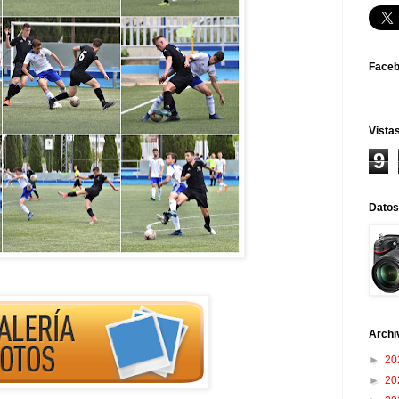
Face
Vistas
9
Datos
Archi
►
20
►
20