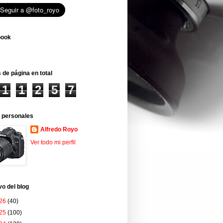
book
 de página en total
1
1
2
5
7
 personales
Alfredo Royo
Ver todo mi perfil
vo del blog
26
(40)
25
(100)