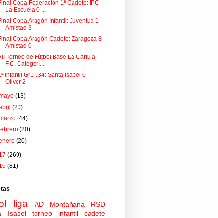
Final Copa Federación 1ª Cadete: IPC
La Escuela 0 ...
Final Copa Aragón Infantil: Juventud 1 -
Amistad 3
Final Copa Aragón Cadete: Zaragoza 8-
Amistad 0
VII Torneo de Fútbol Base La Cartuja
F.C. Categorí...
1ª Infantil Gr1 J34: Santa Isabel 0 -
Oliver 2
mayo
(13)
abril
(20)
marzo
(44)
febrero
(20)
enero
(20)
17
(269)
16
(81)
etas
ol
liga
AD Montañana
RSD
a Isabel
torneo
infantil
cadete