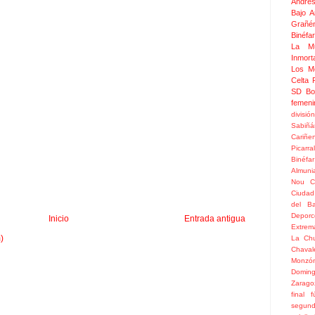
Andrés
Bajo 
Grañé
Binéfar
La Mu
Inmor
Los M
Celta
SD Bo
femeni
divisió
Sabiñá
Cariñe
Picarral
Binéfar
Almuni
Nou
C
Ciudad
del Ba
Depor
Inicio
Entrada antigua
Extrem
)
La Chu
Chaval
Monzó
Doming
Zarago
final
f
segun