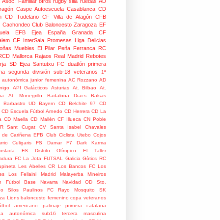
 Asoc. Familiar
otros
rugby silla ruedas
AD
Aragón Caspe
Autoescuela Casablanca
CD
n
CD Tudelano
CF Villa de Alagón
CFB
Cachondeo
Club Baloncesto Zaragoza
EF
ela
EFB Ejea
España
Granada CF
talem CF
InterSala Promesas
Liga Delicias
oñas
Muebles El Pilar
Peña Ferranca
RC
RCD Mallorca
Rajaos
Real Madrid
Rebotes
rja
SD Ejea
Santutxu FC
duatlón
primera
na
segunda división
sub-18
veteranos
1ª
n autonómica junior femenina
AC Rozzano
AD
nigo
API Galácticos
Asturias
At. Bilbao
At.
na
At. Monegrillo
Badalona Dracs
Balsas
Barbastro UD
Bayern
CD Belchite 97
CD
CD Escuela Fútbol Arnedo
CD Herrera
CD La
a
CD Maella
CD Mallén
CF Illueca
CN Poble
R Sant Cugat
CV Santa Isabel
Chavales
 de Cariñena EFB
Club Ciclista Utebo
Cojos
rrio
Culigaris FS
Damar F7
Dark Karma
coslada FS
Distrito Olímpico
El Taller
adura
FC La Jota
FUTSAL
Galicia
Gòtics RC
pineta
Les Abelles CR
Los Bancos FC
Los
es
Los Fellaini
Madrid
Malayerba
Mineiros
n Fútbol Base
Navarra
Navidad
OD Sto.
o Silos
Paulinos FC
Rayo Mosquito
SK
za Lions
baloncesto femenino
copa veteranos
útbol americano
patinaje
primera catalana
da autonómica
sub16
tercera masculina