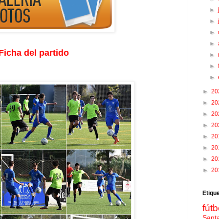
►
►
►
►
Ficha del partido
►
►
►
►
20
►
20
►
20
►
20
►
20
►
20
►
20
►
20
Etiqu
fútb
Sant