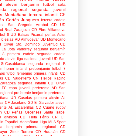
il
alevín
benjamín
fútbol sala
nda regional
segunda juvenil
tas Montañana
tercera infantil
CF
án Cortés Junquera
tercera cadete
oso
San Gregorio Arrabal CD
UD
ad
Real Zaragoza
CD Ebro
Villanueva
tbol 8
UD Balsas Picarral
peñas
Actur
Iglesias
AD Almudévar
UD Montecarlo
 Olivar
Sto. Domingo Juventud
CD
 La Jota Vadorrey
segunda benjamín
n 8
primera cadete
segunda cadete
da alevín
liga nacional juvenil
UD San
St.Casablanca
segunda regional B
ón honor infantil
prebenjamín
fútbol 7
aos
fútbol femenino
primera infantil
CD
as
CD Valdefierro
CN Helios
Racing
Zaragoza
segunda infantil
CD Oliver
o FC
copa
juvenil preferente
AD San
regional preferente
benjamín preferente
añana
UD Casetas
primera alevín
At.
as
CF Jacetano
SD El Salvador
alevín
ente
At. Escalerillas
CD Cuarte
rugby
n
CD Peñas Oscenses
Santa Isabel
a división
CD Fleta
Fénix CR
CF
rín
Español Montañana
Liga MLA Sport
ra benjamín
primera regional
CD
mayor
Giner Torrero
CD Huracán
CD