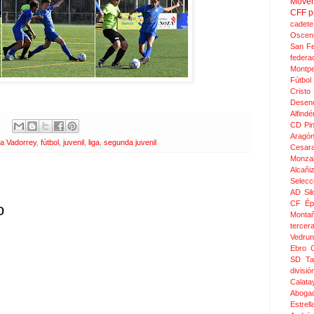
Move
CFF
p
cadete
Oscen
San F
federa
Montpel
Fútbol
Crist
Desen
Alfindé
CD Pi
Aragó
a Vadorrey
,
fútbol
,
juvenil
,
liga
,
segunda juvenil
Cesar
Monza
Alcañi
Selecc
AD Sil
CF Épi
o
Monta
tercer
Vedru
Ebro 
SD Ta
divis
Calata
Aboga
Estrel