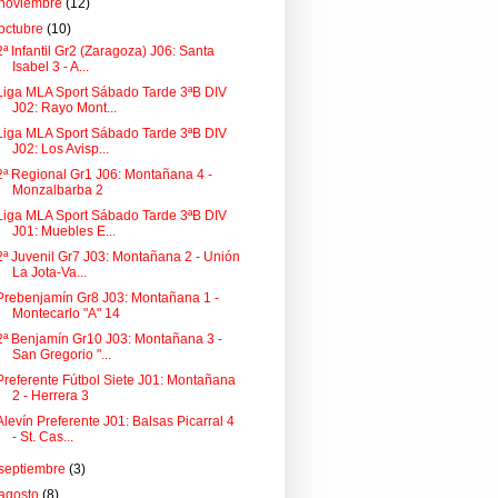
noviembre
(12)
octubre
(10)
2ª Infantil Gr2 (Zaragoza) J06: Santa
Isabel 3 - A...
Liga MLA Sport Sábado Tarde 3ªB DIV
J02: Rayo Mont...
Liga MLA Sport Sábado Tarde 3ªB DIV
J02: Los Avisp...
2ª Regional Gr1 J06: Montañana 4 -
Monzalbarba 2
Liga MLA Sport Sábado Tarde 3ªB DIV
J01: Muebles E...
2ª Juvenil Gr7 J03: Montañana 2 - Unión
La Jota-Va...
Prebenjamín Gr8 J03: Montañana 1 -
Montecarlo "A" 14
2ª Benjamín Gr10 J03: Montañana 3 -
San Gregorio "...
Preferente Fútbol Siete J01: Montañana
2 - Herrera 3
Alevín Preferente J01: Balsas Picarral 4
- St. Cas...
septiembre
(3)
agosto
(8)