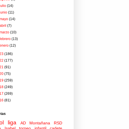
julio
(14)
junio
(11)
mayo
(14)
abril
(7)
marzo
(10)
febrero
(13)
enero
(12)
23
(186)
22
(177)
21
(91)
20
(75)
19
(259)
18
(249)
17
(269)
16
(81)
etas
ol
liga
AD Montañana
RSD
a Isabel
torneo
infantil
cadete