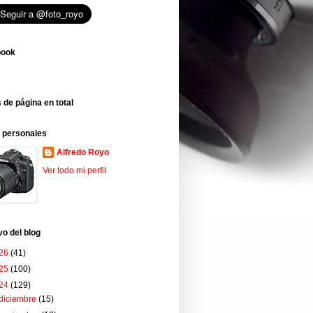
book
 de página en total
 personales
Alfredo Royo
Ver todo mi perfil
vo del blog
26
(41)
25
(100)
24
(129)
diciembre
(15)