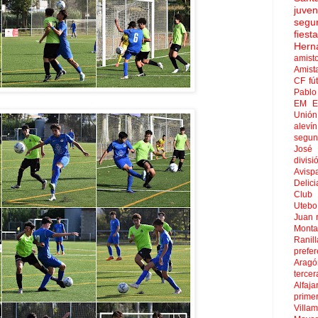
juven
segu
fies
Hern
amist
Amist
CF
fú
Pablo 
EM El
Unión
aleví
segun
José
divisi
Avisp
Delici
Club 
Uteb
Juan
Mont
Ranill
prefer
Aragó
tercer
Alfaja
prime
Villa