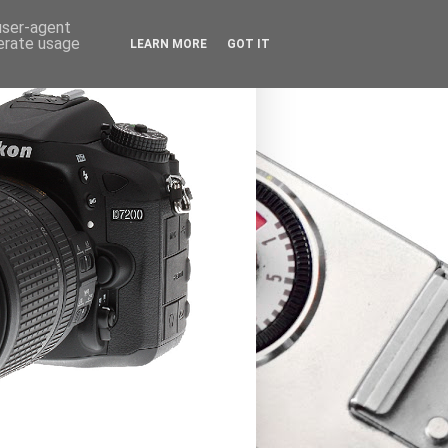
 user-agent
nerate usage
LEARN MORE
GOT IT