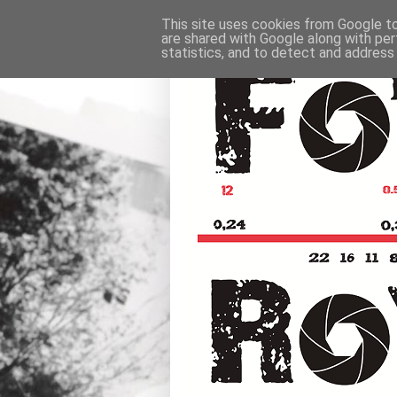
This site uses cookies from Google to 
are shared with Google along with per
statistics, and to detect and address