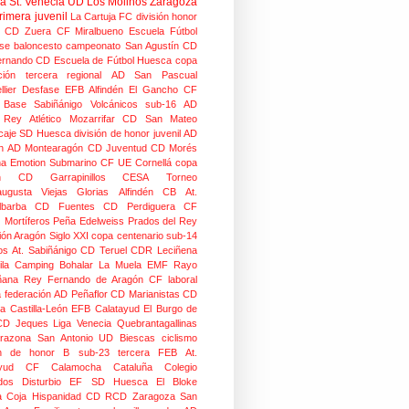
ra
St. Venecia
UD Los Molinos
Zaragoza
rimera juvenil
La Cartuja FC
división honor
CD Zuera
CF Miralbueno
Escuela Fútbol
se
baloncesto
campeonato
San Agustín CD
ernando CD
Escuela de Fútbol Huesca
copa
ción
tercera regional
AD San Pascual
lier
Desfase
EFB Alfindén
El Gancho CF
 Base Sabiñánigo
Volcánicos
sub-16
AD
o Rey
Atlético Mozarrifar
CD San Mateo
caje
SD Huesca
división de honor juvenil
AD
n
AD Montearagón
CD Juventud
CD Morés
na
Emotion
Submarino CF
UE Cornellá
copa
n
CD Garrapinillos
CESA
Torneo
augusta
Viejas Glorias
Alfindén CB
At.
lbarba
CD Fuentes
CD Perdiguera
CF
z
Mortíferos
Peña Edelweiss
Prados del Rey
ión Aragón
Siglo XXI
copa centenario
sub-14
os
At. Sabiñánigo
CD Teruel
CDR Leciñena
la
Camping Bohalar
La Muela EMF
Rayo
ñana
Rey Fernando de Aragón CF
laboral
a federación
AD Peñaflor
CD Marianistas
CD
na
Castilla-León
EFB Calatayud
El Burgo de
CD
Jeques
Liga Venecia
Quebrantagallinas
razona
San Antonio
UD Biescas
ciclismo
ión de honor B
sub-23
tercera FEB
At.
yud
CF Calamocha
Cataluña
Colegio
dos
Disturbio
EF SD Huesca
El Bloke
la Coja
Hispanidad CD
RCD Zaragoza
San