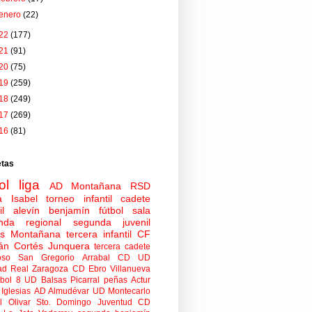
enero
(22)
22
(177)
21
(91)
20
(75)
19
(259)
18
(249)
17
(269)
16
(81)
etas
ol
liga
AD Montañana
RSD
a Isabel
torneo
infantil
cadete
il
alevín
benjamín
fútbol sala
nda regional
segunda juvenil
tas Montañana
tercera infantil
CF
án Cortés Junquera
tercera cadete
oso
San Gregorio Arrabal CD
UD
ad
Real Zaragoza
CD Ebro
Villanueva
tbol 8
UD Balsas Picarral
peñas
Actur
Iglesias
AD Almudévar
UD Montecarlo
 Olivar
Sto. Domingo Juventud
CD