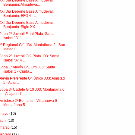
XXI Día Deporte Base Almudévar.
Benjamín: Almudéva...
XXI Día Deporte Base Almudévar.
Benjamín: EFO 4 - ...
XXI Día Deporte Base Almudévar.
Benjamín: Siglo XX...
Copa 2ª Juvenil Final Plata: Santa
Isabel "B" 1 - ...
2ª Regional Gr1 J34: Montañana 2 - San
Mateo 0
Copa 2ª Juvenil Gr2 Plata J03: Santa
Isabel "A" 4 ...
Copa 1ª Alevín Gr1 Oro J03: Santa
Isabel 1 - Ciuda...
Alevín Preferente Gr. Único J33: Amistad
5 - Actur...
Copa 3ª Cadete Gr10 J03: Montañana 0
- Alfajarín 7
Amistoso 2ª Benjamín: Villanueva 6 -
Montañana 5
mayo
(10)
abril
(13)
marzo
(15)
febrero
(17)