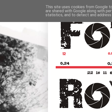
This site uses cookies from Google to 
are shared with Google along with per
statistics, and to detect and address