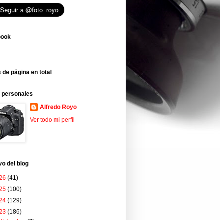
book
 de página en total
 personales
Alfredo Royo
Ver todo mi perfil
vo del blog
26
(41)
25
(100)
24
(129)
23
(186)