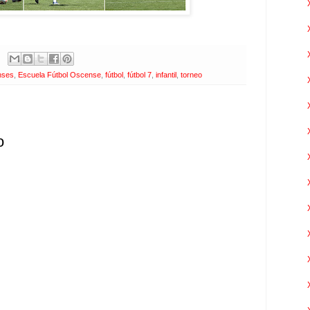
nses
,
Escuela Fútbol Oscense
,
fútbol
,
fútbol 7
,
infantil
,
torneo
o