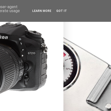
 user-agent
nerate usage
LEARN MORE
GOT IT