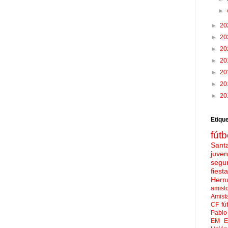
►
►
20
►
20
►
20
►
20
►
20
►
20
►
20
Etiqu
fútb
Sant
juven
segu
fies
Hern
amist
Amist
CF
fú
Pablo 
EM El