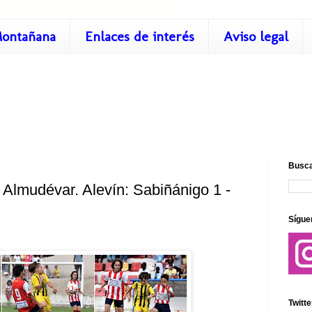
ontañana
Enlaces de interés
Aviso legal
Busca
Almudévar. Alevín: Sabiñánigo 1 -
Sígue
Twitte