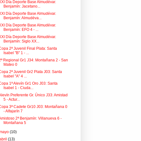
XXI Día Deporte Base Almudévar.
Benjamín: Jacetano...
XXI Día Deporte Base Almudévar.
Benjamín: Almudéva...
XXI Día Deporte Base Almudévar.
Benjamín: EFO 4 - ...
XXI Día Deporte Base Almudévar.
Benjamín: Siglo XX...
Copa 2ª Juvenil Final Plata: Santa
Isabel "B" 1 - ...
2ª Regional Gr1 J34: Montañana 2 - San
Mateo 0
Copa 2ª Juvenil Gr2 Plata J03: Santa
Isabel "A" 4 ...
Copa 1ª Alevín Gr1 Oro J03: Santa
Isabel 1 - Ciuda...
Alevín Preferente Gr. Único J33: Amistad
5 - Actur...
Copa 3ª Cadete Gr10 J03: Montañana 0
- Alfajarín 7
Amistoso 2ª Benjamín: Villanueva 6 -
Montañana 5
mayo
(10)
abril
(13)