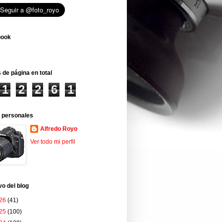
book
 de página en total
1
2
2
6
1
 personales
Alfredo Royo
Ver todo mi perfil
vo del blog
26
(41)
25
(100)