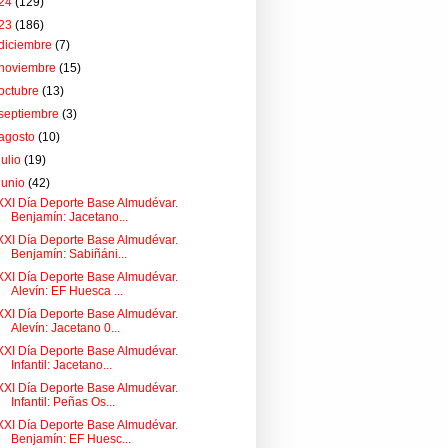
24
(129)
23
(186)
diciembre
(7)
noviembre
(15)
octubre
(13)
septiembre
(3)
agosto
(10)
julio
(19)
junio
(42)
XXI Día Deporte Base Almudévar.
Benjamín: Jacetano...
XXI Día Deporte Base Almudévar.
Benjamín: Sabiñáni...
XXI Día Deporte Base Almudévar.
Alevín: EF Huesca ...
XXI Día Deporte Base Almudévar.
Alevín: Jacetano 0...
XXI Día Deporte Base Almudévar.
Infantil: Jacetano...
XXI Día Deporte Base Almudévar.
Infantil: Peñas Os...
XXI Día Deporte Base Almudévar.
Benjamín: EF Huesc...