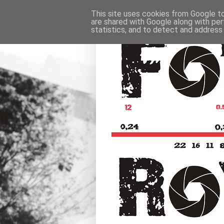
This site uses cookies from Google to 
are shared with Google along with per
statistics, and to detect and address