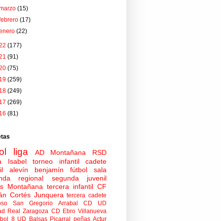
marzo
(15)
febrero
(17)
enero
(22)
22
(177)
21
(91)
20
(75)
19
(259)
18
(249)
17
(269)
16
(81)
etas
ol
liga
AD Montañana
RSD
a Isabel
torneo
infantil
cadete
il
alevín
benjamín
fútbol sala
nda regional
segunda juvenil
tas Montañana
tercera infantil
CF
án Cortés Junquera
tercera cadete
oso
San Gregorio Arrabal CD
UD
ad
Real Zaragoza
CD Ebro
Villanueva
tbol 8
UD Balsas Picarral
peñas
Actur