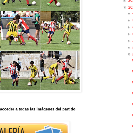
►
20
▼
20
►
►
►
►
►
►
▼
acceder a todas las imágenes del partido