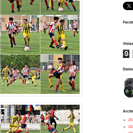
Face
Vistas
9
Datos
Archi
►
20
►
20