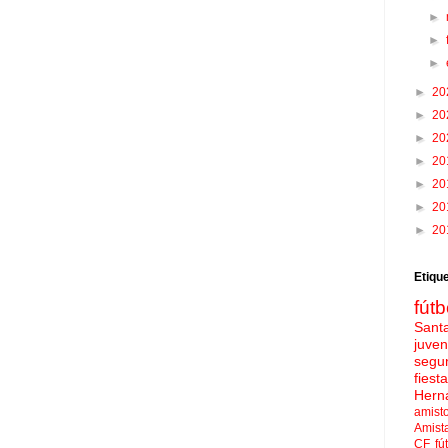
►
►
►
►
20
►
20
►
20
►
20
►
20
►
20
►
20
Etiqu
fútb
Sant
juven
segu
fies
Hern
amist
Amist
CF
fú