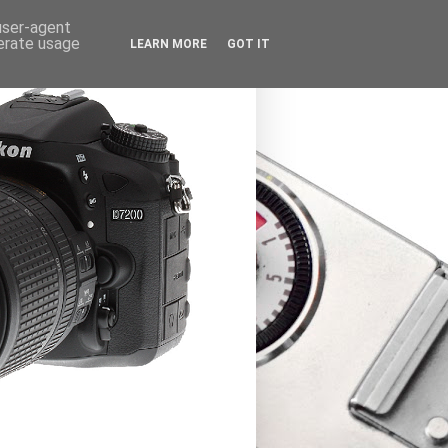
 user-agent
nerate usage
LEARN MORE
GOT IT