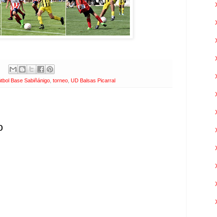
tbol Base Sabiñánigo
,
torneo
,
UD Balsas Picarral
o