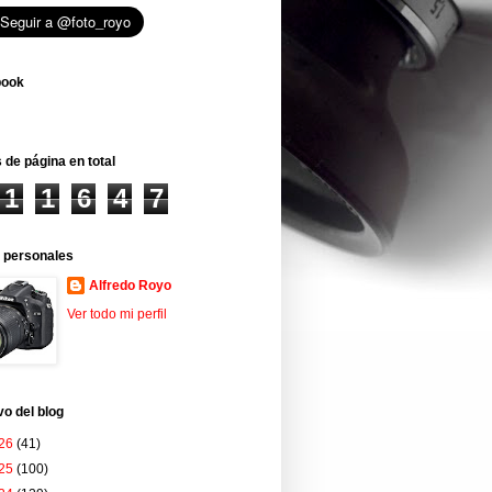
book
 de página en total
1
1
6
4
7
 personales
Alfredo Royo
Ver todo mi perfil
vo del blog
26
(41)
25
(100)