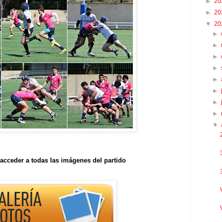
►
20
►
20
▼
20
►
►
►
►
►
►
►
►
▼
acceder a todas las imágenes del partido