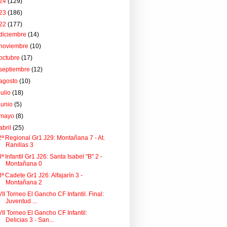
24
(129)
23
(186)
22
(177)
diciembre
(14)
noviembre
(10)
octubre
(17)
septiembre
(12)
agosto
(10)
julio
(18)
junio
(5)
mayo
(8)
abril
(25)
2ª Regional Gr1 J29: Montañana 7 - At.
Ranillas 3
3ª Infantil Gr1 J26: Santa Isabel "B" 2 -
Montañana 0
3ª Cadete Gr1 J26: Alfajarín 3 -
Montañana 2
VII Torneo El Gancho CF Infantil. Final:
Juventud ...
VII Torneo El Gancho CF Infantil:
Delicias 3 - San...