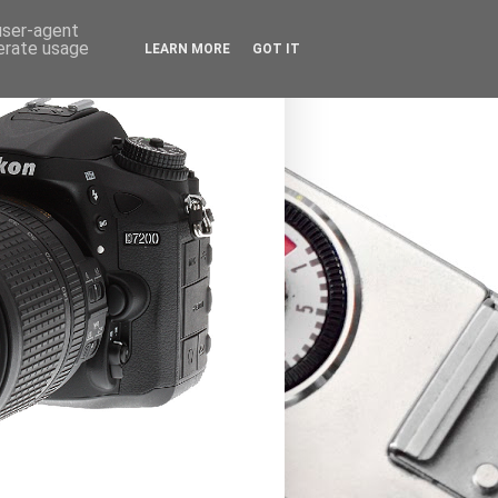
 user-agent
nerate usage
LEARN MORE
GOT IT