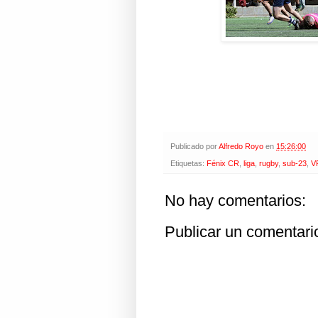
Publicado por
Alfredo Royo
en
15:26:00
Etiquetas:
Fénix CR
,
liga
,
rugby
,
sub-23
,
V
No hay comentarios:
Publicar un comentari