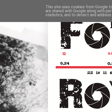
This site uses cookies from Google to 
are shared with Google along with per
statistics, and to detect and address