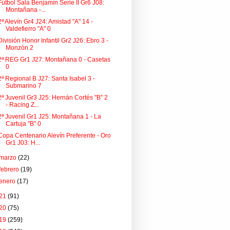
Fútbol Sala Benjamín Serie II Gr6 J08:
Montañana -...
2ª Alevín Gr4 J24: Amistad "A" 14 -
Valdefierro "A" 0
División Honor Infantil Gr2 J26: Ebro 3 -
Monzón 2
2ª REG Gr1 J27: Montañana 0 - Casetas
0
2ª Regional B J27: Santa Isabel 3 -
Submarino 7
2ª Juvenil Gr3 J25: Hernán Cortés "B" 2
- Racing Z...
2ª Juvenil Gr1 J25: Montañana 1 - La
Cartuja "B" 0
Copa Centenario Alevín Preferente - Oro
Gr1 J03: H...
marzo
(22)
febrero
(19)
enero
(17)
21
(91)
20
(75)
19
(259)