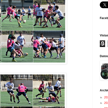
Face
Vistas
9
Datos
Archi
►
20
►
20