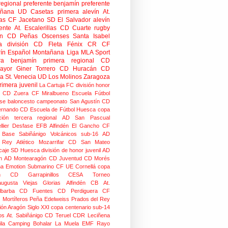
regional preferente
benjamín preferente
añana
UD Casetas
primera alevín
At.
as
CF Jacetano
SD El Salvador
alevín
ente
At. Escalerillas
CD Cuarte
rugby
n
CD Peñas Oscenses
Santa Isabel
a división
CD Fleta
Fénix CR
CF
rín
Español Montañana
Liga MLA Sport
ra benjamín
primera regional
CD
mayor
Giner Torrero
CD Huracán
CD
ra
St. Venecia
UD Los Molinos
Zaragoza
rimera juvenil
La Cartuja FC
división honor
CD Zuera
CF Miralbueno
Escuela Fútbol
se
baloncesto
campeonato
San Agustín CD
ernando CD
Escuela de Fútbol Huesca
copa
ción
tercera regional
AD San Pascual
lier
Desfase
EFB Alfindén
El Gancho CF
 Base Sabiñánigo
Volcánicos
sub-16
AD
o Rey
Atlético Mozarrifar
CD San Mateo
caje
SD Huesca
división de honor juvenil
AD
n
AD Montearagón
CD Juventud
CD Morés
na
Emotion
Submarino CF
UE Cornellá
copa
n
CD Garrapinillos
CESA
Torneo
augusta
Viejas Glorias
Alfindén CB
At.
lbarba
CD Fuentes
CD Perdiguera
CF
z
Mortíferos
Peña Edelweiss
Prados del Rey
ión Aragón
Siglo XXI
copa centenario
sub-14
os
At. Sabiñánigo
CD Teruel
CDR Leciñena
la
Camping Bohalar
La Muela EMF
Rayo