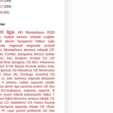
18
(249)
17
(269)
16
(81)
etas
ol
liga
AD Montañana
RSD
a Isabel
torneo
infantil
cadete
il
alevín
benjamín
fútbol sala
nda regional
segunda juvenil
tas Montañana
tercera infantil
CF
án Cortés Junquera
tercera cadete
oso
San Gregorio Arrabal CD
UD
ad
Real Zaragoza
CD Ebro
Villanueva
tbol 8
UD Balsas Picarral
peñas
Actur
Iglesias
AD Almudévar
UD Montecarlo
 Olivar
Sto. Domingo Juventud
CD
 La Jota Vadorrey
segunda benjamín
n 8
primera cadete
segunda cadete
da alevín
liga nacional juvenil
UD San
St.Casablanca
segunda regional B
ón honor infantil
prebenjamín
fútbol 7
aos
fútbol femenino
primera infantil
CD
as
CD Valdefierro
CN Helios
Racing
Zaragoza
segunda infantil
CD Oliver
o FC
copa
juvenil preferente
AD San