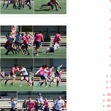
►
►
►
►
20
►
20
►
20