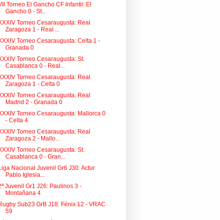
VII Torneo El Gancho CF Infantil: El
Gancho 0 - St...
XXXIV Torneo Cesaraugusta: Real
Zaragoza 1 - Real ...
XXXIV Torneo Cesaraugusta: Celta 1 -
Granada 0
XXXIV Torneo Cesaraugusta: St.
Casablanca 0 - Real...
XXXIV Torneo Cesaraugusta: Real
Zaragoza 1 - Celta 0
XXXIV Torneo Cesaraugusta: Real
Madrid 2 - Granada 0
XXXIV Torneo Cesaraugusta: Mallorca 0
- Celta 4
XXXIV Torneo Cesaraugusta: Real
Zaragoza 2 - Mallo...
XXXIV Torneo Cesaraugusta: St.
Casablanca 0 - Gran...
Liga Nacional Juvenil Gr6 J30: Actur
Pablo Iglesia...
2ª Juvenil Gr1 J26: Paulinos 3 -
Montañana 4
Rugby Sub23 GrB J18: Fénix 12 - VRAC
59