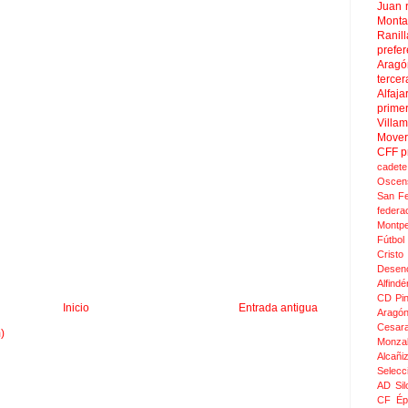
Juan
Mont
Ranill
prefer
Aragó
tercer
Alfaja
prime
Villa
Move
CFF
p
cadete
Oscen
San F
federa
Montpel
Fútbol
Crist
Desen
Alfindé
CD Pi
Inicio
Entrada antigua
Aragó
Cesar
)
Monza
Alcañi
Selecc
AD Sil
CF Épi