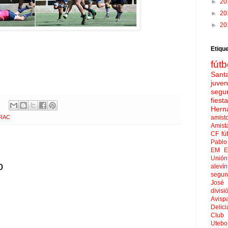
►
20
►
20
►
20
Etiqu
fútb
Sant
juven
segu
fies
Hern
RAC
amist
Amist
CF
fú
Pablo 
EM El
Unión
o
aleví
segun
José
divisi
Avisp
Delici
Club 
Uteb