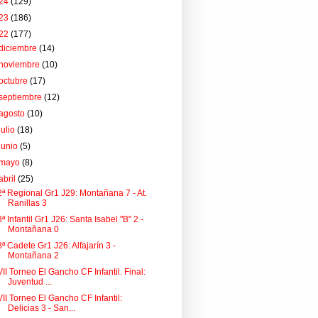
24
(129)
23
(186)
22
(177)
diciembre
(14)
noviembre
(10)
octubre
(17)
septiembre
(12)
agosto
(10)
julio
(18)
junio
(5)
mayo
(8)
abril
(25)
2ª Regional Gr1 J29: Montañana 7 - At.
Ranillas 3
3ª Infantil Gr1 J26: Santa Isabel "B" 2 -
Montañana 0
3ª Cadete Gr1 J26: Alfajarín 3 -
Montañana 2
VII Torneo El Gancho CF Infantil. Final:
Juventud ...
VII Torneo El Gancho CF Infantil:
Delicias 3 - San...