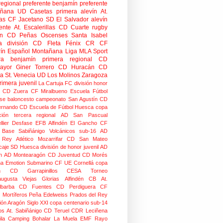
regional preferente
benjamín preferente
añana
UD Casetas
primera alevín
At.
as
CF Jacetano
SD El Salvador
alevín
ente
At. Escalerillas
CD Cuarte
rugby
n
CD Peñas Oscenses
Santa Isabel
a división
CD Fleta
Fénix CR
CF
rín
Español Montañana
Liga MLA Sport
ra benjamín
primera regional
CD
mayor
Giner Torrero
CD Huracán
CD
ra
St. Venecia
UD Los Molinos
Zaragoza
rimera juvenil
La Cartuja FC
división honor
CD Zuera
CF Miralbueno
Escuela Fútbol
se
baloncesto
campeonato
San Agustín CD
ernando CD
Escuela de Fútbol Huesca
copa
ción
tercera regional
AD San Pascual
lier
Desfase
EFB Alfindén
El Gancho CF
 Base Sabiñánigo
Volcánicos
sub-16
AD
o Rey
Atlético Mozarrifar
CD San Mateo
caje
SD Huesca
división de honor juvenil
AD
n
AD Montearagón
CD Juventud
CD Morés
na
Emotion
Submarino CF
UE Cornellá
copa
n
CD Garrapinillos
CESA
Torneo
augusta
Viejas Glorias
Alfindén CB
At.
lbarba
CD Fuentes
CD Perdiguera
CF
z
Mortíferos
Peña Edelweiss
Prados del Rey
ión Aragón
Siglo XXI
copa centenario
sub-14
os
At. Sabiñánigo
CD Teruel
CDR Leciñena
la
Camping Bohalar
La Muela EMF
Rayo