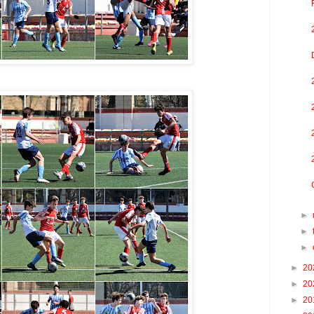
►
►
►
►
20
►
20
►
20