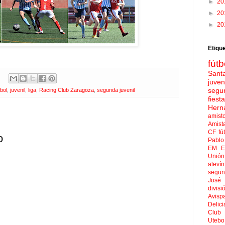
►
20
►
20
►
20
Etiqu
fútb
Sant
juven
segu
tbol
,
juvenil
,
liga
,
Racing Club Zaragoza
,
segunda juvenil
fies
Hern
amist
Amist
CF
fú
o
Pablo 
EM El
Unión
aleví
segun
José
divisi
Avisp
Delici
Club 
Uteb