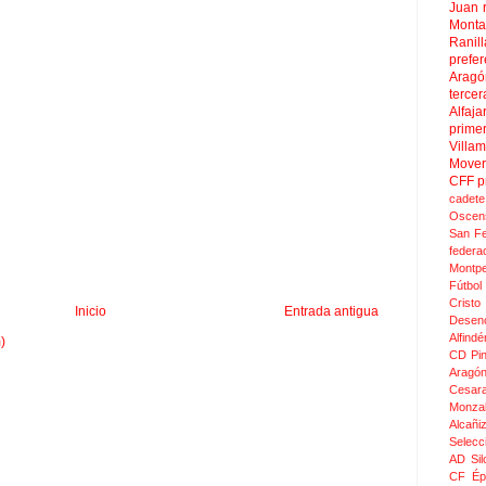
Juan
Mont
Ranill
prefer
Aragó
tercer
Alfaja
prime
Villa
Move
CFF
p
cadete
Oscen
San F
federa
Montpel
Fútbol
Crist
Inicio
Entrada antigua
Desen
Alfindé
)
CD Pi
Aragó
Cesar
Monza
Alcañi
Selecc
AD Sil
CF Épi