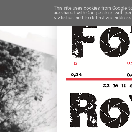
This site uses cookies from Google to 
are shared with Google along with per
statistics, and to detect and address