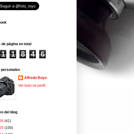
book
 de página en total
1
1
8
4
6
 personales
Alfredo Royo
Ver todo mi perfil
vo del blog
26
(41)
25
(100)