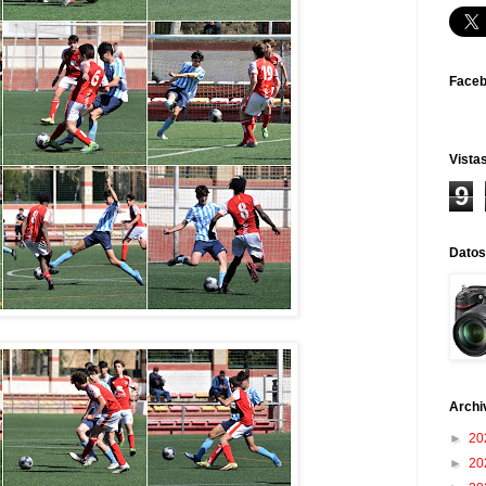
Face
Vistas
9
Datos
Archi
►
20
►
20