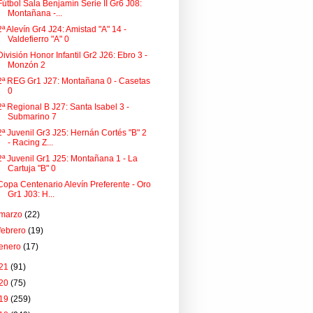
Fútbol Sala Benjamín Serie II Gr6 J08:
Montañana -...
2ª Alevín Gr4 J24: Amistad "A" 14 -
Valdefierro "A" 0
División Honor Infantil Gr2 J26: Ebro 3 -
Monzón 2
2ª REG Gr1 J27: Montañana 0 - Casetas
0
2ª Regional B J27: Santa Isabel 3 -
Submarino 7
2ª Juvenil Gr3 J25: Hernán Cortés "B" 2
- Racing Z...
2ª Juvenil Gr1 J25: Montañana 1 - La
Cartuja "B" 0
Copa Centenario Alevín Preferente - Oro
Gr1 J03: H...
marzo
(22)
febrero
(19)
enero
(17)
21
(91)
20
(75)
19
(259)