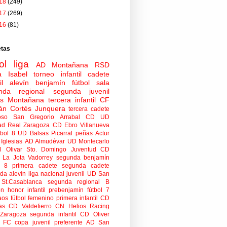
18
(249)
17
(269)
16
(81)
etas
ol
liga
AD Montañana
RSD
a Isabel
torneo
infantil
cadete
il
alevín
benjamín
fútbol sala
nda regional
segunda juvenil
tas Montañana
tercera infantil
CF
án Cortés Junquera
tercera cadete
oso
San Gregorio Arrabal CD
UD
ad
Real Zaragoza
CD Ebro
Villanueva
tbol 8
UD Balsas Picarral
peñas
Actur
Iglesias
AD Almudévar
UD Montecarlo
 Olivar
Sto. Domingo Juventud
CD
 La Jota Vadorrey
segunda benjamín
n 8
primera cadete
segunda cadete
da alevín
liga nacional juvenil
UD San
St.Casablanca
segunda regional B
ón honor infantil
prebenjamín
fútbol 7
aos
fútbol femenino
primera infantil
CD
as
CD Valdefierro
CN Helios
Racing
Zaragoza
segunda infantil
CD Oliver
o FC
copa
juvenil preferente
AD San