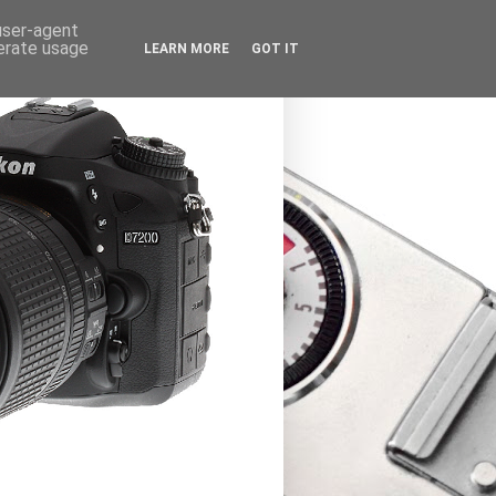
 user-agent
nerate usage
LEARN MORE
GOT IT