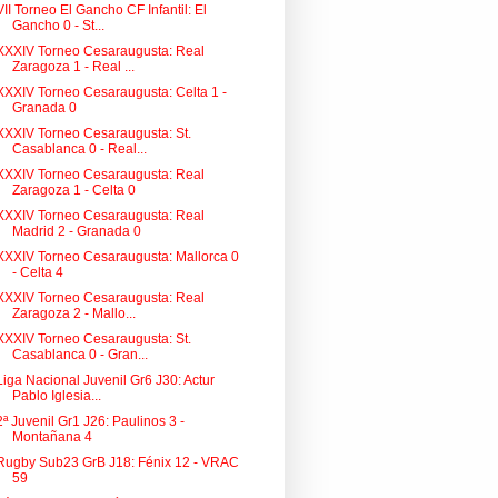
VII Torneo El Gancho CF Infantil: El
Gancho 0 - St...
XXXIV Torneo Cesaraugusta: Real
Zaragoza 1 - Real ...
XXXIV Torneo Cesaraugusta: Celta 1 -
Granada 0
XXXIV Torneo Cesaraugusta: St.
Casablanca 0 - Real...
XXXIV Torneo Cesaraugusta: Real
Zaragoza 1 - Celta 0
XXXIV Torneo Cesaraugusta: Real
Madrid 2 - Granada 0
XXXIV Torneo Cesaraugusta: Mallorca 0
- Celta 4
XXXIV Torneo Cesaraugusta: Real
Zaragoza 2 - Mallo...
XXXIV Torneo Cesaraugusta: St.
Casablanca 0 - Gran...
Liga Nacional Juvenil Gr6 J30: Actur
Pablo Iglesia...
2ª Juvenil Gr1 J26: Paulinos 3 -
Montañana 4
Rugby Sub23 GrB J18: Fénix 12 - VRAC
59