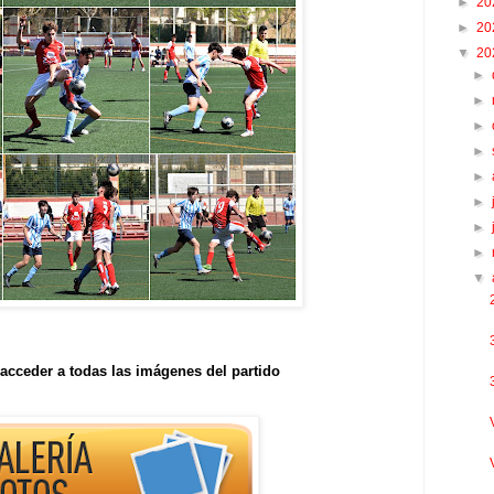
►
20
►
20
▼
20
►
►
►
►
►
►
►
►
▼
acceder a todas las imágenes del partido