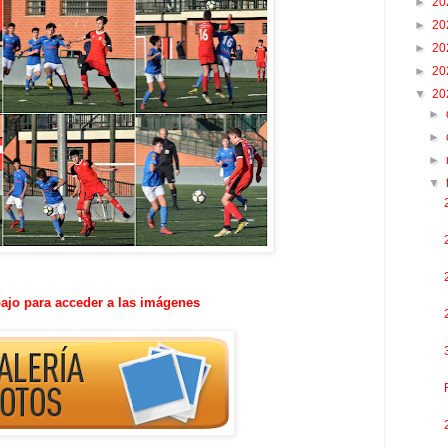
►
20
►
20
►
20
►
20
▼
20
►
►
►
▼
ajo para acceder a las imágenes