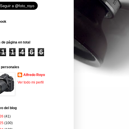
book
 de página en total
1
1
4
6
6
 personales
Alfredo Royo
Ver todo mi perfil
vo del blog
26
(41)
25
(100)