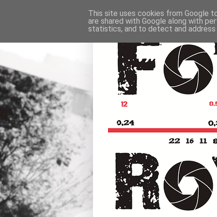
This site uses cookies from Google to 
are shared with Google along with per
statistics, and to detect and address