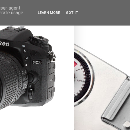
 user-agent
nerate usage
LEARN MORE
GOT IT