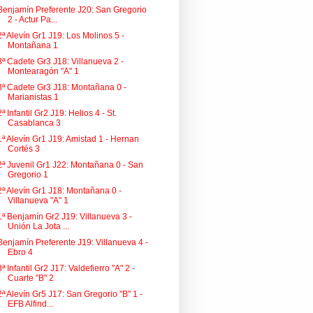
Benjamín Preferente J20: San Gregorio
2 - Actur Pa...
2ª Alevín Gr1 J19: Los Molinos 5 -
Montañana 1
3ª Cadete Gr3 J18: Villanueva 2 -
Montearagón "A" 1
3ª Cadete Gr3 J18: Montañana 0 -
Marianistas 1
2ª Infantil Gr2 J19: Helios 4 - St.
Casablanca 3
1ª Alevín Gr1 J19: Amistad 1 - Hernan
Cortés 3
2ª Juvenil Gr1 J22: Montañana 0 - San
Gregorio 1
2ª Alevín Gr1 J18: Montañana 0 -
Villanueva "A" 1
1ª Benjamín Gr2 J19: Villanueva 3 -
Unión La Jota ...
Benjamín Preferente J19: Villanueva 4 -
Ebro 4
3ª Infantil Gr2 J17: Valdefierro "A" 2 -
Cuarte "B" 2
2ª Alevín Gr5 J17: San Gregorio "B" 1 -
EFB Alfind...