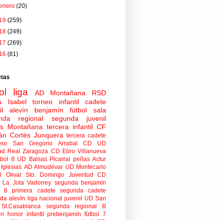
enero
(20)
19
(259)
18
(249)
17
(269)
16
(81)
etas
ol
liga
AD Montañana
RSD
a Isabel
torneo
infantil
cadete
il
alevín
benjamín
fútbol sala
nda regional
segunda juvenil
tas Montañana
tercera infantil
CF
án Cortés Junquera
tercera cadete
oso
San Gregorio Arrabal CD
UD
ad
Real Zaragoza
CD Ebro
Villanueva
tbol 8
UD Balsas Picarral
peñas
Actur
Iglesias
AD Almudévar
UD Montecarlo
 Olivar
Sto. Domingo Juventud
CD
 La Jota Vadorrey
segunda benjamín
n 8
primera cadete
segunda cadete
da alevín
liga nacional juvenil
UD San
St.Casablanca
segunda regional B
ón honor infantil
prebenjamín
fútbol 7