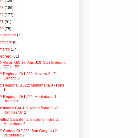
24
(129)
23
(186)
22
(177)
21
(91)
20
(75)
diciembre
(1)
octubre
(6)
marzo
(17)
febrero
(31)
2ª Alevín Gr6 1er Año J19: San Gregorio
"C" 4 - EF...
2ª Regional Gr1 J22: Movera 2 - El
Gancho 0
2ª Regional B J22: Montañana 0 - Fleta
1
2ª Regional Gr1 J22: Montañana 1 -
Huracán 1
3ª Infantil Gr4 J19: Montañana 2 - At.
Ranillas "A" 2
Fútbol Sala Benjamín Serie II Gr8 J6:
Montañana 5 ...
2ª Cadete Gr2 J20: San Gregorio 2 -
Valdefierro 2