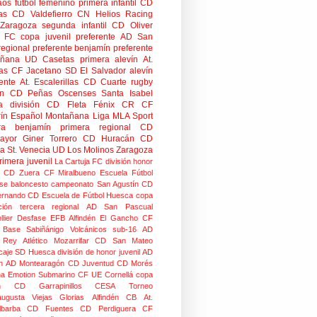
aos
fútbol femenino
primera infantil
CD
as
CD Valdefierro
CN Helios
Racing
Zaragoza
segunda infantil
CD Oliver
o FC
copa
juvenil preferente
AD San
regional preferente
benjamín preferente
añana
UD Casetas
primera alevín
At.
as
CF Jacetano
SD El Salvador
alevín
ente
At. Escalerillas
CD Cuarte
rugby
n
CD Peñas Oscenses
Santa Isabel
a división
CD Fleta
Fénix CR
CF
rín
Español Montañana
Liga MLA Sport
ra benjamín
primera regional
CD
mayor
Giner Torrero
CD Huracán
CD
ra
St. Venecia
UD Los Molinos
Zaragoza
rimera juvenil
La Cartuja FC
división honor
CD Zuera
CF Miralbueno
Escuela Fútbol
se
baloncesto
campeonato
San Agustín CD
ernando CD
Escuela de Fútbol Huesca
copa
ción
tercera regional
AD San Pascual
lier
Desfase
EFB Alfindén
El Gancho CF
 Base Sabiñánigo
Volcánicos
sub-16
AD
o Rey
Atlético Mozarrifar
CD San Mateo
caje
SD Huesca
división de honor juvenil
AD
n
AD Montearagón
CD Juventud
CD Morés
na
Emotion
Submarino CF
UE Cornellá
copa
n
CD Garrapinillos
CESA
Torneo
augusta
Viejas Glorias
Alfindén CB
At.
lbarba
CD Fuentes
CD Perdiguera
CF