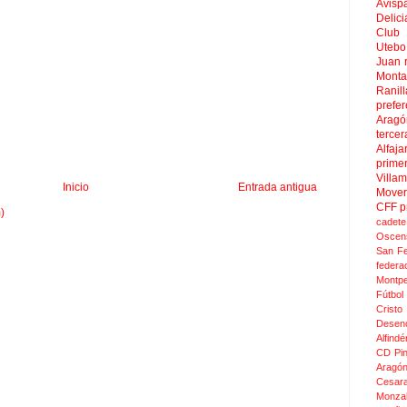
Avisp
Delici
Club 
Uteb
Juan
Mont
Ranill
prefer
Aragó
tercer
Alfaja
prime
Villa
Inicio
Entrada antigua
Move
CFF
p
)
cadete
Oscen
San F
federa
Montpel
Fútbol
Crist
Desen
Alfindé
CD Pi
Aragó
Cesar
Monza