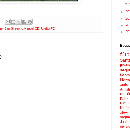
►
►
20
►
20
►
20
te
,
San Gregorio Arrabal CD
,
Utebo FC
►
20
Etiqu
fútb
o
Sant
juven
segu
fies
Hern
amist
Amist
CF
fú
Pablo 
EM El
Unión
aleví
segun
José
divisi