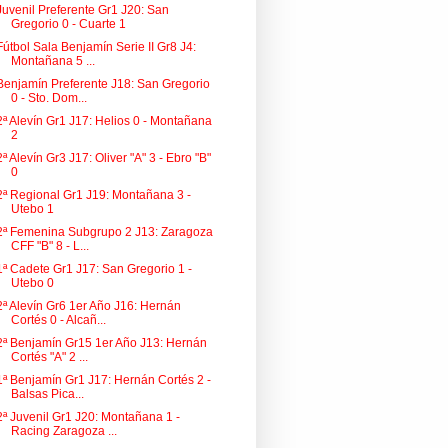
Juvenil Preferente Gr1 J20: San
Gregorio 0 - Cuarte 1
Fútbol Sala Benjamín Serie II Gr8 J4:
Montañana 5 ...
Benjamín Preferente J18: San Gregorio
0 - Sto. Dom...
2ª Alevín Gr1 J17: Helios 0 - Montañana
2
2ª Alevín Gr3 J17: Oliver "A" 3 - Ebro "B"
0
2ª Regional Gr1 J19: Montañana 3 -
Utebo 1
2ª Femenina Subgrupo 2 J13: Zaragoza
CFF "B" 8 - L...
1ª Cadete Gr1 J17: San Gregorio 1 -
Utebo 0
2ª Alevín Gr6 1er Año J16: Hernán
Cortés 0 - Alcañ...
2ª Benjamín Gr15 1er Año J13: Hernán
Cortés "A" 2 ...
1ª Benjamín Gr1 J17: Hernán Cortés 2 -
Balsas Pica...
2ª Juvenil Gr1 J20: Montañana 1 -
Racing Zaragoza ...