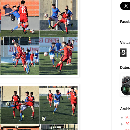
Face
Vistas
9
Datos
Archi
►
20
►
20