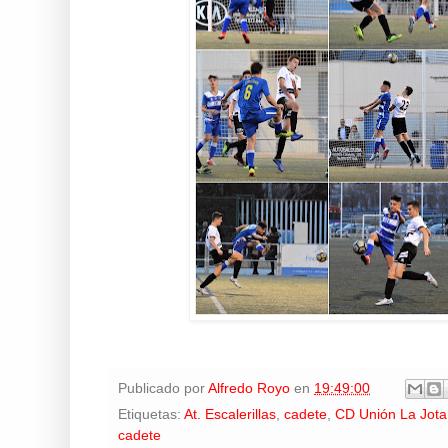
Publicado por
Alfredo Royo
en
19:49:00
Etiquetas:
At. Escalerillas
,
cadete
,
CD Unión La Jota
cadete