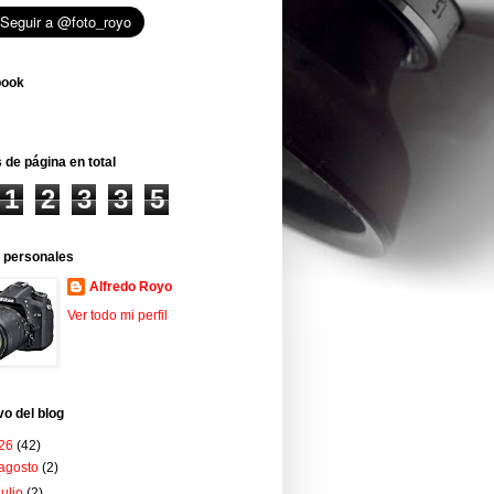
book
 de página en total
1
2
3
3
5
 personales
Alfredo Royo
Ver todo mi perfil
vo del blog
26
(42)
agosto
(2)
julio
(2)