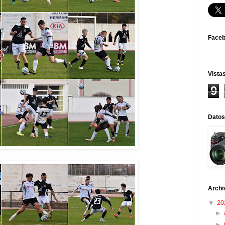
Face
Vistas
9
Datos
Archi
▼
20
►
►