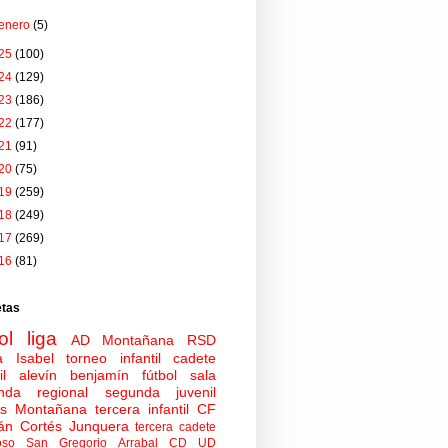
enero
(5)
25
(100)
24
(129)
23
(186)
22
(177)
21
(91)
20
(75)
19
(259)
18
(249)
17
(269)
16
(81)
etas
ol
liga
AD Montañana
RSD
a Isabel
torneo
infantil
cadete
il
alevín
benjamín
fútbol sala
nda regional
segunda juvenil
tas Montañana
tercera infantil
CF
án Cortés Junquera
tercera cadete
oso
San Gregorio Arrabal CD
UD