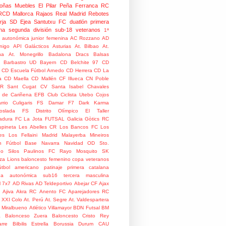
oñas
Muebles El Pilar
Peña Ferranca
RC
RCD Mallorca
Rajaos
Real Madrid
Rebotes
rja
SD Ejea
Santutxu FC
duatlón
primera
na
segunda división
sub-18
veteranos
1ª
n autonómica junior femenina
AC Rozzano
AD
nigo
API Galácticos
Asturias
At. Bilbao
At.
na
At. Monegrillo
Badalona Dracs
Balsas
Barbastro UD
Bayern
CD Belchite 97
CD
CD Escuela Fútbol Arnedo
CD Herrera
CD La
a
CD Maella
CD Mallén
CF Illueca
CN Poble
R Sant Cugat
CV Santa Isabel
Chavales
 de Cariñena EFB
Club Ciclista Utebo
Cojos
rrio
Culigaris FS
Damar F7
Dark Karma
coslada FS
Distrito Olímpico
El Taller
adura
FC La Jota
FUTSAL
Galicia
Gòtics RC
pineta
Les Abelles CR
Los Bancos FC
Los
es
Los Fellaini
Madrid
Malayerba
Mineiros
n Fútbol Base
Navarra
Navidad
OD Sto.
o Silos
Paulinos FC
Rayo Mosquito
SK
za Lions
baloncesto femenino
copa veteranos
útbol americano
patinaje
primera catalana
da autonómica
sub16
tercera masculina
l
7x7
AD Rivas
AD Teldeportivo
Abejar CF
Ajax
Ajiva
Akra RC
Anento FC
Aparejadores RC
 XXI Colo
At. Perú
At. Segre
At. Valdespartera
o Miralbueno
Atlético Villamayor
BDN Futsal
BM
a
Balonceso Zuera
Baloncesto Cristo Rey
rre
Bilbilis Estrella
Borussia Durum
CAU