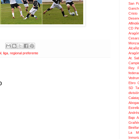
San Pa
Ganch
Crist
Desen
Alfindé
CD Pi
Aragó
Cesar
Monza
Alcañi
Aragó
l
,
liga
,
regional preferente
At. Sa
Campin
Rey F
federa
Vedru
o
Ebro 
SD Ta
divis
Calata
Aboga
Estrel
Andrés
Bajo 
Grañé
Binéfar
La Mu
Inmor