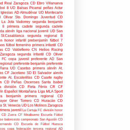
ad
Real Zaragoza
CD Ebro
Villanueva
tbol 8
UD Balsas Picarral
peñas
Actur
Iglesias
AD Almudévar
UD Montecarlo
 Olivar
Sto. Domingo Juventud
CD
 La Jota Vadorrey
segunda benjamín
n 8
primera cadete
segunda cadete
da alevín
liga nacional juvenil
UD San
St.Casablanca
segunda regional B
ón honor infantil
prebenjamín
fútbol 7
aos
fútbol femenino
primera infantil
CD
as
CD Valdefierro
CN Helios
Racing
Zaragoza
segunda infantil
CD Oliver
o FC
copa
juvenil preferente
AD San
regional preferente
benjamín preferente
añana
UD Casetas
primera alevín
At.
as
CF Jacetano
SD El Salvador
alevín
ente
At. Escalerillas
CD Cuarte
rugby
n
CD Peñas Oscenses
Santa Isabel
a división
CD Fleta
Fénix CR
CF
rín
Español Montañana
Liga MLA Sport
ra benjamín
primera regional
CD
mayor
Giner Torrero
CD Huracán
CD
ra
St. Venecia
UD Los Molinos
Zaragoza
rimera juvenil
La Cartuja FC
división honor
CD Zuera
CF Miralbueno
Escuela Fútbol
se
baloncesto
campeonato
San Agustín CD
ernando CD
Escuela de Fútbol Huesca
icos
copa federación
tercera regional
AD