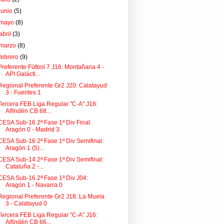
junio
(5)
mayo
(8)
abril
(3)
marzo
(8)
febrero
(9)
Preferente Fútbol 7 J16: Montañana 4 -
API Galácti...
Regional Preferente Gr2 J20: Calatayud
3 - Fuentes 1
Tercera FEB Liga Regular "C-A" J18:
Alfindén CB 68...
CESA Sub-16 2ª Fase 1ª Div Final:
Aragón 0 - Madrid 3
CESA Sub-16 2ª Fase 1ª Div Semifinal:
Aragón 1 (5)...
CESA Sub-14 2ª Fase 1ª Div Semifinal:
Cataluña 2 -...
CESA Sub-16 2ª Fase 1ª Div J04:
Aragón 1 - Navarra 0
Regional Preferente Gr2 J18: La Muela
3 - Calatayud 0
Tercera FEB Liga Regular "C-A" J16:
Alfindén CB 66...