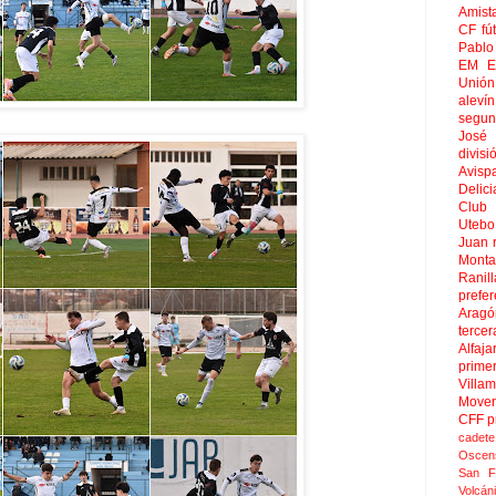
Amist
CF
fú
Pablo 
EM El
Unión
aleví
segun
José
divisi
Avisp
Delici
Club 
Uteb
Juan
Mont
Ranill
prefer
Aragó
tercer
Alfaja
prime
Villa
Move
CFF
p
cadete
Oscen
San F
Volcán