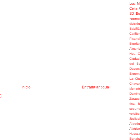
Los M
Celta
SD Bo
femeni
divisió
Sabiñá
Cariñe
Picarral
Binéfar
Almuni
Nou
C
Ciudad
del Ba
Depor
Extrem
La Chu
Chaval
Inicio
Entrada antigua
Monzó
Doming
)
Zarago
final
f
segun
voleibo
Juslibol
Aragón
Atlétic
Huesc
Benaba