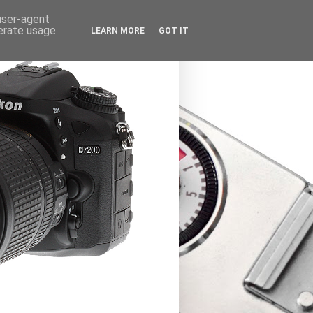
 user-agent
nerate usage
LEARN MORE
GOT IT