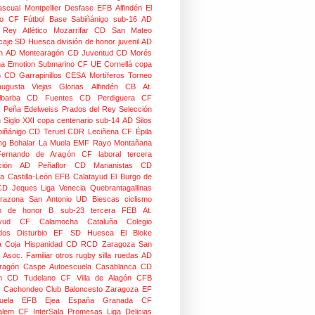
scual Montpellier
Desfase
EFB Alfindén
El
o CF
Fútbol Base Sabiñánigo
sub-16
AD
o Rey
Atlético Mozarrifar
CD San Mateo
caje
SD Huesca
división de honor juvenil
AD
n
AD Montearagón
CD Juventud
CD Morés
na
Emotion
Submarino CF
UE Cornellá
copa
n
CD Garrapinillos
CESA
Mortíferos
Torneo
augusta
Viejas Glorias
Alfindén CB
At.
lbarba
CD Fuentes
CD Perdiguera
CF
z
Peña Edelweiss
Prados del Rey
Selección
n
Siglo XXI
copa centenario
sub-14
AD Silos
biñánigo
CD Teruel
CDR Leciñena
CF Épila
g Bohalar
La Muela EMF
Rayo Montañana
ernando de Aragón CF
laboral
tercera
ción
AD Peñaflor
CD Marianistas
CD
na
Castilla-León
EFB Calatayud
El Burgo de
CD
Jeques
Liga Venecia
Quebrantagallinas
razona
San Antonio
UD Biescas
ciclismo
ión de honor B
sub-23
tercera FEB
At.
yud
CF Calamocha
Cataluña
Colegio
dos
Disturbio
EF SD Huesca
El Bloke
la Coja
Hispanidad CD
RCD Zaragoza
San
 Asoc. Familiar
otros
rugby silla ruedas
AD
Aragón Caspe
Autoescuela Casablanca
CD
n
CD Tudelano
CF Villa de Alagón
CFB
Cachondeo
Club Baloncesto Zaragoza
EF
ela
EFB Ejea
España
Granada CF
talem CF
InterSala Promesas
Liga Delicias