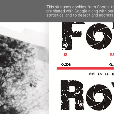
This site uses cookies from Google to 
are shared with Google along with per
statistics, and to detect and address