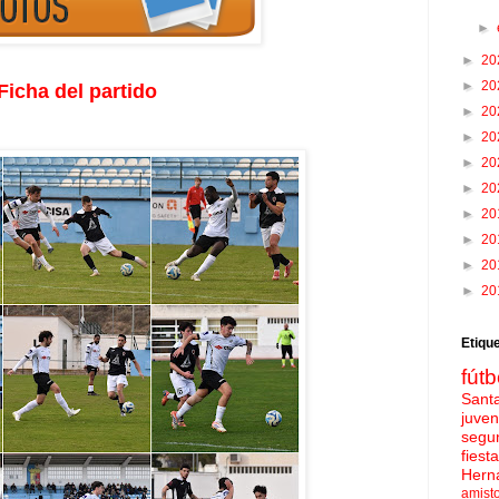
►
►
20
►
20
Ficha del partido
►
20
►
20
►
20
►
20
►
20
►
20
►
20
►
20
Etiqu
fútb
Sant
juven
segu
fies
Hern
amist