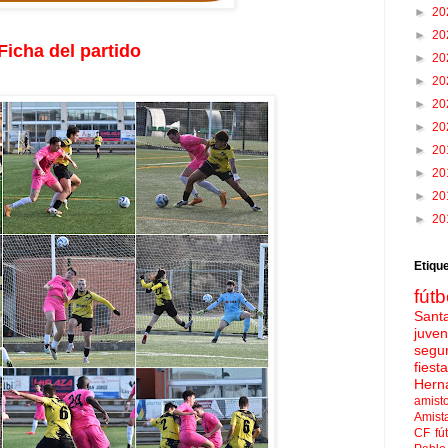
►
20
►
20
Ficha del partido
►
20
►
20
►
20
►
20
►
20
►
20
►
20
►
20
Etiqu
fútb
Sant
juven
segu
fies
Hern
amist
Amist
CF
fú