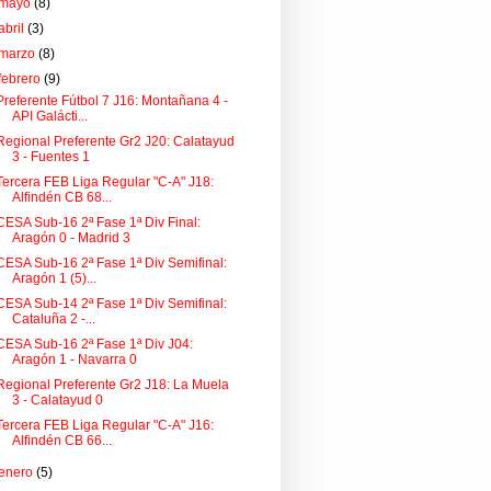
mayo
(8)
abril
(3)
marzo
(8)
febrero
(9)
Preferente Fútbol 7 J16: Montañana 4 -
API Galácti...
Regional Preferente Gr2 J20: Calatayud
3 - Fuentes 1
Tercera FEB Liga Regular "C-A" J18:
Alfindén CB 68...
CESA Sub-16 2ª Fase 1ª Div Final:
Aragón 0 - Madrid 3
CESA Sub-16 2ª Fase 1ª Div Semifinal:
Aragón 1 (5)...
CESA Sub-14 2ª Fase 1ª Div Semifinal:
Cataluña 2 -...
CESA Sub-16 2ª Fase 1ª Div J04:
Aragón 1 - Navarra 0
Regional Preferente Gr2 J18: La Muela
3 - Calatayud 0
Tercera FEB Liga Regular "C-A" J16:
Alfindén CB 66...
enero
(5)