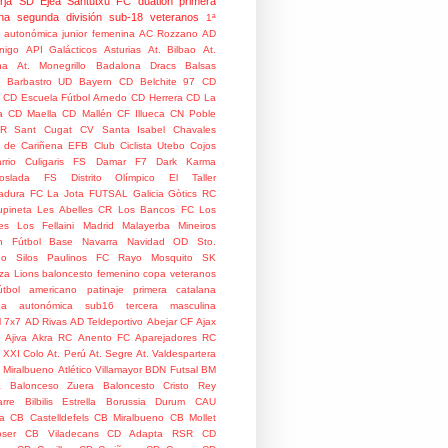
rja
SD Ejea
Santutxu FC
duatlón
primera
na
segunda división
sub-18
veteranos
1ª
n autonómica junior femenina
AC Rozzano
AD
nigo
API Galácticos
Asturias
At. Bilbao
At.
na
At. Monegrillo
Badalona Dracs
Balsas
Barbastro UD
Bayern
CD Belchite 97
CD
CD Escuela Fútbol Arnedo
CD Herrera
CD La
a
CD Maella
CD Mallén
CF Illueca
CN Poble
R Sant Cugat
CV Santa Isabel
Chavales
 de Cariñena EFB
Club Ciclista Utebo
Cojos
rrio
Culigaris FS
Damar F7
Dark Karma
coslada FS
Distrito Olímpico
El Taller
adura
FC La Jota
FUTSAL
Galicia
Gòtics RC
pineta
Les Abelles CR
Los Bancos FC
Los
es
Los Fellaini
Madrid
Malayerba
Mineiros
n Fútbol Base
Navarra
Navidad
OD Sto.
o Silos
Paulinos FC
Rayo Mosquito
SK
za Lions
baloncesto femenino
copa veteranos
útbol americano
patinaje
primera catalana
da autonómica
sub16
tercera masculina
l
7x7
AD Rivas
AD Teldeportivo
Abejar CF
Ajax
Ajiva
Akra RC
Anento FC
Aparejadores RC
 XXI Colo
At. Perú
At. Segre
At. Valdespartera
o Miralbueno
Atlético Villamayor
BDN Futsal
BM
a
Balonceso Zuera
Baloncesto Cristo Rey
rre
Bilbilis Estrella
Borussia Durum
CAU
ia
CB Castelldefels
CB Miralbueno
CB Mollet
ser
CB Viladecans
CD Adapta RSR
CD