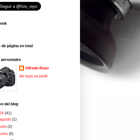
book
 de página en total
 personales
Alfredo Royo
Ver todo mi perfil
vo del blog
26
(41)
agosto
(1)
julio
(2)
junio
(5)