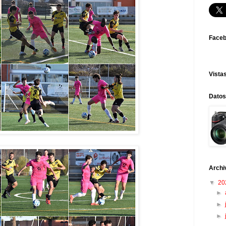
Face
Vistas
Datos
Archi
▼
20
►
►
►