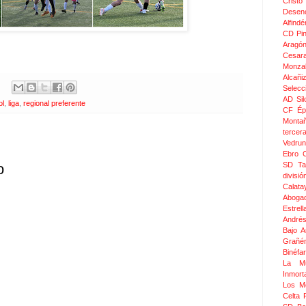
Crist
Desen
Alfindé
CD Pi
Aragó
Cesar
Monza
Alcañi
Selecc
AD Sil
ol
,
liga
,
regional preferente
CF Épi
Monta
tercer
Vedru
Ebro 
o
SD Ta
divis
Calata
Aboga
Estrel
Andrés
Bajo 
Grañé
Binéfar
La Mu
Inmor
Los M
Celta