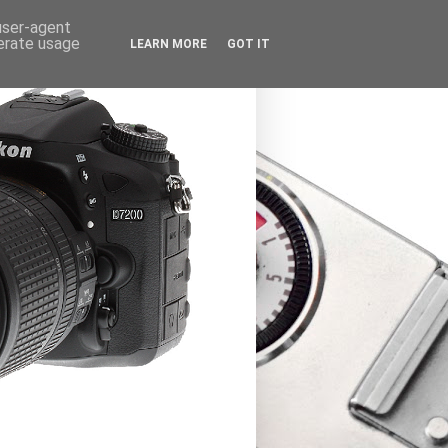
 user-agent
nerate usage
LEARN MORE
GOT IT