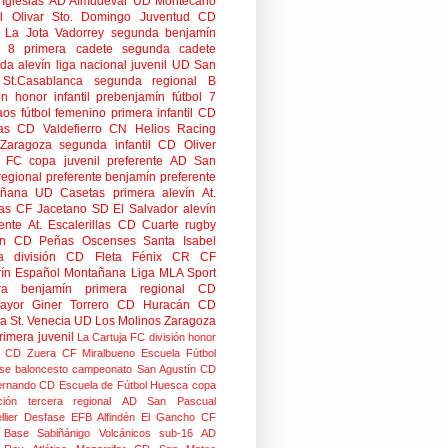
Iglesias
AD Almudévar
UD Montecarlo
 Olivar
Sto. Domingo Juventud
CD
 La Jota Vadorrey
segunda benjamín
n 8
primera cadete
segunda cadete
da alevín
liga nacional juvenil
UD San
St.Casablanca
segunda regional B
ón honor infantil
prebenjamín
fútbol 7
aos
fútbol femenino
primera infantil
CD
as
CD Valdefierro
CN Helios
Racing
Zaragoza
segunda infantil
CD Oliver
o FC
copa
juvenil preferente
AD San
regional preferente
benjamín preferente
añana
UD Casetas
primera alevín
At.
as
CF Jacetano
SD El Salvador
alevín
ente
At. Escalerillas
CD Cuarte
rugby
n
CD Peñas Oscenses
Santa Isabel
a división
CD Fleta
Fénix CR
CF
rín
Español Montañana
Liga MLA Sport
ra benjamín
primera regional
CD
mayor
Giner Torrero
CD Huracán
CD
ra
St. Venecia
UD Los Molinos
Zaragoza
rimera juvenil
La Cartuja FC
división honor
CD Zuera
CF Miralbueno
Escuela Fútbol
se
baloncesto
campeonato
San Agustín CD
ernando CD
Escuela de Fútbol Huesca
copa
ción
tercera regional
AD San Pascual
lier
Desfase
EFB Alfindén
El Gancho CF
 Base Sabiñánigo
Volcánicos
sub-16
AD