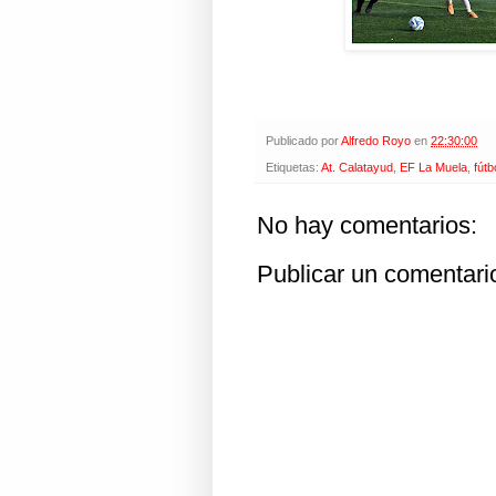
Publicado por
Alfredo Royo
en
22:30:00
Etiquetas:
At. Calatayud
,
EF La Muela
,
fútb
No hay comentarios:
Publicar un comentari