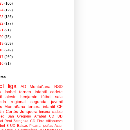
25
(100)
24
(129)
23
(186)
22
(177)
21
(91)
20
(75)
19
(259)
18
(249)
17
(269)
16
(81)
etas
ol
liga
AD Montañana
RSD
a Isabel
torneo
infantil
cadete
il
alevín
benjamín
fútbol sala
nda regional
segunda juvenil
tas Montañana
tercera infantil
CF
án Cortés Junquera
tercera cadete
oso
San Gregorio Arrabal CD
UD
ad
Real Zaragoza
CD Ebro
Villanueva
tbol 8
UD Balsas Picarral
peñas
Actur