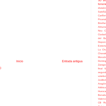
SD Bo
femeni
divisió
Sabiñá
Cariñe
Picarral
Binéfar
Almuni
Nou
C
Ciudad
del Ba
Depor
Extrem
La Chu
Chaval
Monzó
Inicio
Entrada antigua
Doming
Zarago
)
final
f
segun
voleibo
Juslibol
Aragón
Atlétic
Huesc
Benaba
Valenc
CB Ro