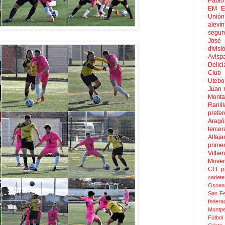
Pablo 
EM El
Unión
aleví
segun
José
divisi
Avisp
Delici
Club 
Uteb
Juan
Mont
Ranill
prefer
Aragó
tercer
Alfaja
prime
Villa
Move
CFF
p
cadete
Oscen
San F
federa
Montpel
Fútbol