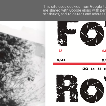
This site uses cookies from Google to 
are shared with Google along with per
statistics, and to detect and address