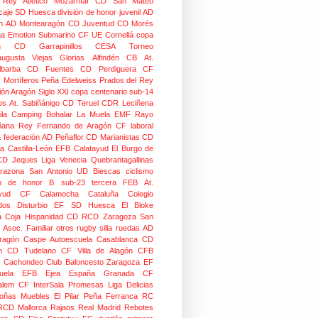
o Rey
Atlético Mozarrifar
CD San Mateo
caje
SD Huesca
división de honor juvenil
AD
n
AD Montearagón
CD Juventud
CD Morés
na
Emotion
Submarino CF
UE Cornellá
copa
n
CD Garrapinillos
CESA
Torneo
augusta
Viejas Glorias
Alfindén CB
At.
lbarba
CD Fuentes
CD Perdiguera
CF
z
Mortíferos
Peña Edelweiss
Prados del Rey
ión Aragón
Siglo XXI
copa centenario
sub-14
os
At. Sabiñánigo
CD Teruel
CDR Leciñena
la
Camping Bohalar
La Muela EMF
Rayo
ñana
Rey Fernando de Aragón CF
laboral
a federación
AD Peñaflor
CD Marianistas
CD
na
Castilla-León
EFB Calatayud
El Burgo de
CD
Jeques
Liga Venecia
Quebrantagallinas
razona
San Antonio
UD Biescas
ciclismo
ión de honor B
sub-23
tercera FEB
At.
yud
CF Calamocha
Cataluña
Colegio
dos
Disturbio
EF SD Huesca
El Bloke
la Coja
Hispanidad CD
RCD Zaragoza
San
 Asoc. Familiar
otros
rugby silla ruedas
AD
Aragón Caspe
Autoescuela Casablanca
CD
n
CD Tudelano
CF Villa de Alagón
CFB
Cachondeo
Club Baloncesto Zaragoza
EF
ela
EFB Ejea
España
Granada CF
talem CF
InterSala Promesas
Liga Delicias
oñas
Muebles El Pilar
Peña Ferranca
RC
RCD Mallorca
Rajaos
Real Madrid
Rebotes