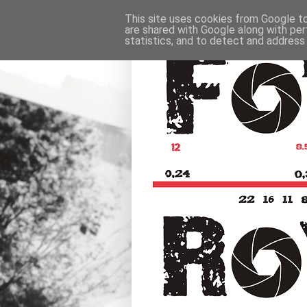
This site uses cookies from Google to 
are shared with Google along with per
statistics, and to detect and address