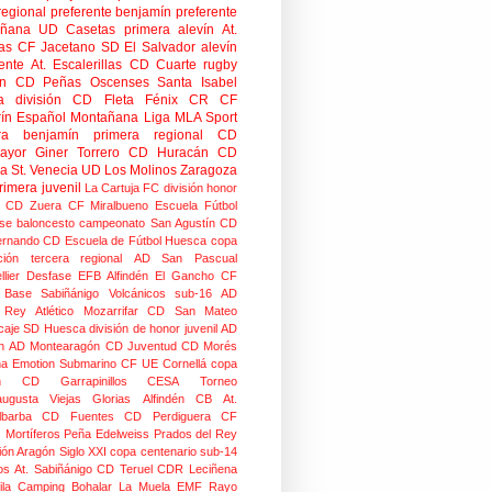
regional preferente
benjamín preferente
añana
UD Casetas
primera alevín
At.
as
CF Jacetano
SD El Salvador
alevín
ente
At. Escalerillas
CD Cuarte
rugby
n
CD Peñas Oscenses
Santa Isabel
a división
CD Fleta
Fénix CR
CF
rín
Español Montañana
Liga MLA Sport
ra benjamín
primera regional
CD
mayor
Giner Torrero
CD Huracán
CD
ra
St. Venecia
UD Los Molinos
Zaragoza
rimera juvenil
La Cartuja FC
división honor
CD Zuera
CF Miralbueno
Escuela Fútbol
se
baloncesto
campeonato
San Agustín CD
ernando CD
Escuela de Fútbol Huesca
copa
ción
tercera regional
AD San Pascual
lier
Desfase
EFB Alfindén
El Gancho CF
 Base Sabiñánigo
Volcánicos
sub-16
AD
o Rey
Atlético Mozarrifar
CD San Mateo
caje
SD Huesca
división de honor juvenil
AD
n
AD Montearagón
CD Juventud
CD Morés
na
Emotion
Submarino CF
UE Cornellá
copa
n
CD Garrapinillos
CESA
Torneo
augusta
Viejas Glorias
Alfindén CB
At.
lbarba
CD Fuentes
CD Perdiguera
CF
z
Mortíferos
Peña Edelweiss
Prados del Rey
ión Aragón
Siglo XXI
copa centenario
sub-14
os
At. Sabiñánigo
CD Teruel
CDR Leciñena
la
Camping Bohalar
La Muela EMF
Rayo