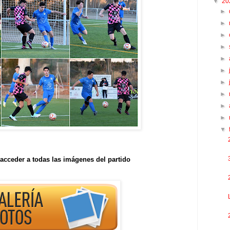
▼
20
►
►
►
►
►
►
►
►
►
►
▼
acceder a todas las imágenes del partido