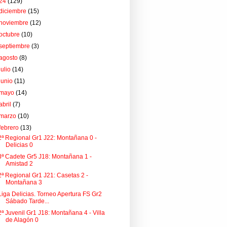
24
(129)
diciembre
(15)
noviembre
(12)
octubre
(10)
septiembre
(3)
agosto
(8)
julio
(14)
junio
(11)
mayo
(14)
abril
(7)
marzo
(10)
febrero
(13)
2ª Regional Gr1 J22: Montañana 0 -
Delicias 0
3ª Cadete Gr5 J18: Montañana 1 -
Amistad 2
2ª Regional Gr1 J21: Casetas 2 -
Montañana 3
Liga Delicias. Torneo Apertura FS Gr2
Sábado Tarde...
2ª Juvenil Gr1 J18: Montañana 4 - Villa
de Alagón 0