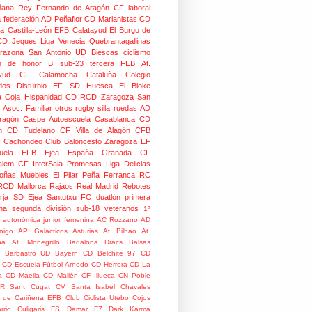
ñana
Rey Fernando de Aragón CF
laboral
a federación
AD Peñaflor
CD Marianistas
CD
na
Castilla-León
EFB Calatayud
El Burgo de
CD
Jeques
Liga Venecia
Quebrantagallinas
razona
San Antonio
UD Biescas
ciclismo
ión de honor B
sub-23
tercera FEB
At.
yud
CF Calamocha
Cataluña
Colegio
dos
Disturbio
EF SD Huesca
El Bloke
la Coja
Hispanidad CD
RCD Zaragoza
San
 Asoc. Familiar
otros
rugby silla ruedas
AD
Aragón Caspe
Autoescuela Casablanca
CD
n
CD Tudelano
CF Villa de Alagón
CFB
Cachondeo
Club Baloncesto Zaragoza
EF
ela
EFB Ejea
España
Granada CF
talem CF
InterSala Promesas
Liga Delicias
oñas
Muebles El Pilar
Peña Ferranca
RC
RCD Mallorca
Rajaos
Real Madrid
Rebotes
rja
SD Ejea
Santutxu FC
duatlón
primera
na
segunda división
sub-18
veteranos
1ª
n autonómica junior femenina
AC Rozzano
AD
nigo
API Galácticos
Asturias
At. Bilbao
At.
na
At. Monegrillo
Badalona Dracs
Balsas
Barbastro UD
Bayern
CD Belchite 97
CD
CD Escuela Fútbol Arnedo
CD Herrera
CD La
a
CD Maella
CD Mallén
CF Illueca
CN Poble
R Sant Cugat
CV Santa Isabel
Chavales
 de Cariñena EFB
Club Ciclista Utebo
Cojos
rrio
Culigaris FS
Damar F7
Dark Karma