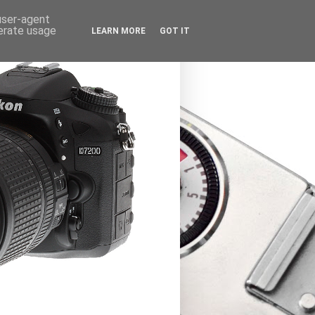
 user-agent
nerate usage
LEARN MORE
GOT IT