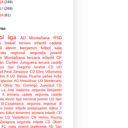
18
(249)
17
(269)
16
(81)
etas
ol
liga
AD Montañana
RSD
a Isabel
torneo
infantil
cadete
il
alevín
benjamín
fútbol sala
nda regional
segunda juvenil
tas Montañana
tercera infantil
CF
án Cortés Junquera
tercera cadete
oso
San Gregorio Arrabal CD
UD
ad
Real Zaragoza
CD Ebro
Villanueva
tbol 8
UD Balsas Picarral
peñas
Actur
Iglesias
AD Almudévar
UD Montecarlo
 Olivar
Sto. Domingo Juventud
CD
 La Jota Vadorrey
segunda benjamín
n 8
primera cadete
segunda cadete
da alevín
liga nacional juvenil
UD San
St.Casablanca
segunda regional B
ón honor infantil
prebenjamín
fútbol 7
aos
fútbol femenino
primera infantil
CD
as
CD Valdefierro
CN Helios
Racing
Zaragoza
segunda infantil
CD Oliver
o FC
copa
juvenil preferente
AD San