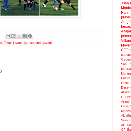
Juan
Mont
Ranill
prefer
Aragó
tercer
Alfaja
prime
Villa
ón
,
fútbol
,
juvenil
,
liga
,
segunda juvenil
Move
CFF
p
cadete
Oscen
San F
federa
o
Montpel
Fútbol
Crist
Desen
Alfindé
CD Pi
Aragó
Cesar
Monza
Alcañi
Selecc
AD Sil
CF Épi