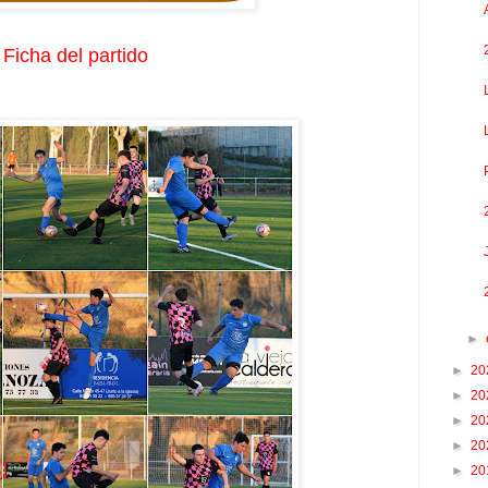
Ficha del partido
►
►
20
►
20
►
20
►
20
►
20