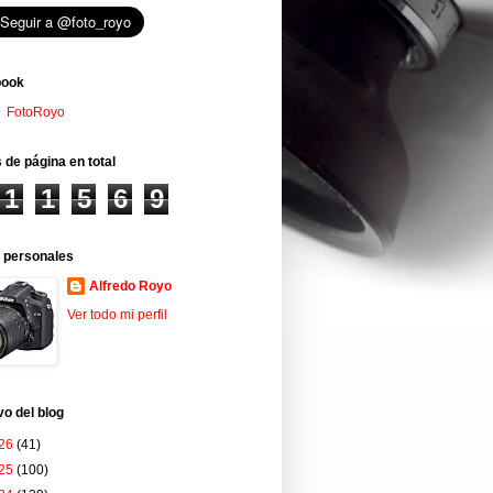
book
FotoRoyo
 de página en total
1
1
5
6
9
 personales
Alfredo Royo
Ver todo mi perfil
vo del blog
26
(41)
25
(100)