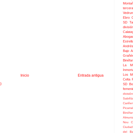
Monta
tercer
Vedru
Ebro 
SD Ta
divis
Calata
Aboga
Estrel
Andrés
Bajo 
Grañé
Binéfar
La Mu
Inmor
Los M
Inicio
Entrada antigua
Celta
)
SD Bo
femeni
divisió
Sabiñá
Cariñe
Picarral
Binéfar
Almuni
Nou
C
Ciudad
del Ba