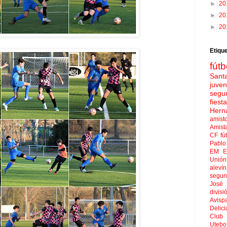
►
20
►
20
►
20
Etiqu
fútb
Sant
juven
segu
fies
Hern
amist
Amist
CF
fú
Pablo 
EM El
Unión
aleví
segun
José
divisi
Avisp
Delici
Club 
Uteb