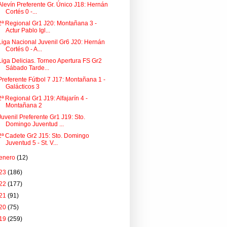
Alevín Preferente Gr. Único J18: Hernán
Cortés 0 -...
2ª Regional Gr1 J20: Montañana 3 -
Actur Pablo Igl...
Liga Nacional Juvenil Gr6 J20: Hernán
Cortés 0 - A...
Liga Delicias. Torneo Apertura FS Gr2
Sábado Tarde...
Preferente Fútbol 7 J17: Montañana 1 -
Galácticos 3
2ª Regional Gr1 J19: Alfajarín 4 -
Montañana 2
Juvenil Preferente Gr1 J19: Sto.
Domingo Juventud ...
2ª Cadete Gr2 J15: Sto. Domingo
Juventud 5 - St. V...
enero
(12)
23
(186)
22
(177)
21
(91)
20
(75)
19
(259)