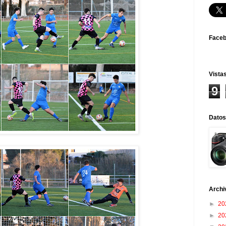
Face
Vistas
9
Datos
Archi
►
20
►
20