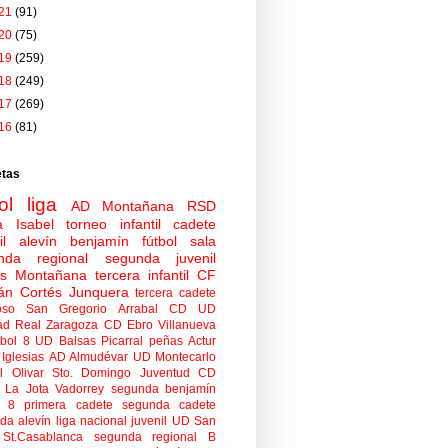
21
(91)
20
(75)
19
(259)
18
(249)
17
(269)
16
(81)
etas
ol
liga
AD Montañana
RSD
a Isabel
torneo
infantil
cadete
il
alevín
benjamín
fútbol sala
nda regional
segunda juvenil
tas Montañana
tercera infantil
CF
án Cortés Junquera
tercera cadete
oso
San Gregorio Arrabal CD
UD
ad
Real Zaragoza
CD Ebro
Villanueva
tbol 8
UD Balsas Picarral
peñas
Actur
Iglesias
AD Almudévar
UD Montecarlo
 Olivar
Sto. Domingo Juventud
CD
 La Jota Vadorrey
segunda benjamín
n 8
primera cadete
segunda cadete
da alevín
liga nacional juvenil
UD San
St.Casablanca
segunda regional B