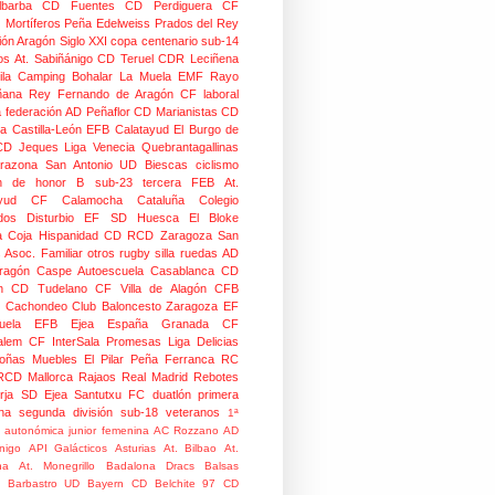
lbarba
CD Fuentes
CD Perdiguera
CF
z
Mortíferos
Peña Edelweiss
Prados del Rey
ión Aragón
Siglo XXI
copa centenario
sub-14
os
At. Sabiñánigo
CD Teruel
CDR Leciñena
la
Camping Bohalar
La Muela EMF
Rayo
ñana
Rey Fernando de Aragón CF
laboral
a federación
AD Peñaflor
CD Marianistas
CD
na
Castilla-León
EFB Calatayud
El Burgo de
CD
Jeques
Liga Venecia
Quebrantagallinas
razona
San Antonio
UD Biescas
ciclismo
ión de honor B
sub-23
tercera FEB
At.
yud
CF Calamocha
Cataluña
Colegio
dos
Disturbio
EF SD Huesca
El Bloke
la Coja
Hispanidad CD
RCD Zaragoza
San
 Asoc. Familiar
otros
rugby silla ruedas
AD
Aragón Caspe
Autoescuela Casablanca
CD
n
CD Tudelano
CF Villa de Alagón
CFB
Cachondeo
Club Baloncesto Zaragoza
EF
ela
EFB Ejea
España
Granada CF
talem CF
InterSala Promesas
Liga Delicias
oñas
Muebles El Pilar
Peña Ferranca
RC
RCD Mallorca
Rajaos
Real Madrid
Rebotes
rja
SD Ejea
Santutxu FC
duatlón
primera
na
segunda división
sub-18
veteranos
1ª
n autonómica junior femenina
AC Rozzano
AD
nigo
API Galácticos
Asturias
At. Bilbao
At.
na
At. Monegrillo
Badalona Dracs
Balsas
Barbastro UD
Bayern
CD Belchite 97
CD