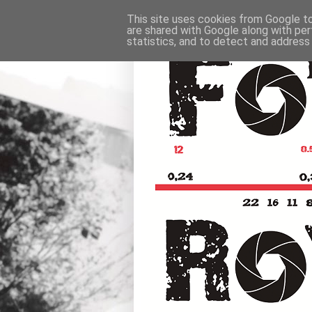
This site uses cookies from Google to 
are shared with Google along with per
statistics, and to detect and address