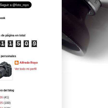
book
 de página en total
1
1
5
0
9
 personales
Alfredo Royo
Ver todo mi perfil
vo del blog
26
(41)
25
(100)