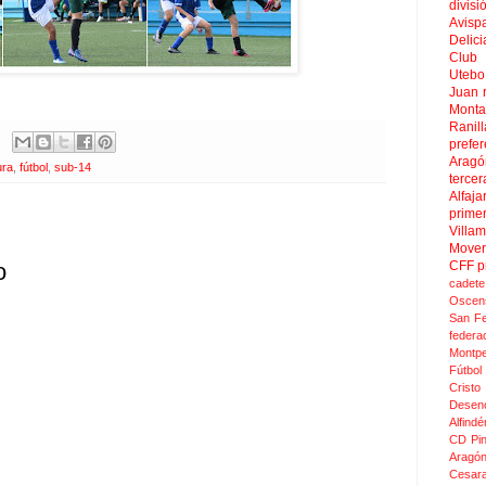
divisi
Avisp
Delici
Club 
Uteb
Juan
Mont
Ranill
prefer
Aragó
ura
,
fútbol
,
sub-14
tercer
Alfaja
prime
Villa
Move
CFF
p
o
cadete
Oscen
San F
federa
Montpel
Fútbol
Crist
Desen
Alfindé
CD Pi
Aragó
Cesar