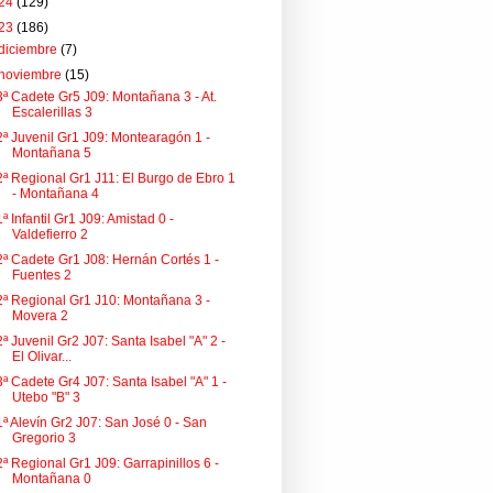
24
(129)
23
(186)
diciembre
(7)
noviembre
(15)
3ª Cadete Gr5 J09: Montañana 3 - At.
Escalerillas 3
2ª Juvenil Gr1 J09: Montearagón 1 -
Montañana 5
2ª Regional Gr1 J11: El Burgo de Ebro 1
- Montañana 4
1ª Infantil Gr1 J09: Amistad 0 -
Valdefierro 2
2ª Cadete Gr1 J08: Hernán Cortés 1 -
Fuentes 2
2ª Regional Gr1 J10: Montañana 3 -
Movera 2
2ª Juvenil Gr2 J07: Santa Isabel "A" 2 -
El Olivar...
3ª Cadete Gr4 J07: Santa Isabel "A" 1 -
Utebo "B" 3
1ª Alevín Gr2 J07: San José 0 - San
Gregorio 3
2ª Regional Gr1 J09: Garrapinillos 6 -
Montañana 0