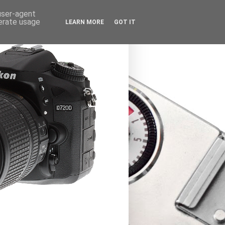
 user-agent
nerate usage
LEARN MORE
GOT IT