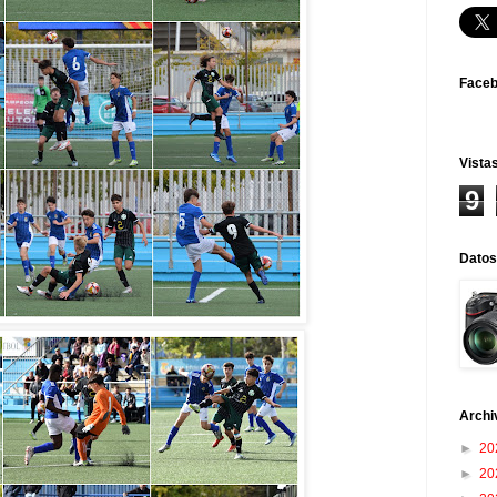
Face
Vistas
9
Datos
Archi
►
20
►
20