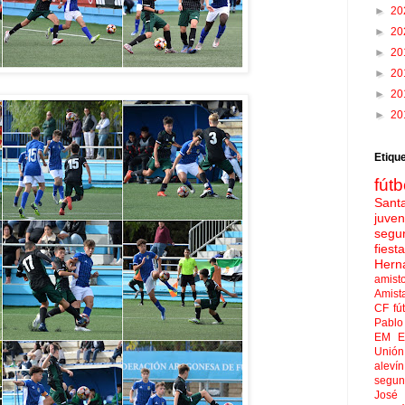
►
20
►
20
►
20
►
20
►
20
►
20
Etiqu
fútb
Sant
juven
segu
fies
Hern
amist
Amist
CF
fú
Pablo 
EM El
Unión
aleví
segun
José