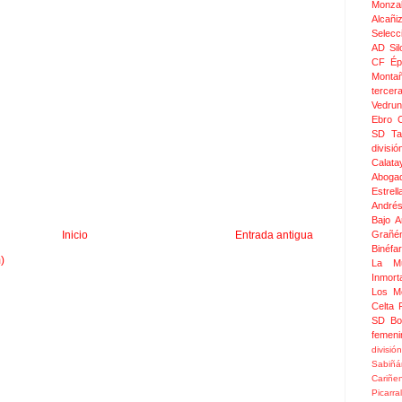
Monza
Alcañi
Selecc
AD Sil
CF Épi
Monta
tercer
Vedru
Ebro 
SD Ta
divis
Calata
Aboga
Estrel
Andrés
Bajo 
Grañé
Inicio
Entrada antigua
Binéfar
)
La Mu
Inmor
Los M
Celta
SD Bo
femeni
divisió
Sabiñá
Cariñe
Picarral