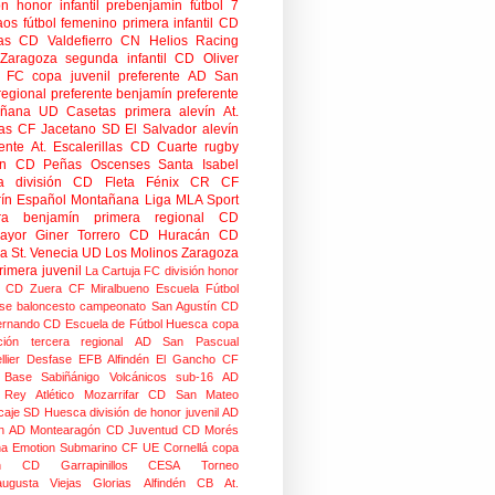
ón honor infantil
prebenjamín
fútbol 7
aos
fútbol femenino
primera infantil
CD
as
CD Valdefierro
CN Helios
Racing
Zaragoza
segunda infantil
CD Oliver
o FC
copa
juvenil preferente
AD San
regional preferente
benjamín preferente
añana
UD Casetas
primera alevín
At.
as
CF Jacetano
SD El Salvador
alevín
ente
At. Escalerillas
CD Cuarte
rugby
n
CD Peñas Oscenses
Santa Isabel
a división
CD Fleta
Fénix CR
CF
rín
Español Montañana
Liga MLA Sport
ra benjamín
primera regional
CD
mayor
Giner Torrero
CD Huracán
CD
ra
St. Venecia
UD Los Molinos
Zaragoza
rimera juvenil
La Cartuja FC
división honor
CD Zuera
CF Miralbueno
Escuela Fútbol
se
baloncesto
campeonato
San Agustín CD
ernando CD
Escuela de Fútbol Huesca
copa
ción
tercera regional
AD San Pascual
lier
Desfase
EFB Alfindén
El Gancho CF
 Base Sabiñánigo
Volcánicos
sub-16
AD
o Rey
Atlético Mozarrifar
CD San Mateo
caje
SD Huesca
división de honor juvenil
AD
n
AD Montearagón
CD Juventud
CD Morés
na
Emotion
Submarino CF
UE Cornellá
copa
n
CD Garrapinillos
CESA
Torneo
augusta
Viejas Glorias
Alfindén CB
At.