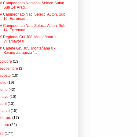
IV Campeonato Nacional Selecc. Auton.
Sub 14: Arag...
IV Campeonato Nac. Selecc. Auton. Sub
16: Extremad...
IV Campeonato Nac. Selecc. Auton. Sub
14: Extremad...
2ª Regional Gr1 J08: Montañana 1 -
Villamayor 0
3ª Cadete Gr5 J05: Montañana 0 -
Racing Zaragoza "...
octubre
(13)
septiembre
(3)
agosto
(10)
julio
(19)
junio
(42)
mayo
(10)
abril
(13)
marzo
(15)
febrero
(17)
enero
(22)
22
(177)