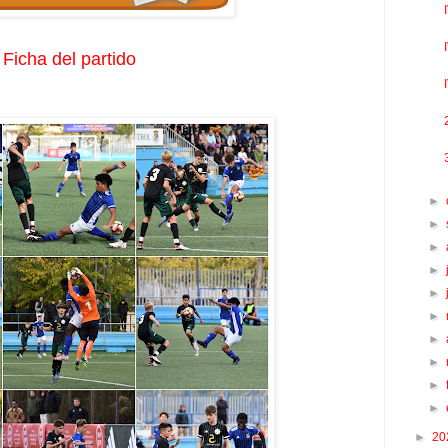
Ficha del partido
►
►
►
►
►
►
►
►
►
►
►
20