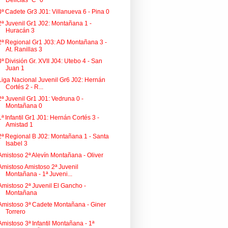
Delicias "C" 0
3ª Cadete Gr3 J01: Villanueva 6 - Pina 0
2ª Juvenil Gr1 J02: Montañana 1 -
Huracán 3
2ª Regional Gr1 J03: AD Montañana 3 -
At. Ranillas 3
3ª División Gr. XVII J04: Utebo 4 - San
Juan 1
Liga Nacional Juvenil Gr6 J02: Hernán
Cortés 2 - R...
2ª Juvenil Gr1 J01: Vedruna 0 -
Montañana 0
1ª Infantil Gr1 J01: Hernán Cortés 3 -
Amistad 1
2ª Regional B J02: Montañana 1 - Santa
Isabel 3
Amistoso 2ª Alevín Montañana - Oliver
Amistoso Amistoso 2ª Juvenil
Montañana - 1ª Juveni...
Amistoso 2ª Juvenil El Gancho -
Montañana
Amistoso 3ª Cadete Montañana - Giner
Torrero
Amistoso 3ª Infantil Montañana - 1ª