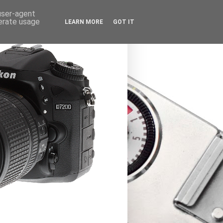
 user-agent
nerate usage
LEARN MORE
GOT IT