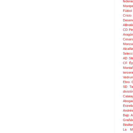
federa
Montpel
Fútbol
Crist
Desen
Alfindé
CD Pi
Aragó
Cesar
Monza
Alcañi
Selecc
AD Sil
CF Épi
Monta
tercer
Vedru
Ebro 
SD Ta
divis
Calata
Aboga
Estrel
Andrés
Bajo 
Grañé
Binéfar
La Mu