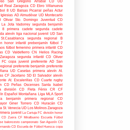
oso
San Gregorio Arrabal CD
UD
ad
Real Zaragoza
CD Ebro
Villanueva
tbol 8
UD Balsas Picarral
peñas
Actur
Iglesias
AD Almudévar
UD Montecarlo
 Olivar
Sto. Domingo Juventud
CD
 La Jota Vadorrey
segunda benjamín
n 8
primera cadete
segunda cadete
da alevín
liga nacional juvenil
UD San
St.Casablanca
segunda regional B
ón honor infantil
prebenjamín
fútbol 7
aos
fútbol femenino
primera infantil
CD
as
CD Valdefierro
CN Helios
Racing
Zaragoza
segunda infantil
CD Oliver
o FC
copa
juvenil preferente
AD San
regional preferente
benjamín preferente
añana
UD Casetas
primera alevín
At.
as
CF Jacetano
SD El Salvador
alevín
ente
At. Escalerillas
CD Cuarte
rugby
n
CD Peñas Oscenses
Santa Isabel
a división
CD Fleta
Fénix CR
CF
rín
Español Montañana
Liga MLA Sport
ra benjamín
primera regional
CD
mayor
Giner Torrero
CD Huracán
CD
ra
St. Venecia
UD Los Molinos
Zaragoza
rimera juvenil
La Cartuja FC
división honor
CD Zuera
CF Miralbueno
Escuela Fútbol
se
baloncesto
campeonato
San Agustín CD
ernando CD
Escuela de Fútbol Huesca
copa