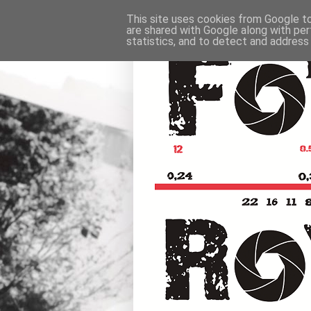
This site uses cookies from Google to 
are shared with Google along with per
statistics, and to detect and address