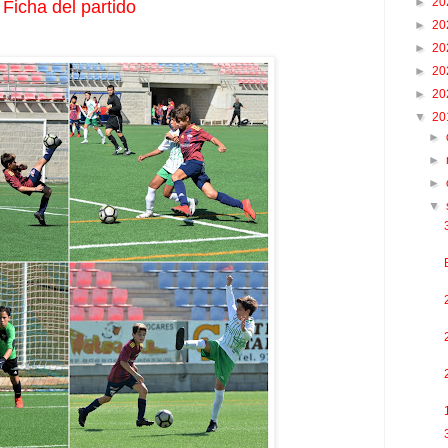
►
20
Ficha del partido
►
20
►
20
►
20
►
20
▼
20
►
►
►
▼