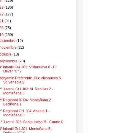
24
(129)
23
(186)
22
(177)
21
(91)
20
(75)
19
(259)
diciembre
(19)
noviembre
(22)
octubre
(18)
septiembre
(20)
3ª Infantil Gr4 J02: Villlanueva 6 - El
Olivar "C" 2
Benjamín Preferente J03: Villanueva 6 -
St. Venecia 2
2ª Juvenil Gr1 J03: At. Ranillas 2 -
Montañana 5
2ª Regional B J04: Montañana 2 -
Leciñena 1
2ª Regional Gr1 J04: Anento 1 -
Montañana 0
1ª Juvenil J03: Santa Isabel 5 - Cuarte 0
3ª Infantil Gr4 J01: Montañana 5 -