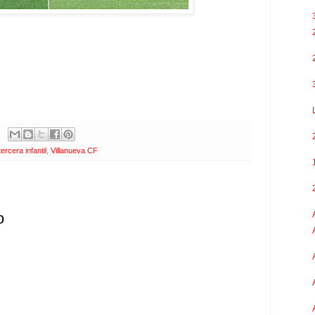
tercera infantil
,
Villanueva CF
o