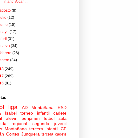
Infantil Alcañ...
agosto
(8)
julio
(12)
junio
(18)
mayo
(17)
abril
(31)
marzo
(34)
febrero
(26)
enero
(34)
18
(249)
17
(269)
16
(81)
etas
ol
liga
AD Montañana
RSD
a Isabel
torneo
infantil
cadete
il
alevín
benjamín
fútbol sala
nda regional
segunda juvenil
tas Montañana
tercera infantil
CF
án Cortés Junquera
tercera cadete