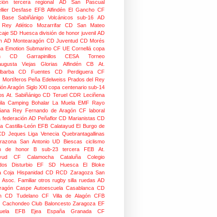
ción
tercera regional
AD San Pascual
lier
Desfase
EFB Alfindén
El Gancho CF
 Base Sabiñánigo
Volcánicos
sub-16
AD
o Rey
Atlético Mozarrifar
CD San Mateo
caje
SD Huesca
división de honor juvenil
AD
n
AD Montearagón
CD Juventud
CD Morés
na
Emotion
Submarino CF
UE Cornellá
copa
n
CD Garrapinillos
CESA
Torneo
augusta
Viejas Glorias
Alfindén CB
At.
lbarba
CD Fuentes
CD Perdiguera
CF
z
Mortíferos
Peña Edelweiss
Prados del Rey
ión Aragón
Siglo XXI
copa centenario
sub-14
os
At. Sabiñánigo
CD Teruel
CDR Leciñena
la
Camping Bohalar
La Muela EMF
Rayo
ñana
Rey Fernando de Aragón CF
laboral
a federación
AD Peñaflor
CD Marianistas
CD
na
Castilla-León
EFB Calatayud
El Burgo de
CD
Jeques
Liga Venecia
Quebrantagallinas
razona
San Antonio
UD Biescas
ciclismo
ión de honor B
sub-23
tercera FEB
At.
yud
CF Calamocha
Cataluña
Colegio
dos
Disturbio
EF SD Huesca
El Bloke
la Coja
Hispanidad CD
RCD Zaragoza
San
 Asoc. Familiar
otros
rugby silla ruedas
AD
Aragón Caspe
Autoescuela Casablanca
CD
n
CD Tudelano
CF Villa de Alagón
CFB
Cachondeo
Club Baloncesto Zaragoza
EF
ela
EFB Ejea
España
Granada CF