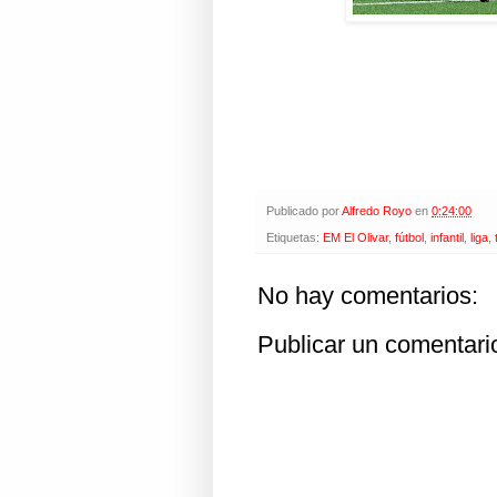
Publicado por
Alfredo Royo
en
0:24:00
Etiquetas:
EM El Olivar
,
fútbol
,
infantil
,
liga
,
No hay comentarios:
Publicar un comentari