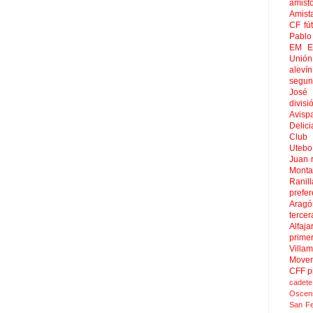
amist
Amist
CF
fú
Pablo 
EM El
Unión
aleví
segun
José
divisi
Avisp
Delici
Club 
Uteb
Juan
Mont
Ranill
prefer
Aragó
tercer
Alfaja
prime
Villa
Move
CFF
p
cadete
Oscen
San F