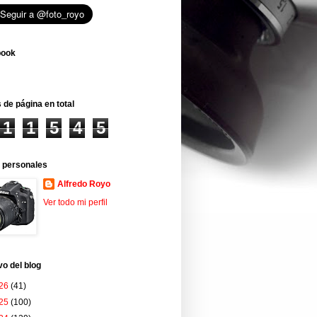
book
 de página en total
1
1
5
4
5
 personales
Alfredo Royo
Ver todo mi perfil
vo del blog
26
(41)
25
(100)