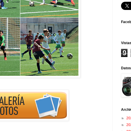
Face
Vistas
9
Datos
Archi
►
20
►
20