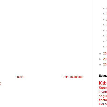
►
►
►
►
►
►
►
►
►
20
►
20
►
20
Etiqu
Inicio
Entrada antigua
fútb
)
Sant
juven
segu
fies
Hern