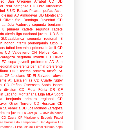
oso
San Gregorio Arrabal CD
UD
ad
Real Zaragoza
CD Ebro
Villanueva
tbol 8
UD Balsas Picarral
peñas
Actur
Iglesias
AD Almudévar
UD Montecarlo
 Olivar
Sto. Domingo Juventud
CD
 La Jota Vadorrey
segunda benjamín
n 8
primera cadete
segunda cadete
da alevín
liga nacional juvenil
UD San
St.Casablanca
segunda regional B
ón honor infantil
prebenjamín
fútbol 7
aos
fútbol femenino
primera infantil
CD
as
CD Valdefierro
CN Helios
Racing
Zaragoza
segunda infantil
CD Oliver
o FC
copa
juvenil preferente
AD San
regional preferente
benjamín preferente
añana
UD Casetas
primera alevín
At.
as
CF Jacetano
SD El Salvador
alevín
ente
At. Escalerillas
CD Cuarte
rugby
n
CD Peñas Oscenses
Santa Isabel
a división
CD Fleta
Fénix CR
CF
rín
Español Montañana
Liga MLA Sport
ra benjamín
primera regional
CD
mayor
Giner Torrero
CD Huracán
CD
ra
St. Venecia
UD Los Molinos
Zaragoza
rimera juvenil
La Cartuja FC
división honor
CD Zuera
CF Miralbueno
Escuela Fútbol
se
baloncesto
campeonato
San Agustín CD
ernando CD
Escuela de Fútbol Huesca
copa