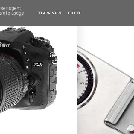
 user-agent
nerate usage
LEARN MORE
GOT IT