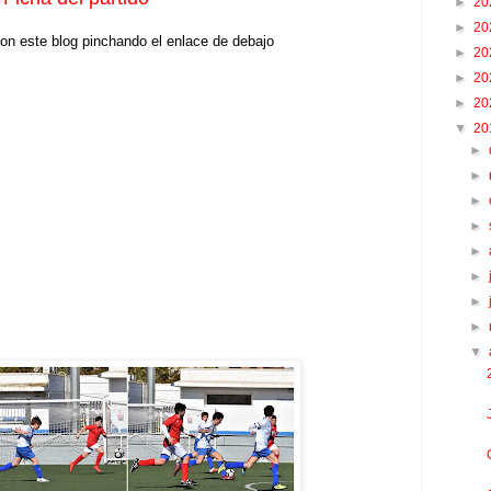
►
20
►
20
on este blog pinchando el enlace de debajo
►
20
►
20
►
20
▼
20
►
►
►
►
►
►
►
►
▼