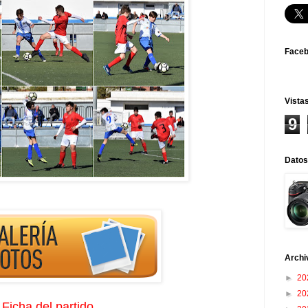
Face
Vistas
9
Datos
Archi
►
20
►
20
Ficha del partido