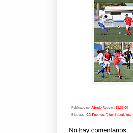
Publicado por
Alfredo Royo
en
13:38:00
Etiquetas:
CD Fuentes
,
fútbol
,
infantil
,
liga
,
No hay comentarios: