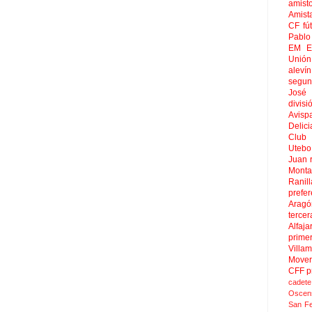
amist
Amist
CF
fú
Pablo 
EM El
Unión
aleví
segun
José
divisi
Avisp
Delici
Club 
Uteb
Juan
Mont
Ranill
prefer
Aragó
tercer
Alfaja
prime
Villa
Move
CFF
p
cadete
Oscen
San F