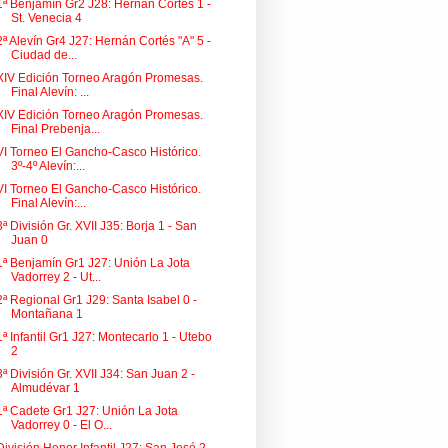
1ª Benjamín Gr2 J28: Hernán Cortés 1 -
St. Venecia 4
2ª Alevín Gr4 J27: Hernán Cortés "A" 5 -
Ciudad de...
XIV Edición Torneo Aragón Promesas.
Final Alevín: ...
XIV Edición Torneo Aragón Promesas.
Final Prebenja...
VI Torneo El Gancho-Casco Histórico.
3º-4º Alevín:...
VI Torneo El Gancho-Casco Histórico.
Final Alevín:...
3ª División Gr. XVII J35: Borja 1 - San
Juan 0
1ª Benjamín Gr1 J27: Unión La Jota
Vadorrey 2 - Ut...
2ª Regional Gr1 J29: Santa Isabel 0 -
Montañana 1
1ª Infantil Gr1 J27: Montecarlo 1 - Utebo
2
3ª División Gr. XVII J34: San Juan 2 -
Almudévar 1
1ª Cadete Gr1 J27: Unión La Jota
Vadorrey 0 - El O...