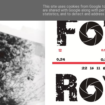
This site uses cookies from Google to 
are shared with Google along with per
statistics, and to detect and address