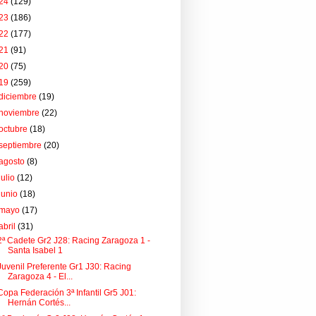
24
(129)
23
(186)
22
(177)
21
(91)
20
(75)
19
(259)
diciembre
(19)
noviembre
(22)
octubre
(18)
septiembre
(20)
agosto
(8)
julio
(12)
junio
(18)
mayo
(17)
abril
(31)
2ª Cadete Gr2 J28: Racing Zaragoza 1 -
Santa Isabel 1
Juvenil Preferente Gr1 J30: Racing
Zaragoza 4 - El...
Copa Federación 3ª Infantil Gr5 J01:
Hernán Cortés...