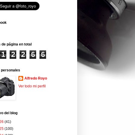
book
 de página en total
1
2
2
6
6
 personales
Alfredo Royo
Ver todo mi perfil
vo del blog
26
(41)
25
(100)