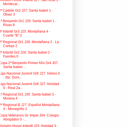
División Honor Infantil J27: San José 2 -
Montecar...
2ª Cadete Gr2 J27: Santa Isabel 1 -
Oliver 3
1ª Benjamín Gr1 J26: Santa Isabel 1 -
Rivas 8
3ª Infantil Gr3 J25: Montañana 4 -
Cuarte "B" 3
2ª Regional Gr1 J28: Montañana 2 - La
Cartuja 2
2ª Infantil Gr2 J26: Santa Isabel 2 -
Fuentes 0
Copa 2ª Benjamín Primer Año Gr4 J07:
Santa Isabel ...
Liga Nacional Juvenil Gr6 J27: Helios 0
- Sto. Dom...
Liga Nacional Juvenil Gr6 J27: Amistad
0 - Real Za...
1ª Regional Gr1 J30: Santa Isabel 3 -
Movera 4
2ª Regional B J27: Español Montañana
4 - Monegrillo 2
Copa Veteranos Gr. Impar J04: Colegio
Abogados 0 -...
División Honor Infantil J25: Amistad 3 -