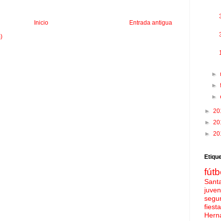
Inicio
Entrada antigua
)
►
►
►
►
20
►
20
►
20
Etiqu
fútb
Sant
juven
segu
fies
Hern