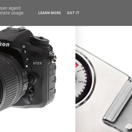
 user-agent
nerate usage
LEARN MORE
GOT IT