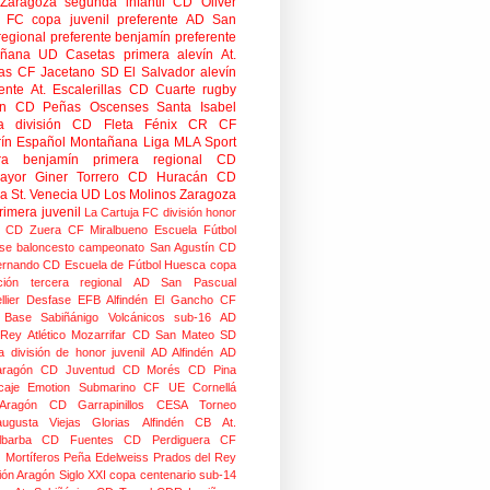
Zaragoza
segunda infantil
CD Oliver
o FC
copa
juvenil preferente
AD San
regional preferente
benjamín preferente
añana
UD Casetas
primera alevín
At.
as
CF Jacetano
SD El Salvador
alevín
ente
At. Escalerillas
CD Cuarte
rugby
n
CD Peñas Oscenses
Santa Isabel
a división
CD Fleta
Fénix CR
CF
rín
Español Montañana
Liga MLA Sport
ra benjamín
primera regional
CD
mayor
Giner Torrero
CD Huracán
CD
ra
St. Venecia
UD Los Molinos
Zaragoza
rimera juvenil
La Cartuja FC
división honor
CD Zuera
CF Miralbueno
Escuela Fútbol
se
baloncesto
campeonato
San Agustín CD
ernando CD
Escuela de Fútbol Huesca
copa
ción
tercera regional
AD San Pascual
lier
Desfase
EFB Alfindén
El Gancho CF
 Base Sabiñánigo
Volcánicos
sub-16
AD
 Rey
Atlético Mozarrifar
CD San Mateo
SD
a
división de honor juvenil
AD Alfindén
AD
aragón
CD Juventud
CD Morés
CD Pina
caje
Emotion
Submarino CF
UE Cornellá
Aragón
CD Garrapinillos
CESA
Torneo
augusta
Viejas Glorias
Alfindén CB
At.
lbarba
CD Fuentes
CD Perdiguera
CF
z
Mortíferos
Peña Edelweiss
Prados del Rey
ión Aragón
Siglo XXI
copa centenario
sub-14