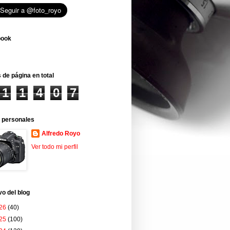
book
 de página en total
1
1
4
0
7
 personales
Alfredo Royo
Ver todo mi perfil
vo del blog
26
(40)
25
(100)