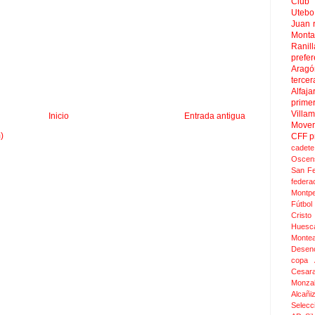
Club 
Uteb
Juan
Mont
Ranill
prefer
Aragó
tercer
Alfaja
prime
Villa
Inicio
Entrada antigua
Move
)
CFF
p
cadete
Oscen
San F
federa
Montpel
Fútbol
Cristo
Huesc
Monte
Desen
copa 
Cesar
Monza
Alcañi
Selecc