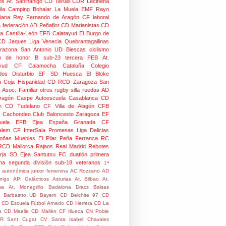
os
At. Sabiñánigo
CD Teruel
CDR Leciñena
la
Camping Bohalar
La Muela EMF
Rayo
ñana
Rey Fernando de Aragón CF
laboral
a federación
AD Peñaflor
CD Marianistas
CD
na
Castilla-León
EFB Calatayud
El Burgo de
CD
Jeques
Liga Venecia
Quebrantagallinas
razona
San Antonio
UD Biescas
ciclismo
ión de honor B
sub-23
tercera FEB
At.
yud
CF Calamocha
Cataluña
Colegio
dos
Disturbio
EF SD Huesca
El Bloke
la Coja
Hispanidad CD
RCD Zaragoza
San
 Asoc. Familiar
otros
rugby silla ruedas
AD
Aragón Caspe
Autoescuela Casablanca
CD
n
CD Tudelano
CF Villa de Alagón
CFB
Cachondeo
Club Baloncesto Zaragoza
EF
ela
EFB Ejea
España
Granada CF
talem CF
InterSala Promesas
Liga Delicias
oñas
Muebles El Pilar
Peña Ferranca
RC
RCD Mallorca
Rajaos
Real Madrid
Rebotes
rja
SD Ejea
Santutxu FC
duatlón
primera
na
segunda división
sub-18
veteranos
1ª
n autonómica junior femenina
AC Rozzano
AD
nigo
API Galácticos
Asturias
At. Bilbao
At.
na
At. Monegrillo
Badalona Dracs
Balsas
Barbastro UD
Bayern
CD Belchite 97
CD
CD Escuela Fútbol Arnedo
CD Herrera
CD La
a
CD Maella
CD Mallén
CF Illueca
CN Poble
R Sant Cugat
CV Santa Isabel
Chavales