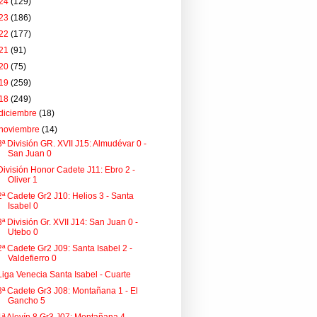
24
(129)
23
(186)
22
(177)
21
(91)
20
(75)
19
(259)
18
(249)
diciembre
(18)
noviembre
(14)
3ª División GR. XVII J15: Almudévar 0 -
San Juan 0
División Honor Cadete J11: Ebro 2 -
Oliver 1
2ª Cadete Gr2 J10: Helios 3 - Santa
Isabel 0
3ª División Gr. XVII J14: San Juan 0 -
Utebo 0
2ª Cadete Gr2 J09: Santa Isabel 2 -
Valdefierro 0
Liga Venecia Santa Isabel - Cuarte
3ª Cadete Gr3 J08: Montañana 1 - El
Gancho 5