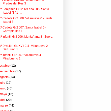
1ª Alevín 8 Gr3 J07: Montañana 4 -
Prados del Rey 3
2ª Benjamín Gr12 1er año J05: Santa
Isabel "B" 1 -...
2ª Cadete Gr2 J08: Villanueva 0 - Santa
Isabel 3
2ª Cadete Gr2 J07: Santa Isabel 5 -
Garrapinillos 1
3ª Infantil Gr3 J06: Montañana 8 - Zuera
6
3ª División Gr. XVII J11: Villanueva 2 -
San Juan 1
2ª Infantil Gr2 J07: Villanueva 4 -
Miralbueno 1
octubre
(12)
septiembre
(17)
agosto
(14)
julio
(12)
junio
(45)
mayo
(13)
abril
(20)
marzo
(44)