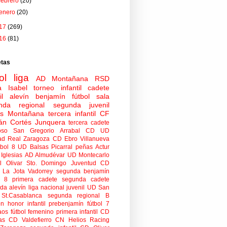
febrero
(20)
enero
(20)
17
(269)
16
(81)
etas
ol
liga
AD Montañana
RSD
a Isabel
torneo
infantil
cadete
il
alevín
benjamín
fútbol sala
nda regional
segunda juvenil
tas Montañana
tercera infantil
CF
án Cortés Junquera
tercera cadete
oso
San Gregorio Arrabal CD
UD
ad
Real Zaragoza
CD Ebro
Villanueva
tbol 8
UD Balsas Picarral
peñas
Actur
Iglesias
AD Almudévar
UD Montecarlo
 Olivar
Sto. Domingo Juventud
CD
 La Jota Vadorrey
segunda benjamín
n 8
primera cadete
segunda cadete
da alevín
liga nacional juvenil
UD San
St.Casablanca
segunda regional B
ón honor infantil
prebenjamín
fútbol 7
aos
fútbol femenino
primera infantil
CD
as
CD Valdefierro
CN Helios
Racing