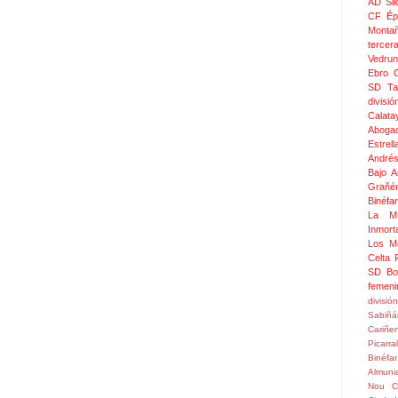
AD Sil
CF Épi
Monta
tercer
Vedru
Ebro 
SD Ta
divis
Calata
Aboga
Estrel
Andrés
Bajo 
Grañé
Binéfar
La Mu
Inmor
Los M
Celta
SD Bo
femeni
divisió
Sabiñá
Cariñe
Picarral
Binéfar
Almuni
Nou
C