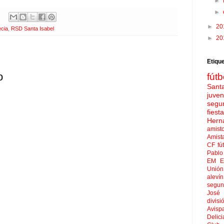
►
►
►
20
ecia
,
RSD Santa Isabel
►
20
Etiqu
o
fútb
Sant
juven
segu
fies
Hern
amist
Amist
CF
fú
Pablo 
EM El
Unión
aleví
segun
José
divisi
Avisp
Delici