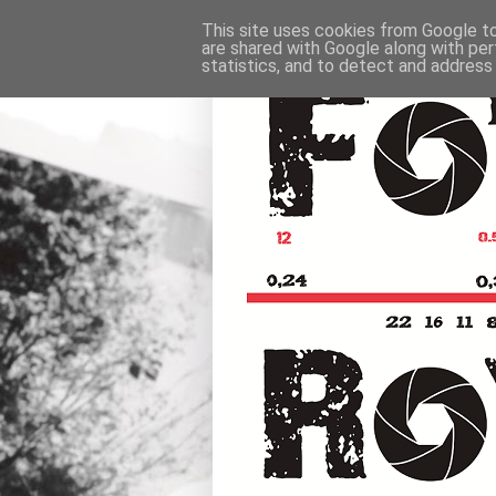
This site uses cookies from Google to 
are shared with Google along with per
statistics, and to detect and address