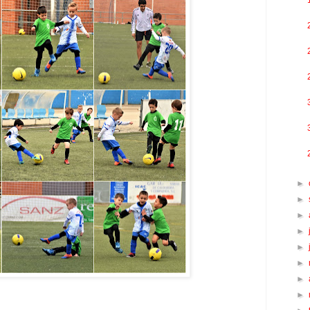
►
►
►
►
►
►
►
►