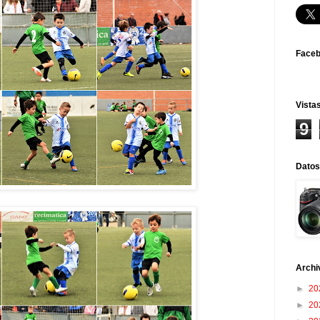
Face
Vistas
9
Datos
Archi
►
20
►
20