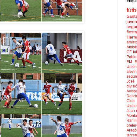
Etiqu
fútb
Sant
juven
segu
fies
Hern
amist
Amist
CF
fú
Pablo 
EM El
Unión
aleví
segun
José
divisi
Avisp
Delici
Club 
Uteb
Juan
Mont
Ranill
prefer
Aragó
tercer