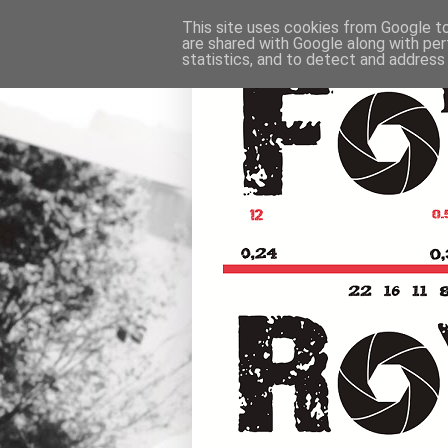
This site uses cookies from Google to 
are shared with Google along with per
statistics, and to detect and address