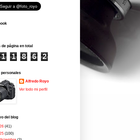
book
 de página en total
1
1
8
6
2
 personales
Alfredo Royo
Ver todo mi perfil
vo del blog
26
(41)
25
(100)
diciembre
(3)