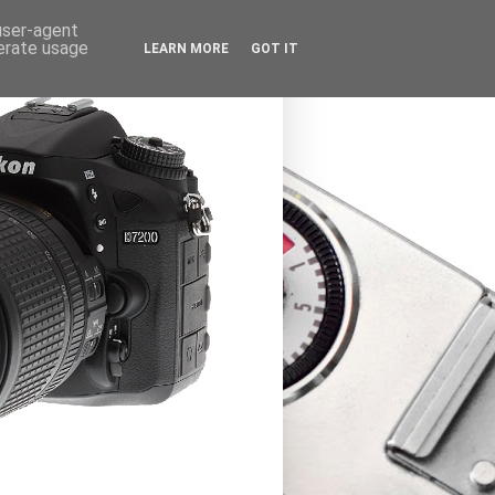
 user-agent
nerate usage
LEARN MORE
GOT IT