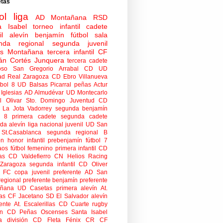
etas
ol
liga
AD Montañana
RSD
a Isabel
torneo
infantil
cadete
il
alevín
benjamín
fútbol sala
nda regional
segunda juvenil
tas Montañana
tercera infantil
CF
án Cortés Junquera
tercera cadete
oso
San Gregorio Arrabal CD
UD
ad
Real Zaragoza
CD Ebro
Villanueva
tbol 8
UD Balsas Picarral
peñas
Actur
Iglesias
AD Almudévar
UD Montecarlo
 Olivar
Sto. Domingo Juventud
CD
 La Jota Vadorrey
segunda benjamín
n 8
primera cadete
segunda cadete
da alevín
liga nacional juvenil
UD San
St.Casablanca
segunda regional B
ón honor infantil
prebenjamín
fútbol 7
aos
fútbol femenino
primera infantil
CD
as
CD Valdefierro
CN Helios
Racing
Zaragoza
segunda infantil
CD Oliver
o FC
copa
juvenil preferente
AD San
regional preferente
benjamín preferente
añana
UD Casetas
primera alevín
At.
as
CF Jacetano
SD El Salvador
alevín
ente
At. Escalerillas
CD Cuarte
rugby
n
CD Peñas Oscenses
Santa Isabel
a división
CD Fleta
Fénix CR
CF