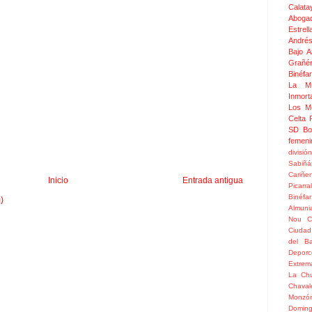
Calata
Aboga
Estrel
Andrés
Bajo 
Grañé
Binéfar
La Mu
Inmor
Los M
Celta
SD Bo
femeni
divisió
Sabiñá
Cariñe
Inicio
Entrada antigua
Picarral
Binéfar
)
Almuni
Nou
C
Ciudad
del Ba
Depor
Extrem
La Chu
Chaval
Monzó
Doming