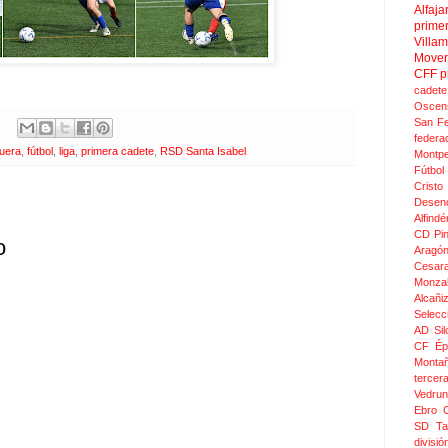
Alfaja
prime
Villa
Move
CFF
p
cadete
Oscen
San F
federa
uera
,
fútbol
,
liga
,
primera cadete
,
RSD Santa Isabel
Montpel
Fútbol
Crist
Desen
Alfindé
CD Pi
o
Aragó
Cesar
Monza
Alcañi
Selecc
AD Sil
CF Épi
Monta
tercer
Vedru
Ebro 
SD Ta
divis