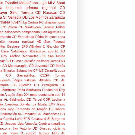
rín
Español Montañana
Liga MLA Sport
ra benjamín
primera regional
CD
mayor
Giner Torrero
CD Huracán
CD
ra
St. Venecia
UD Los Molinos
Zaragoza
rimera juvenil
La Cartuja FC
división honor
CD Zuera
CF Miralbueno
Escuela Fútbol
se
baloncesto
campeonato
San Agustín CD
ernando CD
Escuela de Fútbol Huesca
copa
ción
tercera regional
AD San Pascual
lier
Desfase
EFB Alfindén
El Gancho CF
 Base Sabiñánigo
Volcánicos
sub-16
AD
o Rey
Atlético Mozarrifar
CD San Mateo
caje
SD Huesca
división de honor juvenil
AD
n
AD Montearagón
CD Juventud
CD Morés
na
Emotion
Submarino CF
UE Cornellá
copa
n
CD Garrapinillos
CESA
Torneo
augusta
Viejas Glorias
Alfindén CB
At.
lbarba
CD Fuentes
CD Perdiguera
CF
z
Mortíferos
Peña Edelweiss
Prados del Rey
ión Aragón
Siglo XXI
copa centenario
sub-14
os
At. Sabiñánigo
CD Teruel
CDR Leciñena
la
Camping Bohalar
La Muela EMF
Rayo
ñana
Rey Fernando de Aragón CF
laboral
a federación
AD Peñaflor
CD Marianistas
CD
na
Castilla-León
EFB Calatayud
El Burgo de
CD
Jeques
Liga Venecia
Quebrantagallinas
razona
San Antonio
UD Biescas
ciclismo
ión de honor B
sub-23
tercera FEB
At.