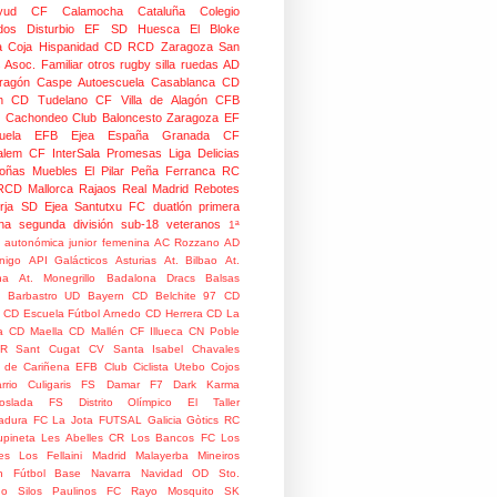
yud
CF Calamocha
Cataluña
Colegio
dos
Disturbio
EF SD Huesca
El Bloke
la Coja
Hispanidad CD
RCD Zaragoza
San
 Asoc. Familiar
otros
rugby silla ruedas
AD
Aragón Caspe
Autoescuela Casablanca
CD
n
CD Tudelano
CF Villa de Alagón
CFB
Cachondeo
Club Baloncesto Zaragoza
EF
ela
EFB Ejea
España
Granada CF
talem CF
InterSala Promesas
Liga Delicias
oñas
Muebles El Pilar
Peña Ferranca
RC
RCD Mallorca
Rajaos
Real Madrid
Rebotes
rja
SD Ejea
Santutxu FC
duatlón
primera
na
segunda división
sub-18
veteranos
1ª
n autonómica junior femenina
AC Rozzano
AD
nigo
API Galácticos
Asturias
At. Bilbao
At.
na
At. Monegrillo
Badalona Dracs
Balsas
Barbastro UD
Bayern
CD Belchite 97
CD
CD Escuela Fútbol Arnedo
CD Herrera
CD La
a
CD Maella
CD Mallén
CF Illueca
CN Poble
R Sant Cugat
CV Santa Isabel
Chavales
 de Cariñena EFB
Club Ciclista Utebo
Cojos
rrio
Culigaris FS
Damar F7
Dark Karma
coslada FS
Distrito Olímpico
El Taller
adura
FC La Jota
FUTSAL
Galicia
Gòtics RC
pineta
Les Abelles CR
Los Bancos FC
Los
es
Los Fellaini
Madrid
Malayerba
Mineiros
n Fútbol Base
Navarra
Navidad
OD Sto.
o Silos
Paulinos FC
Rayo Mosquito
SK