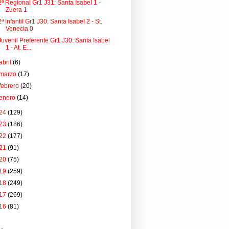
2ª Regional Gr1 J31: Santa Isabel 1 -
Zuera 1
2ª Infantil Gr1 J30: Santa Isabel 2 - St.
Venecia 0
Juvenil Preferente Gr1 J30: Santa Isabel
1 - At. E...
abril
(6)
marzo
(17)
febrero
(20)
enero
(14)
24
(129)
23
(186)
22
(177)
21
(91)
20
(75)
19
(259)
18
(249)
17
(269)
16
(81)