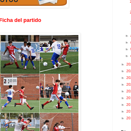
Ficha del partido
►
►
►
►
►
20
►
20
►
20
►
20
►
20
►
20
►
20
►
20
►
20