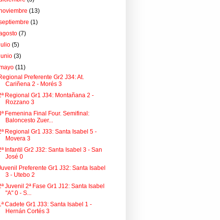
noviembre
(13)
septiembre
(1)
agosto
(7)
julio
(5)
junio
(3)
mayo
(11)
Regional Preferente Gr2 J34: At.
Cariñena 2 - Morés 3
2ª Regional Gr1 J34: Montañana 2 -
Rozzano 3
3ª Femenina Final Four. Semifinal:
Baloncesto Zuer...
2ª Regional Gr1 J33: Santa Isabel 5 -
Movera 3
2ª Infantil Gr2 J32: Santa Isabel 3 - San
José 0
Juvenil Preferente Gr1 J32: Santa Isabel
3 - Utebo 2
2ª Juvenil 2ª Fase Gr1 J12: Santa Isabel
"A" 0 - S...
1ª Cadete Gr1 J33: Santa Isabel 1 -
Hernán Cortés 3