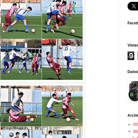
Face
Vistas
9
Datos
Archi
►
20
▼
20
►