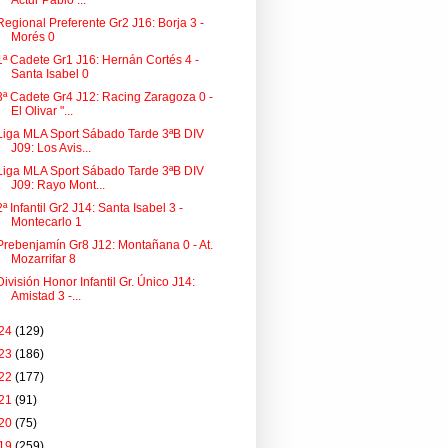
Actur Pablo ...
Regional Preferente Gr2 J16: Borja 3 -
Morés 0
1ª Cadete Gr1 J16: Hernán Cortés 4 -
Santa Isabel 0
3ª Cadete Gr4 J12: Racing Zaragoza 0 -
El Olivar "...
Liga MLA Sport Sábado Tarde 3ªB DIV
J09: Los Avis...
Liga MLA Sport Sábado Tarde 3ªB DIV
J09: Rayo Mont...
2ª Infantil Gr2 J14: Santa Isabel 3 -
Montecarlo 1
Prebenjamín Gr8 J12: Montañana 0 - At.
Mozarrifar 8
División Honor Infantil Gr. Único J14:
Amistad 3 -...
24
(129)
23
(186)
22
(177)
21
(91)
20
(75)
19
(259)