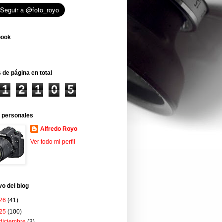
book
 de página en total
1
2
1
0
5
 personales
Alfredo Royo
Ver todo mi perfil
vo del blog
26
(41)
25
(100)
diciembre
(3)