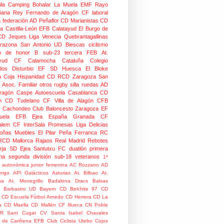
la
Camping Bohalar
La Muela EMF
Rayo
ñana
Rey Fernando de Aragón CF
laboral
a federación
AD Peñaflor
CD Marianistas
CD
na
Castilla-León
EFB Calatayud
El Burgo de
CD
Jeques
Liga Venecia
Quebrantagallinas
razona
San Antonio
UD Biescas
ciclismo
ión de honor B
sub-23
tercera FEB
At.
yud
CF Calamocha
Cataluña
Colegio
dos
Disturbio
EF SD Huesca
El Bloke
la Coja
Hispanidad CD
RCD Zaragoza
San
 Asoc. Familiar
otros
rugby silla ruedas
AD
Aragón Caspe
Autoescuela Casablanca
CD
n
CD Tudelano
CF Villa de Alagón
CFB
Cachondeo
Club Baloncesto Zaragoza
EF
ela
EFB Ejea
España
Granada CF
talem CF
InterSala Promesas
Liga Delicias
oñas
Muebles El Pilar
Peña Ferranca
RC
RCD Mallorca
Rajaos
Real Madrid
Rebotes
rja
SD Ejea
Santutxu FC
duatlón
primera
na
segunda división
sub-18
veteranos
1ª
n autonómica junior femenina
AC Rozzano
AD
nigo
API Galácticos
Asturias
At. Bilbao
At.
na
At. Monegrillo
Badalona Dracs
Balsas
Barbastro UD
Bayern
CD Belchite 97
CD
CD Escuela Fútbol Arnedo
CD Herrera
CD La
a
CD Maella
CD Mallén
CF Illueca
CN Poble
R Sant Cugat
CV Santa Isabel
Chavales
 de Cariñena EFB
Club Ciclista Utebo
Cojos