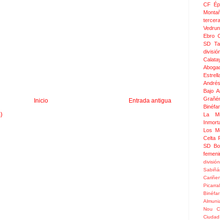
CF Épi
Monta
tercer
Vedru
Ebro 
SD Ta
divis
Calata
Aboga
Estrel
Andrés
Bajo 
Grañé
Inicio
Entrada antigua
Binéfar
)
La Mu
Inmor
Los M
Celta
SD Bo
femeni
divisió
Sabiñá
Cariñe
Picarral
Binéfar
Almuni
Nou
C
Ciudad