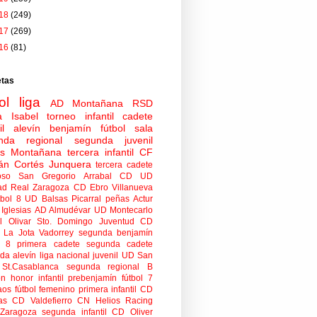
18
(249)
17
(269)
16
(81)
etas
ol
liga
AD Montañana
RSD
a Isabel
torneo
infantil
cadete
il
alevín
benjamín
fútbol sala
nda regional
segunda juvenil
tas Montañana
tercera infantil
CF
án Cortés Junquera
tercera cadete
oso
San Gregorio Arrabal CD
UD
ad
Real Zaragoza
CD Ebro
Villanueva
tbol 8
UD Balsas Picarral
peñas
Actur
Iglesias
AD Almudévar
UD Montecarlo
 Olivar
Sto. Domingo Juventud
CD
 La Jota Vadorrey
segunda benjamín
n 8
primera cadete
segunda cadete
da alevín
liga nacional juvenil
UD San
St.Casablanca
segunda regional B
ón honor infantil
prebenjamín
fútbol 7
aos
fútbol femenino
primera infantil
CD
as
CD Valdefierro
CN Helios
Racing
Zaragoza
segunda infantil
CD Oliver