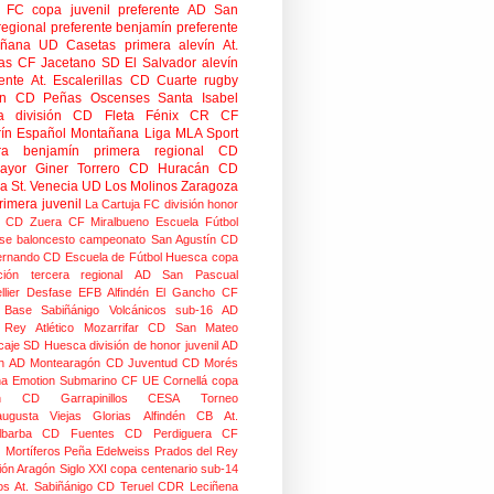
o FC
copa
juvenil preferente
AD San
regional preferente
benjamín preferente
añana
UD Casetas
primera alevín
At.
as
CF Jacetano
SD El Salvador
alevín
ente
At. Escalerillas
CD Cuarte
rugby
n
CD Peñas Oscenses
Santa Isabel
a división
CD Fleta
Fénix CR
CF
rín
Español Montañana
Liga MLA Sport
ra benjamín
primera regional
CD
mayor
Giner Torrero
CD Huracán
CD
ra
St. Venecia
UD Los Molinos
Zaragoza
rimera juvenil
La Cartuja FC
división honor
CD Zuera
CF Miralbueno
Escuela Fútbol
se
baloncesto
campeonato
San Agustín CD
ernando CD
Escuela de Fútbol Huesca
copa
ción
tercera regional
AD San Pascual
lier
Desfase
EFB Alfindén
El Gancho CF
 Base Sabiñánigo
Volcánicos
sub-16
AD
o Rey
Atlético Mozarrifar
CD San Mateo
caje
SD Huesca
división de honor juvenil
AD
n
AD Montearagón
CD Juventud
CD Morés
na
Emotion
Submarino CF
UE Cornellá
copa
n
CD Garrapinillos
CESA
Torneo
augusta
Viejas Glorias
Alfindén CB
At.
lbarba
CD Fuentes
CD Perdiguera
CF
z
Mortíferos
Peña Edelweiss
Prados del Rey
ión Aragón
Siglo XXI
copa centenario
sub-14
os
At. Sabiñánigo
CD Teruel
CDR Leciñena