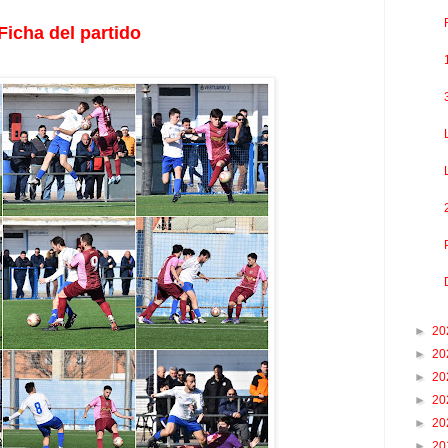
Ficha del partido
►
20
►
20
►
20
►
20
►
20
►
20