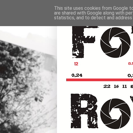
This site uses cookies from Google to 
are shared with Google along with per
statistics, and to detect and address