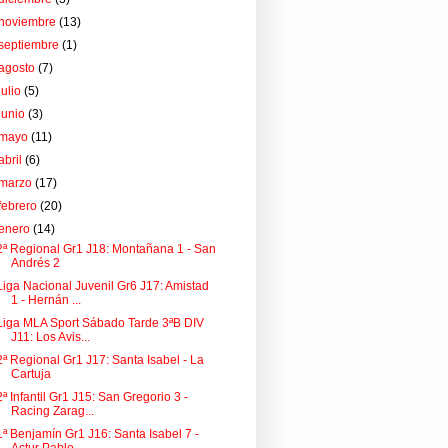
noviembre
(13)
septiembre
(1)
agosto
(7)
julio
(5)
junio
(3)
mayo
(11)
abril
(6)
marzo
(17)
febrero
(20)
enero
(14)
2ª Regional Gr1 J18: Montañana 1 - San
Andrés 2
Liga Nacional Juvenil Gr6 J17: Amistad
1 - Hernán ...
Liga MLA Sport Sábado Tarde 3ªB DIV
J11: Los Avis...
2ª Regional Gr1 J17: Santa Isabel - La
Cartuja
2ª Infantil Gr1 J15: San Gregorio 3 -
Racing Zarag...
1ª Benjamín Gr1 J16: Santa Isabel 7 -