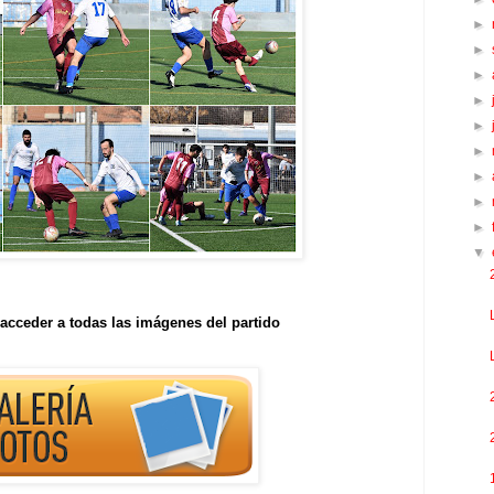
►
►
►
►
►
►
►
►
►
▼
acceder a todas las imágenes del partido