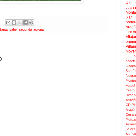
Uteb
Juan
Mont
Ranill
prefer
Aragó
anta Isabel
,
segunda regional
tercer
Alfaja
prime
Villa
Move
CFF
p
o
cadete
Oscen
San F
federa
Montpel
Fútbol
Crist
Desen
Alfindé
CD Pi
Aragó
Cesar
Monza
Alcañi
Selecc
AD Sil