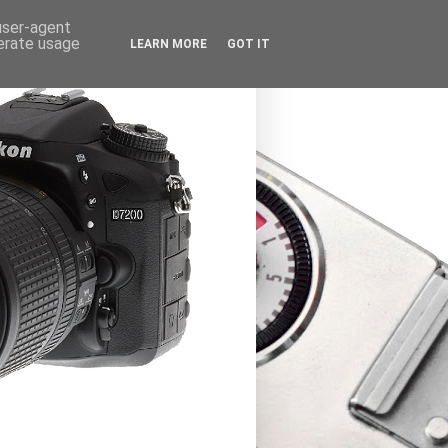
 user-agent
nerate usage
LEARN MORE
GOT IT