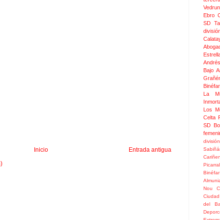
Vedru
Ebro 
SD Ta
divis
Calata
Aboga
Estrel
Andrés
Bajo 
Grañé
Binéfar
La Mu
Inmor
Los M
Celta
SD Bo
femeni
divisió
Sabiñá
Inicio
Entrada antigua
Cariñe
)
Picarral
Binéfar
Almuni
Nou
C
Ciudad
del Ba
Depor
Extrem