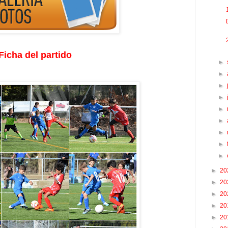
Ficha del partido
►
►
►
►
►
►
►
►
►
►
20
►
20
►
20
►
20
►
20