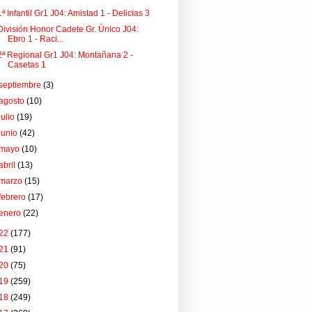
1ª Infantil Gr1 J04: Amistad 1 - Delicias 3
División Honor Cadete Gr. Único J04:
Ebro 1 - Raci...
2ª Regional Gr1 J04: Montañana 2 -
Casetas 1
septiembre
(3)
agosto
(10)
julio
(19)
junio
(42)
mayo
(10)
abril
(13)
marzo
(15)
febrero
(17)
enero
(22)
22
(177)
21
(91)
20
(75)
19
(259)
18
(249)