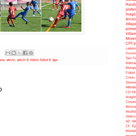
Ranill
prefer
Aragó
tercer
Alfaja
prime
Villa
Move
CFF
p
cadete
Oscen
San F
ana
,
alevín
,
alevín 8
,
fútbol
,
fútbol 8
,
liga
federa
Montpel
Fútbol
Crist
Desen
Alfindé
o
CD Pi
Aragó
Cesar
Monza
Alcañi
Selecc
AD Sil
CF Épi
Monta
tercer