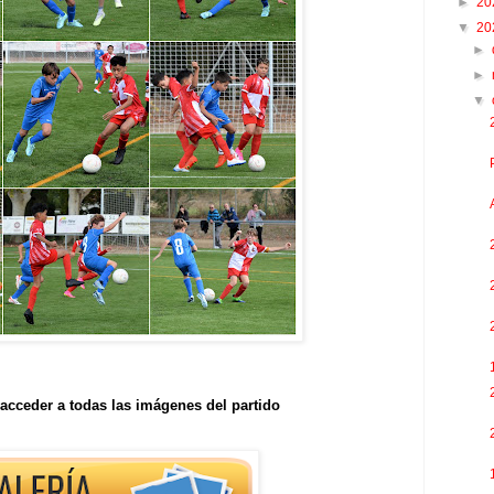
►
20
▼
20
►
►
▼
acceder a todas las imágenes del partido