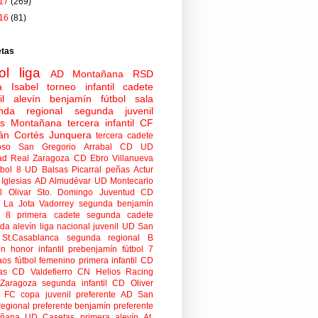
17
(269)
16
(81)
etas
ol
liga
AD Montañana
RSD
a Isabel
torneo
infantil
cadete
il
alevín
benjamín
fútbol sala
nda regional
segunda juvenil
tas Montañana
tercera infantil
CF
án Cortés Junquera
tercera cadete
oso
San Gregorio Arrabal CD
UD
ad
Real Zaragoza
CD Ebro
Villanueva
tbol 8
UD Balsas Picarral
peñas
Actur
Iglesias
AD Almudévar
UD Montecarlo
 Olivar
Sto. Domingo Juventud
CD
 La Jota Vadorrey
segunda benjamín
n 8
primera cadete
segunda cadete
da alevín
liga nacional juvenil
UD San
St.Casablanca
segunda regional B
ón honor infantil
prebenjamín
fútbol 7
aos
fútbol femenino
primera infantil
CD
as
CD Valdefierro
CN Helios
Racing
Zaragoza
segunda infantil
CD Oliver
o FC
copa
juvenil preferente
AD San
regional preferente
benjamín preferente
añana
UD Casetas
primera alevín
At.