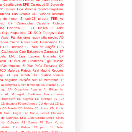
na
Castilla-León
EFB Calatayud
El Burgo de
CD
Jeques
Liga Venecia
Quebrantagallinas
razona
San Antonio
UD Biescas
ciclismo
ión de honor B
sub-23
tercera FEB
At.
yud
CF Calamocha
Cataluña
Colegio
dos
Disturbio
EF SD Huesca
El Bloke
la Coja
Hispanidad CD
RCD Zaragoza
San
 Asoc. Familiar
otros
rugby silla ruedas
AD
Aragón Caspe
Autoescuela Casablanca
CD
n
CD Tudelano
CF Villa de Alagón
CFB
Cachondeo
Club Baloncesto Zaragoza
EF
ela
EFB Ejea
España
Granada CF
talem CF
InterSala Promesas
Liga Delicias
oñas
Muebles El Pilar
Peña Ferranca
RC
RCD Mallorca
Rajaos
Real Madrid
Rebotes
rja
SD Ejea
Santutxu FC
duatlón
primera
na
segunda división
sub-18
veteranos
1ª
n autonómica junior femenina
AC Rozzano
AD
nigo
API Galácticos
Asturias
At. Bilbao
At.
na
At. Monegrillo
Badalona Dracs
Balsas
Barbastro UD
Bayern
CD Belchite 97
CD
CD Escuela Fútbol Arnedo
CD Herrera
CD La
a
CD Maella
CD Mallén
CF Illueca
CN Poble
R Sant Cugat
CV Santa Isabel
Chavales
 de Cariñena EFB
Club Ciclista Utebo
Cojos
rrio
Culigaris FS
Damar F7
Dark Karma
coslada FS
Distrito Olímpico
El Taller
adura
FC La Jota
FUTSAL
Galicia
Gòtics RC