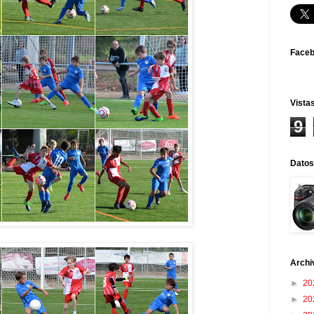
Face
Vistas
9
Datos
Archi
►
20
►
20