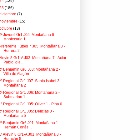
24
(129)
23
(186)
diciembre
(7)
noviembre
(15)
octubre
(13)
2ª Juvenil Gr1 J05: Montañana 6 -
Montecarlo 1
Preferente Fútbol 7 J05: Montañana 3 -
Herrera 2
Alevín 8 Gr1-A J03: Montañana 7 - Actur
Pablo Igle...
2ª Benjamín Gr6 J03: Montañana 2 -
Villa de Alagón...
2ª Regional Gr1 J07: Santa Isabel 3 -
Montañana 2
2ª Regional Gr1 J06: Montañana 2 -
Submarino 1
1ª Regional Gr1 J05: Oliver 1 - Pina 0
2ª Regional Gr1 J05: Delicias 0 -
Montañana 5
2ª Benjamín Gr6 J01: Montañana 1 -
Hernán Cortés ...
1ª Alevín 8 Gr1-A J01: Montañana 3 -
Huracán 5