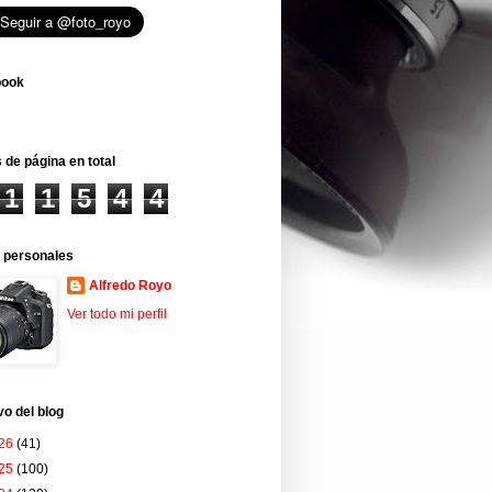
book
 de página en total
1
1
5
4
4
 personales
Alfredo Royo
Ver todo mi perfil
vo del blog
26
(41)
25
(100)