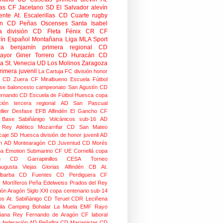
as
CF Jacetano
SD El Salvador
alevín
ente
At. Escalerillas
CD Cuarte
rugby
n
CD Peñas Oscenses
Santa Isabel
a división
CD Fleta
Fénix CR
CF
rín
Español Montañana
Liga MLA Sport
ra benjamín
primera regional
CD
mayor
Giner Torrero
CD Huracán
CD
ra
St. Venecia
UD Los Molinos
Zaragoza
rimera juvenil
La Cartuja FC
división honor
CD Zuera
CF Miralbueno
Escuela Fútbol
se
baloncesto
campeonato
San Agustín CD
ernando CD
Escuela de Fútbol Huesca
copa
ción
tercera regional
AD San Pascual
lier
Desfase
EFB Alfindén
El Gancho CF
 Base Sabiñánigo
Volcánicos
sub-16
AD
o Rey
Atlético Mozarrifar
CD San Mateo
caje
SD Huesca
división de honor juvenil
AD
n
AD Montearagón
CD Juventud
CD Morés
na
Emotion
Submarino CF
UE Cornellá
copa
n
CD Garrapinillos
CESA
Torneo
augusta
Viejas Glorias
Alfindén CB
At.
lbarba
CD Fuentes
CD Perdiguera
CF
z
Mortíferos
Peña Edelweiss
Prados del Rey
ión Aragón
Siglo XXI
copa centenario
sub-14
os
At. Sabiñánigo
CD Teruel
CDR Leciñena
la
Camping Bohalar
La Muela EMF
Rayo
ñana
Rey Fernando de Aragón CF
laboral
a federación
AD Peñaflor
CD Marianistas
CD