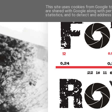
This site uses cookies from Google to 
are shared with Google along with per
statistics, and to detect and address