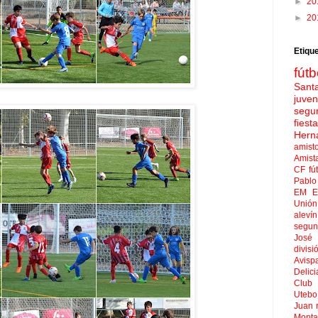
►
20
►
20
Etiqu
fútb
Sant
juven
segu
fies
Hern
amist
Amist
CF
fú
Pablo 
EM El
Unión
aleví
segun
José
divisi
Avisp
Delici
Club 
Uteb
Juan
Mont