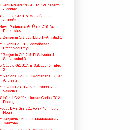
Juvenil Preferente Gr1 J21: Valdefierro 3
- Montec...
3ª Cadete Gr3 J15: Montañana 2 -
Alfindén 1
Alevín Preferente Gr. Único J16: Actur
Pablo Igles...
1ª Benjamín Gr2 J15: Ebro 1 - Amistad 1
2ª Juvenil Gr1 J15: Montañana 5 -
Prados del Rey 3
1ª Benjamín Gr1 J15: El Salvador 4 -
Santa Isabel 3
1ª Cadete Gr1 J17: El Salvador 0 - Ebro
3
2ª Regional Gr1 J16: Montañana 3 - San
Andrés 2
2ª Juvenil Gr3 J14: Santa Isabel "A" 3 -
Valdefier...
3ª Infantil Gr2 J14: Hernán Cortés "B" 2 -
Racing ...
Rugby DHB GrB J11: Fénix 45 - Poble
Nou 8
2ª Benjamín Gr10 J12: Montañana 4 -
Tarazona 1