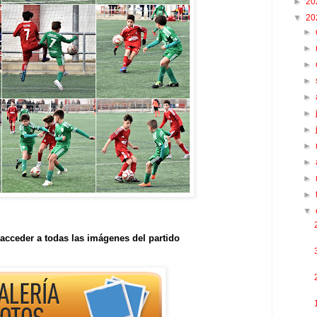
►
20
▼
20
►
►
►
►
►
►
►
►
►
►
►
▼
acceder a todas las imágenes del partido