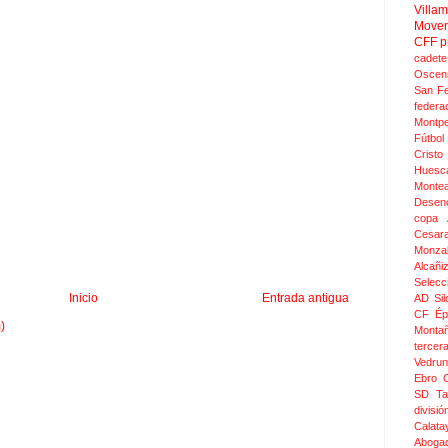
Villa
Move
CFF
p
cadete
Oscen
San F
federa
Montpel
Fútbol
Cristo
Huesc
Monte
Desen
copa 
Cesar
Monza
Alcañi
Selecc
Inicio
Entrada antigua
AD Sil
CF Épi
)
Monta
tercer
Vedru
Ebro 
SD Ta
divis
Calata
Aboga