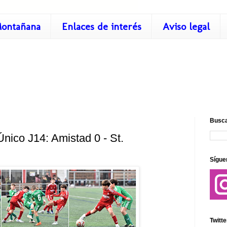
ontañana
Enlaces de interés
Aviso legal
Busca
Único J14: Amistad 0 - St.
Sígue
Twitte