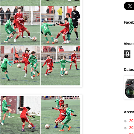
Face
Vistas
9
Datos
Archi
►
20
►
20