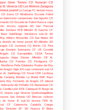
mayor
Giner Torrero
CD Huracán
CD
ra
St. Venecia
UD Los Molinos
Zaragoza
rimera juvenil
La Cartuja FC
división honor
CD Zuera
CF Miralbueno
Escuela Fútbol
se
baloncesto
campeonato
San Agustín CD
ernando CD
Escuela de Fútbol Huesca
copa
ción
tercera regional
AD San Pascual
lier
Desfase
EFB Alfindén
El Gancho CF
 Base Sabiñánigo
Volcánicos
sub-16
AD
 Rey
Atlético Mozarrifar
CD San Mateo
SD
a
división de honor juvenil
AD Alfindén
AD
aragón
CD Juventud
CD Morés
CD Pina
caje
Emotion
Submarino CF
UE Cornellá
Aragón
CD Garrapinillos
CESA
Torneo
augusta
Viejas Glorias
Alfindén CB
At.
lbarba
CD Fuentes
CD Perdiguera
CF
z
Mortíferos
Peña Edelweiss
Prados del Rey
ión Aragón
Siglo XXI
copa centenario
sub-14
os
At. Sabiñánigo
CD Teruel
CDR Leciñena
la
Camping Bohalar
La Muela EMF
Rayo
ñana
Rey Fernando de Aragón CF
laboral
a federación
AD Peñaflor
CD Marianistas
CD
na
Castilla-León
EFB Calatayud
El Burgo de
CD
Jeques
Liga Venecia
Quebrantagallinas
razona
San Antonio
UD Biescas
ciclismo
ión de honor B
sub-23
tercera FEB
At.
yud
CF Calamocha
Cataluña
Colegio
dos
Disturbio
EF SD Huesca
El Bloke