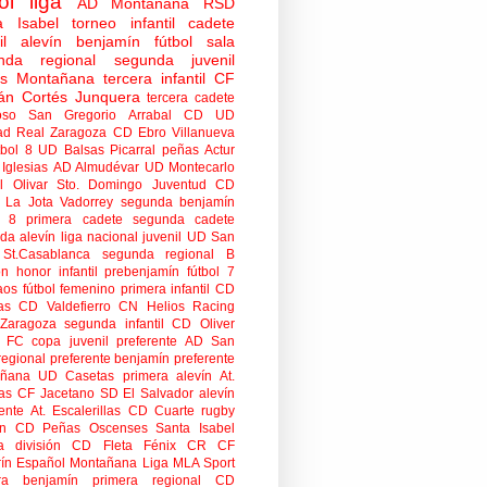
ol
liga
AD Montañana
RSD
a Isabel
torneo
infantil
cadete
il
alevín
benjamín
fútbol sala
nda regional
segunda juvenil
tas Montañana
tercera infantil
CF
án Cortés Junquera
tercera cadete
oso
San Gregorio Arrabal CD
UD
ad
Real Zaragoza
CD Ebro
Villanueva
tbol 8
UD Balsas Picarral
peñas
Actur
Iglesias
AD Almudévar
UD Montecarlo
 Olivar
Sto. Domingo Juventud
CD
 La Jota Vadorrey
segunda benjamín
n 8
primera cadete
segunda cadete
da alevín
liga nacional juvenil
UD San
St.Casablanca
segunda regional B
ón honor infantil
prebenjamín
fútbol 7
aos
fútbol femenino
primera infantil
CD
as
CD Valdefierro
CN Helios
Racing
Zaragoza
segunda infantil
CD Oliver
o FC
copa
juvenil preferente
AD San
regional preferente
benjamín preferente
añana
UD Casetas
primera alevín
At.
as
CF Jacetano
SD El Salvador
alevín
ente
At. Escalerillas
CD Cuarte
rugby
n
CD Peñas Oscenses
Santa Isabel
a división
CD Fleta
Fénix CR
CF
rín
Español Montañana
Liga MLA Sport
ra benjamín
primera regional
CD