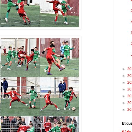
►
20
►
20
►
20
►
20
►
20
►
20
►
20
Etiqu