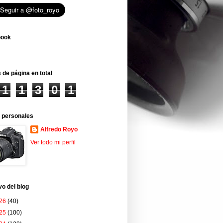
book
 de página en total
1
1
3
0
1
 personales
Alfredo Royo
Ver todo mi perfil
vo del blog
26
(40)
25
(100)