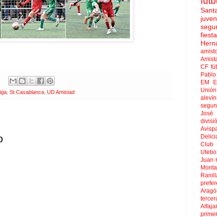
fútb
Sant
juven
segu
fies
Hern
amist
Amist
CF
fú
Pablo 
EM El
Unión
liga
,
St.Casablanca
,
UD Amistad
aleví
segun
José
divisi
Avisp
o
Delici
Club 
Uteb
Juan
Mont
Ranill
prefer
Aragó
tercer
Alfaja
prime