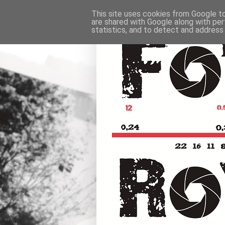
This site uses cookies from Google to 
are shared with Google along with per
statistics, and to detect and address