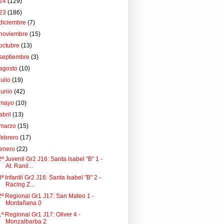
24
(129)
23
(186)
diciembre
(7)
noviembre
(15)
octubre
(13)
septiembre
(3)
agosto
(10)
julio
(19)
junio
(42)
mayo
(10)
abril
(13)
marzo
(15)
febrero
(17)
enero
(22)
2ª Juvenil Gr2 J16: Santa Isabel "B" 1 -
At. Ranil...
3ª Infantil Gr2 J16: Santa Isabel "B" 2 -
Racing Z...
2ª Regional Gr1 J17: San Mateo 1 -
Montañana 0
1ª Regional Gr1 J17: Oliver 4 -
Monzalbarba 2