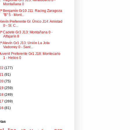
2ª Regional Gr1 J15: Miralbueno 0 -
Montañana 0
2ª Benjamín Gr10 J11: Racing Zaragoza
"B" 5 - Mont...
Alevín Preferente Gr. Único J14: Amistad
0 - St. C...
3ª Cadete Gr3 J13: Montañana 0 -
Alfajarín 8
2ª Alevín Gr1 J13: Unión La Jota
Vadorrey 0 - Sant...
Juvenil Preferente Gr1 J18: Montecarlo
1 - Helios 0
22
(177)
21
(91)
20
(75)
19
(259)
18
(249)
17
(269)
16
(81)
etas