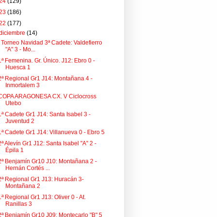
24
(129)
23
(186)
22
(177)
diciembre
(14)
I Torneo Navidad 3ª Cadete: Valdefierro
"A" 3 - Mo...
1ª Femenina. Gr. Único. J12: Ebro 0 -
Huesca 1
2ª Regional Gr1 J14: Montañana 4 -
Inmortalem 3
COPA ARAGONESA CX. V Ciclocross
Utebo
1ª Cadete Gr1 J14: Santa Isabel 3 -
Juventud 2
1ª Cadete Gr1 J14: Villanueva 0 - Ebro 5
2ª Alevín Gr1 J12: Santa Isabel "A" 2 -
Épila 1
2ª Benjamín Gr10 J10: Montañana 2 -
Hernán Cortés ...
2ª Regional Gr1 J13: Huracán 3-
Montañana 2
1ª Regional Gr1 J13: Oliver 0 - At.
Ranillas 3
2ª Benjamín Gr10 J09: Montecarlo "B" 5