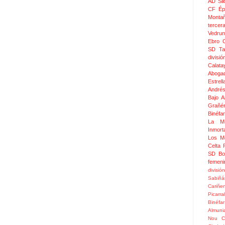
AD Sil
CF Épi
Monta
tercer
Vedru
Ebro 
SD Ta
divis
Calata
Aboga
Estrel
Andrés
Bajo 
Grañé
Binéfar
La Mu
Inmor
Los M
Celta
SD Bo
femeni
divisió
Sabiñá
Cariñe
Picarral
Binéfar
Almuni
Nou
C