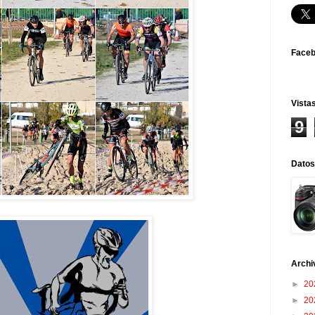
Face
Vistas
9
Datos
Archi
►
20
►
20