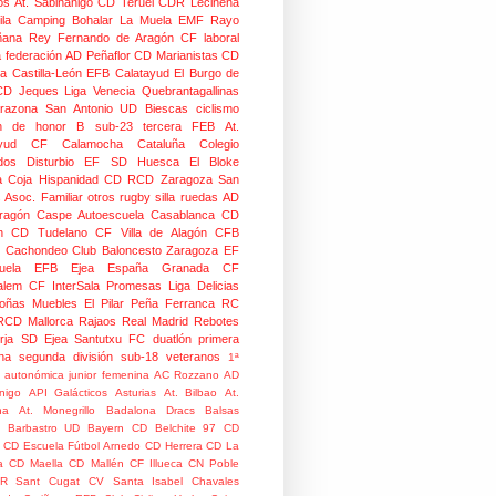
os
At. Sabiñánigo
CD Teruel
CDR Leciñena
la
Camping Bohalar
La Muela EMF
Rayo
ñana
Rey Fernando de Aragón CF
laboral
a federación
AD Peñaflor
CD Marianistas
CD
na
Castilla-León
EFB Calatayud
El Burgo de
CD
Jeques
Liga Venecia
Quebrantagallinas
razona
San Antonio
UD Biescas
ciclismo
ión de honor B
sub-23
tercera FEB
At.
yud
CF Calamocha
Cataluña
Colegio
dos
Disturbio
EF SD Huesca
El Bloke
la Coja
Hispanidad CD
RCD Zaragoza
San
 Asoc. Familiar
otros
rugby silla ruedas
AD
Aragón Caspe
Autoescuela Casablanca
CD
n
CD Tudelano
CF Villa de Alagón
CFB
Cachondeo
Club Baloncesto Zaragoza
EF
ela
EFB Ejea
España
Granada CF
talem CF
InterSala Promesas
Liga Delicias
oñas
Muebles El Pilar
Peña Ferranca
RC
RCD Mallorca
Rajaos
Real Madrid
Rebotes
rja
SD Ejea
Santutxu FC
duatlón
primera
na
segunda división
sub-18
veteranos
1ª
n autonómica junior femenina
AC Rozzano
AD
nigo
API Galácticos
Asturias
At. Bilbao
At.
na
At. Monegrillo
Badalona Dracs
Balsas
Barbastro UD
Bayern
CD Belchite 97
CD
CD Escuela Fútbol Arnedo
CD Herrera
CD La
a
CD Maella
CD Mallén
CF Illueca
CN Poble
R Sant Cugat
CV Santa Isabel
Chavales