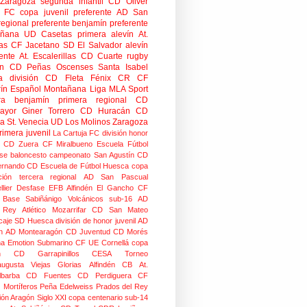
Zaragoza
segunda infantil
CD Oliver
o FC
copa
juvenil preferente
AD San
regional preferente
benjamín preferente
añana
UD Casetas
primera alevín
At.
as
CF Jacetano
SD El Salvador
alevín
ente
At. Escalerillas
CD Cuarte
rugby
n
CD Peñas Oscenses
Santa Isabel
a división
CD Fleta
Fénix CR
CF
rín
Español Montañana
Liga MLA Sport
ra benjamín
primera regional
CD
mayor
Giner Torrero
CD Huracán
CD
ra
St. Venecia
UD Los Molinos
Zaragoza
rimera juvenil
La Cartuja FC
división honor
CD Zuera
CF Miralbueno
Escuela Fútbol
se
baloncesto
campeonato
San Agustín CD
ernando CD
Escuela de Fútbol Huesca
copa
ción
tercera regional
AD San Pascual
lier
Desfase
EFB Alfindén
El Gancho CF
 Base Sabiñánigo
Volcánicos
sub-16
AD
o Rey
Atlético Mozarrifar
CD San Mateo
caje
SD Huesca
división de honor juvenil
AD
n
AD Montearagón
CD Juventud
CD Morés
na
Emotion
Submarino CF
UE Cornellá
copa
n
CD Garrapinillos
CESA
Torneo
augusta
Viejas Glorias
Alfindén CB
At.
lbarba
CD Fuentes
CD Perdiguera
CF
z
Mortíferos
Peña Edelweiss
Prados del Rey
ión Aragón
Siglo XXI
copa centenario
sub-14