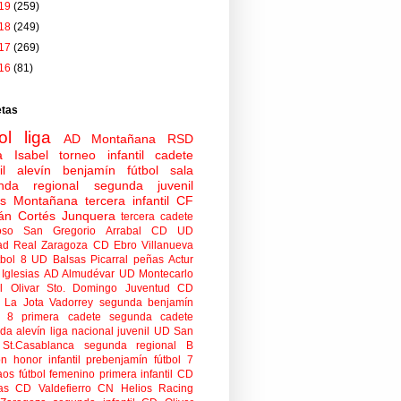
19
(259)
18
(249)
17
(269)
16
(81)
etas
ol
liga
AD Montañana
RSD
a Isabel
torneo
infantil
cadete
il
alevín
benjamín
fútbol sala
nda regional
segunda juvenil
tas Montañana
tercera infantil
CF
án Cortés Junquera
tercera cadete
oso
San Gregorio Arrabal CD
UD
ad
Real Zaragoza
CD Ebro
Villanueva
tbol 8
UD Balsas Picarral
peñas
Actur
Iglesias
AD Almudévar
UD Montecarlo
 Olivar
Sto. Domingo Juventud
CD
 La Jota Vadorrey
segunda benjamín
n 8
primera cadete
segunda cadete
da alevín
liga nacional juvenil
UD San
St.Casablanca
segunda regional B
ón honor infantil
prebenjamín
fútbol 7
aos
fútbol femenino
primera infantil
CD
as
CD Valdefierro
CN Helios
Racing