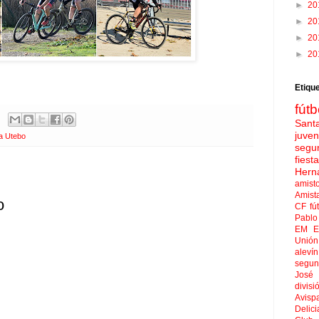
►
20
►
20
►
20
►
20
Etiqu
fútb
Sant
juven
ta Utebo
segu
fies
Hern
amist
Amist
o
CF
fú
Pablo 
EM El
Unión
aleví
segun
José
divisi
Avisp
Delici