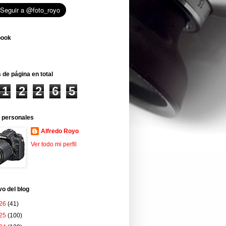
book
 de página en total
1
2
2
6
5
 personales
Alfredo Royo
Ver todo mi perfil
vo del blog
26
(41)
25
(100)