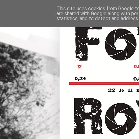
This site uses cookies from Google to 
are shared with Google along with per
statistics, and to detect and address