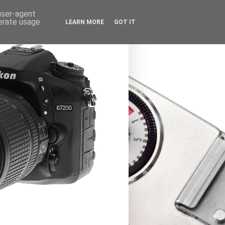
 user-agent
nerate usage
LEARN MORE
GOT IT