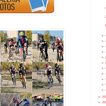
►
►
►
►
►
►
►
►
►
►
►
►
20
►
20