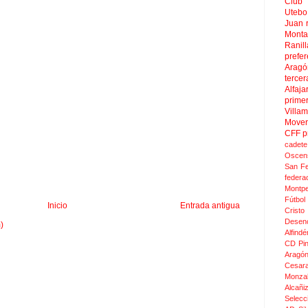
Club 
Uteb
Juan
Mont
Ranill
prefer
Aragó
tercer
Alfaja
prime
Villa
Move
CFF
p
cadete
Oscen
San F
federa
Montpel
Fútbol
Inicio
Entrada antigua
Crist
Desen
)
Alfindé
CD Pi
Aragó
Cesar
Monza
Alcañi
Selecc