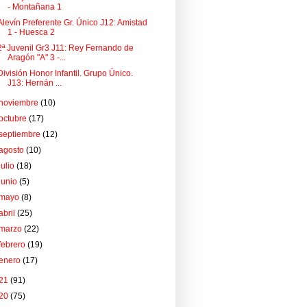
- Montañana 1
Alevín Preferente Gr. Único J12: Amistad
1 - Huesca 2
2ª Juvenil Gr3 J11: Rey Fernando de
Aragón "A" 3 -...
División Honor Infantil. Grupo Único.
J13: Hernán ...
noviembre
(10)
octubre
(17)
septiembre
(12)
agosto
(10)
julio
(18)
junio
(5)
mayo
(8)
abril
(25)
marzo
(22)
febrero
(19)
enero
(17)
21
(91)
20
(75)