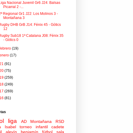
Liga Nacional Juvenil Gr6 J24: Balsas
Picarral 2 -...
2ª Regional Gr1 J22: Los Molinos 3 -
Montañana 3
Rugby DHB GrB J14: Fénix 45 - Gòtics
12
Rugby Sub18 1ª Catalana J08: Fénix 35
- Gòtics 0
febrero
(19)
enero
(17)
21
(91)
20
(75)
19
(259)
18
(249)
17
(269)
16
(81)
etas
ol
liga
AD Montañana
RSD
a Isabel
torneo
infantil
cadete
il
alevín
benjamín
fútbol sala