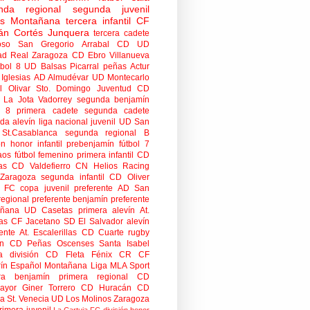
nda regional
segunda juvenil
tas Montañana
tercera infantil
CF
án Cortés Junquera
tercera cadete
oso
San Gregorio Arrabal CD
UD
ad
Real Zaragoza
CD Ebro
Villanueva
tbol 8
UD Balsas Picarral
peñas
Actur
Iglesias
AD Almudévar
UD Montecarlo
 Olivar
Sto. Domingo Juventud
CD
 La Jota Vadorrey
segunda benjamín
n 8
primera cadete
segunda cadete
da alevín
liga nacional juvenil
UD San
St.Casablanca
segunda regional B
ón honor infantil
prebenjamín
fútbol 7
aos
fútbol femenino
primera infantil
CD
as
CD Valdefierro
CN Helios
Racing
Zaragoza
segunda infantil
CD Oliver
o FC
copa
juvenil preferente
AD San
regional preferente
benjamín preferente
añana
UD Casetas
primera alevín
At.
as
CF Jacetano
SD El Salvador
alevín
ente
At. Escalerillas
CD Cuarte
rugby
n
CD Peñas Oscenses
Santa Isabel
a división
CD Fleta
Fénix CR
CF
rín
Español Montañana
Liga MLA Sport
ra benjamín
primera regional
CD
mayor
Giner Torrero
CD Huracán
CD
ra
St. Venecia
UD Los Molinos
Zaragoza