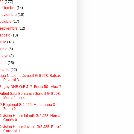
22
(177)
diciembre
(14)
noviembre
(10)
octubre
(17)
septiembre
(12)
agosto
(10)
julio
(18)
junio
(5)
mayo
(8)
abril
(25)
marzo
(22)
Liga Nacional Juvenil Gr6 J28: Balsas
Picarral 3 -...
Rugby DHB GrB J17: Fénix 50 - Akra 7
Fútbol Sala Benjamín Serie II Gr6 J08:
Montañana 4...
2ª Regional Gr1 J25: Montañana 3 -
Zuera 2
División Honor Infantil Gr2 J23: Hernán
Cortés 0 -...
División Honor Juvenil Gr3 J25: Ebro 1 -
Cornellà 1