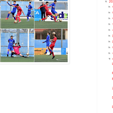
▼
20
►
►
►
►
►
►
►
►
►
▼