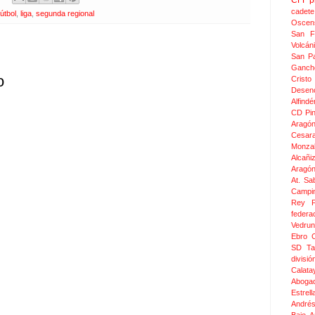
CFF
p
cadete
fútbol
,
liga
,
segunda regional
Oscen
San F
Volcán
San Pa
Ganch
o
Crist
Desen
Alfindé
CD Pi
Aragó
Cesar
Monza
Alcañi
Aragó
At. Sa
Campin
Rey F
federa
Vedru
Ebro 
SD Ta
divis
Calata
Aboga
Estrel
Andrés