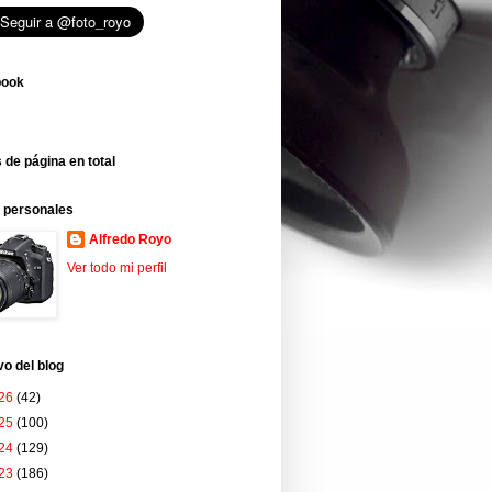
book
 de página en total
 personales
Alfredo Royo
Ver todo mi perfil
vo del blog
26
(42)
25
(100)
24
(129)
23
(186)