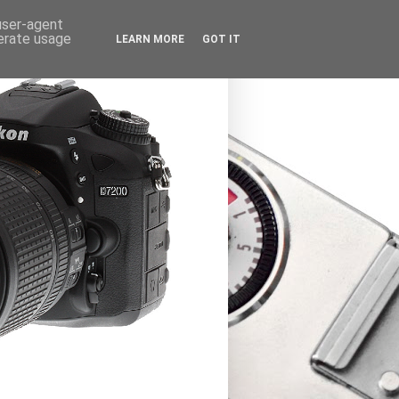
 user-agent
nerate usage
LEARN MORE
GOT IT