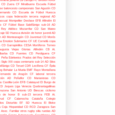
rimera juvenil
La Cartuja FC
división honor
CD Zuera
CF Miralbueno
Escuela Fútbol
se
baloncesto
campeonato
San Agustín CD
ernando CD
Escuela de Fútbol Huesca
icos
copa federación
tercera regional
AD
scual Montpellier
Desfase
EFB Alfindén
El
o CF
Fútbol Base Sabiñánigo
sub-16
AD
o Rey
Atlético Mozarrifar
CD San Mateo
caje
SD Huesca
división de honor juvenil
AD
n
AD Montearagón
CD Juventud
CD Morés
na
Emotion
Submarino CF
UE Cornellá
copa
n
CD Garrapinillos
CESA
Mortíferos
Torneo
augusta
Viejas Glorias
Alfindén CB
At.
lbarba
CD Fuentes
CD Perdiguera
CF
z
Peña Edelweiss
Prados del Rey
Selección
n
Siglo XXI
copa centenario
sub-14
AD Silos
biñánigo
CD Teruel
CDR Leciñena
CF Épila
g Bohalar
La Muela EMF
Rayo Montañana
ernando de Aragón CF
laboral
tercera
ción
AD Peñaflor
CD Marianistas
CD
na
Castilla-León
EFB Calatayud
El Burgo de
CD
Jeques
Liga Venecia
Quebrantagallinas
razona
San Antonio
UD Biescas
ciclismo
ión de honor B
sub-23
tercera FEB
At.
yud
CF Calamocha
Cataluña
Colegio
dos
Disturbio
EF SD Huesca
El Bloke
la Coja
Hispanidad CD
RCD Zaragoza
San
 Asoc. Familiar
otros
rugby silla ruedas
AD