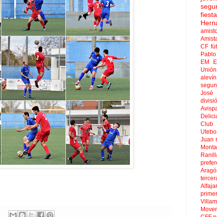
segu
fies
Hern
amist
Amist
CF
fú
Pablo 
EM El
Unión
aleví
segun
José
divisi
Avisp
Delici
Club 
Uteb
Juan
Mont
Ranill
prefer
Aragó
tercer
Alfaja
prime
Villa
Move