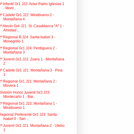
3ª Infantil Gr1 J22: Actur Pablo Iglesias 1
- Mont...
3ª Cadete Gr1 J22: Miralbueno 2 -
Montañana 4
2ª Alevín Gr4 J21: St. Casablanca "A" 1 -
Amistad ...
2ª Regional B J24: Santa Isabel 3 -
Monegrillo 1
2ª Regional Gr1 J24: Perdiguera 2 -
Montañana 3
2ª Juvenil Gr1 J22: Zuera 1 - Montañana
2
3ª Cadete Gr1 J21: Montañana 3 - Pina
1
2ª Regional Gr1 J21: Montañana 2 -
Movera 1
División Honor Juvenil Gr3 J23:
Montecarlo 1 - Bar...
2ª Regional Gr1 J23: Montañana 1 -
Miralbueno 1
Regional Preferente Gr2 J23: Santa
Isabel 0 - San ...
2ª Juvenil Gr1 J21: Montañana 2 - Utebo
1