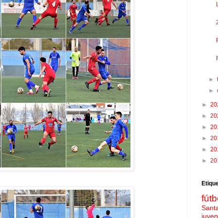
►
►
►
20
►
20
►
20
►
20
►
20
►
20
Etiqu
fútb
Sant
juven