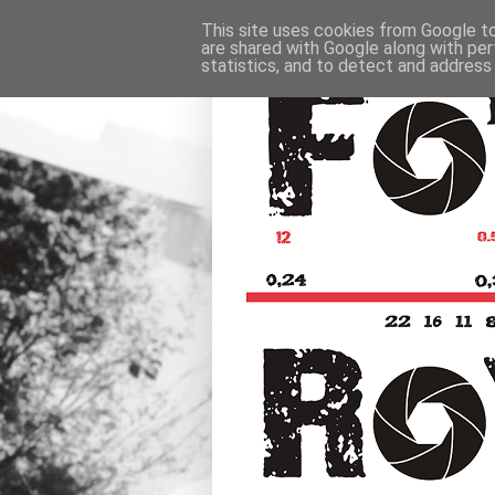
This site uses cookies from Google to 
are shared with Google along with per
statistics, and to detect and address