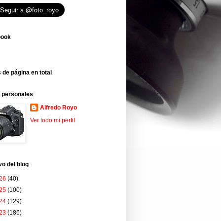
book
 de página en total
 personales
Alfredo Royo
Ver todo mi perfil
vo del blog
26
(40)
25
(100)
24
(129)
23
(186)