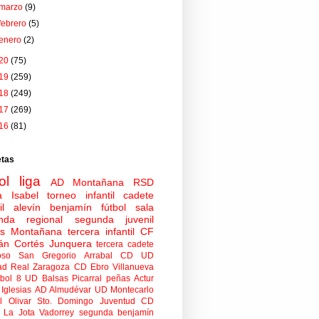
marzo
(9)
febrero
(5)
enero
(2)
20
(75)
19
(259)
18
(249)
17
(269)
16
(81)
etas
ol
liga
AD Montañana
RSD
a Isabel
torneo
infantil
cadete
il
alevín
benjamín
fútbol sala
nda regional
segunda juvenil
tas Montañana
tercera infantil
CF
án Cortés Junquera
tercera cadete
oso
San Gregorio Arrabal CD
UD
ad
Real Zaragoza
CD Ebro
Villanueva
tbol 8
UD Balsas Picarral
peñas
Actur
Iglesias
AD Almudévar
UD Montecarlo
 Olivar
Sto. Domingo Juventud
CD
 La Jota Vadorrey
segunda benjamín