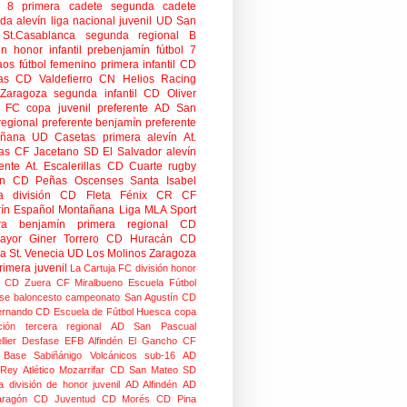
n 8
primera cadete
segunda cadete
da alevín
liga nacional juvenil
UD San
St.Casablanca
segunda regional B
ón honor infantil
prebenjamín
fútbol 7
aos
fútbol femenino
primera infantil
CD
as
CD Valdefierro
CN Helios
Racing
Zaragoza
segunda infantil
CD Oliver
o FC
copa
juvenil preferente
AD San
regional preferente
benjamín preferente
añana
UD Casetas
primera alevín
At.
as
CF Jacetano
SD El Salvador
alevín
ente
At. Escalerillas
CD Cuarte
rugby
n
CD Peñas Oscenses
Santa Isabel
a división
CD Fleta
Fénix CR
CF
rín
Español Montañana
Liga MLA Sport
ra benjamín
primera regional
CD
mayor
Giner Torrero
CD Huracán
CD
ra
St. Venecia
UD Los Molinos
Zaragoza
rimera juvenil
La Cartuja FC
división honor
CD Zuera
CF Miralbueno
Escuela Fútbol
se
baloncesto
campeonato
San Agustín CD
ernando CD
Escuela de Fútbol Huesca
copa
ción
tercera regional
AD San Pascual
lier
Desfase
EFB Alfindén
El Gancho CF
 Base Sabiñánigo
Volcánicos
sub-16
AD
 Rey
Atlético Mozarrifar
CD San Mateo
SD
a
división de honor juvenil
AD Alfindén
AD
aragón
CD Juventud
CD Morés
CD Pina