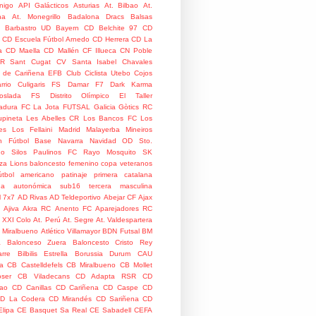
nigo
API Galácticos
Asturias
At. Bilbao
At.
na
At. Monegrillo
Badalona Dracs
Balsas
Barbastro UD
Bayern
CD Belchite 97
CD
CD Escuela Fútbol Arnedo
CD Herrera
CD La
a
CD Maella
CD Mallén
CF Illueca
CN Poble
R Sant Cugat
CV Santa Isabel
Chavales
 de Cariñena EFB
Club Ciclista Utebo
Cojos
rrio
Culigaris FS
Damar F7
Dark Karma
coslada FS
Distrito Olímpico
El Taller
adura
FC La Jota
FUTSAL
Galicia
Gòtics RC
pineta
Les Abelles CR
Los Bancos FC
Los
es
Los Fellaini
Madrid
Malayerba
Mineiros
n Fútbol Base
Navarra
Navidad
OD Sto.
o Silos
Paulinos FC
Rayo Mosquito
SK
za Lions
baloncesto femenino
copa veteranos
útbol americano
patinaje
primera catalana
da autonómica
sub16
tercera masculina
l
7x7
AD Rivas
AD Teldeportivo
Abejar CF
Ajax
Ajiva
Akra RC
Anento FC
Aparejadores RC
 XXI Colo
At. Perú
At. Segre
At. Valdespartera
o Miralbueno
Atlético Villamayor
BDN Futsal
BM
a
Balonceso Zuera
Baloncesto Cristo Rey
rre
Bilbilis Estrella
Borussia Durum
CAU
ia
CB Castelldefels
CB Miralbueno
CB Mollet
ser
CB Viladecans
CD Adapta RSR
CD
rao
CD Canillas
CD Cariñena
CD Caspe
CD
D La Codera
CD Mirandés
CD Sariñena
CD
Elipa
CE Basquet Sa Real
CE Sabadell
CEFA