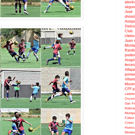
aleví
segun
José
divisi
Avisp
Delici
Club 
Uteb
Juan
Mont
Ranill
prefer
Aragó
tercer
Alfaja
prime
Villa
Move
CFF
p
cadete
Oscen
San F
federa
Montpel
Fútbol
Cristo
Huesc
Monte