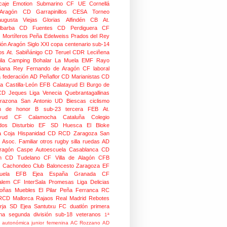
caje
Emotion
Submarino CF
UE Cornellá
Aragón
CD Garrapinillos
CESA
Torneo
augusta
Viejas Glorias
Alfindén CB
At.
lbarba
CD Fuentes
CD Perdiguera
CF
z
Mortíferos
Peña Edelweiss
Prados del Rey
ión Aragón
Siglo XXI
copa centenario
sub-14
os
At. Sabiñánigo
CD Teruel
CDR Leciñena
la
Camping Bohalar
La Muela EMF
Rayo
ñana
Rey Fernando de Aragón CF
laboral
a federación
AD Peñaflor
CD Marianistas
CD
na
Castilla-León
EFB Calatayud
El Burgo de
CD
Jeques
Liga Venecia
Quebrantagallinas
razona
San Antonio
UD Biescas
ciclismo
ión de honor B
sub-23
tercera FEB
At.
yud
CF Calamocha
Cataluña
Colegio
dos
Disturbio
EF SD Huesca
El Bloke
la Coja
Hispanidad CD
RCD Zaragoza
San
 Asoc. Familiar
otros
rugby silla ruedas
AD
Aragón Caspe
Autoescuela Casablanca
CD
n
CD Tudelano
CF Villa de Alagón
CFB
Cachondeo
Club Baloncesto Zaragoza
EF
ela
EFB Ejea
España
Granada CF
talem CF
InterSala Promesas
Liga Delicias
oñas
Muebles El Pilar
Peña Ferranca
RC
RCD Mallorca
Rajaos
Real Madrid
Rebotes
rja
SD Ejea
Santutxu FC
duatlón
primera
na
segunda división
sub-18
veteranos
1ª
n autonómica junior femenina
AC Rozzano
AD