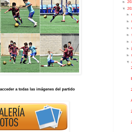
►
20
▼
20
►
►
►
►
►
►
►
▼
acceder a todas las imágenes del partido