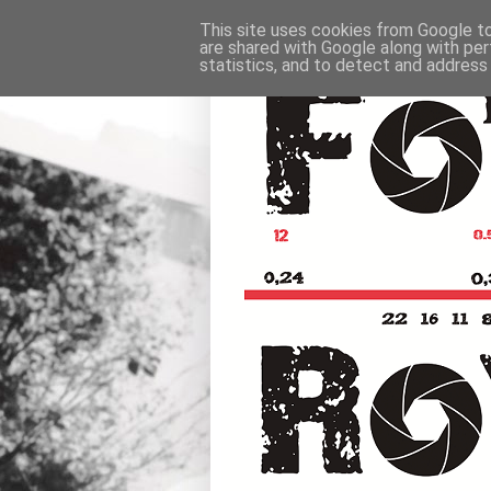
This site uses cookies from Google to 
are shared with Google along with per
statistics, and to detect and address