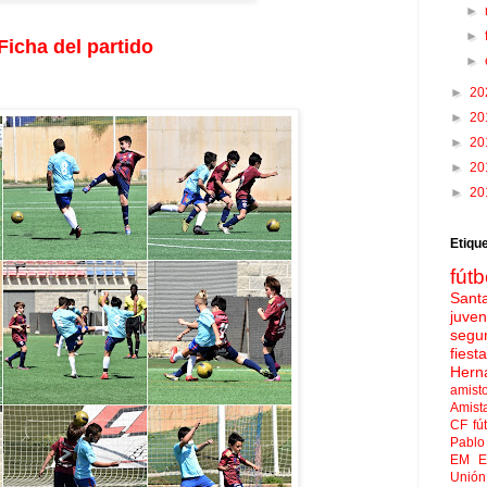
►
►
Ficha del partido
►
►
20
►
20
►
20
►
20
►
20
Etiqu
fútb
Sant
juven
segu
fies
Hern
amist
Amist
CF
fú
Pablo 
EM El
Unión