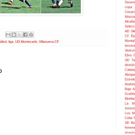
Desen
copa 
Cesar
Monza
Alcañi
Selecc
AD Sil
CF Épi
Monta
fútbol
,
liga
,
UD Montecarlo
,
Villanueva CF
tercer
Vedru
Ebro 
SD Ta
divis
o
Calata
Aboga
Estrel
Andrés
Bajo 
Grañé
Binéfar
La Mu
Inmor
Los M
Celta
SD Bo
femeni
divisió