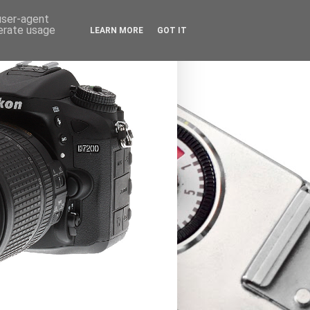
 user-agent
nerate usage
LEARN MORE
GOT IT