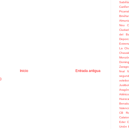
Sabiñá
Cariñe
Picarral
Binéfar
Almuni
Nou
C
Ciudad
del Ba
Depor
Extrem
La Chu
Chaval
Monzó
Doming
Zarago
Inicio
Entrada antigua
final
f
segun
)
voleibo
Juslibol
Aragón
Atlétic
Huesc
Benaba
Valenc
CB Ro
Calato
Eder
C
Unión 