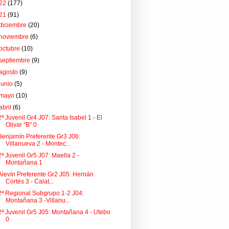
22
(177)
21
(91)
diciembre
(20)
noviembre
(6)
octubre
(10)
septiembre
(9)
agosto
(9)
junio
(5)
mayo
(10)
abril
(6)
2ª Juvenil Gr4 J07: Santa Isabel 1 - El
Olivar "B" 0
Benjamín Preferente Gr3 J06:
Villanueva 2 - Montec...
2ª Juvenil Gr5 J07: Maella 2 -
Montañana 1
Alevín Preferente Gr2 J05: Hernán
Cortés 3 - Calat...
2ª Regional Subgrupo 1-2 J04:
Montañana 3 -Villanu...
2ª Juvenil Gr5 J05: Montañana 4 - Utebo
0