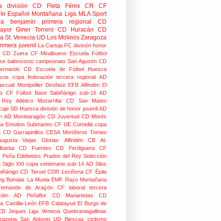
a división
CD Fleta
Fénix CR
CF
rín
Español Montañana
Liga MLA Sport
ra benjamín
primera regional
CD
mayor
Giner Torrero
CD Huracán
CD
ra
St. Venecia
UD Los Molinos
Zaragoza
rimera juvenil
La Cartuja FC
división honor
CD Zuera
CF Miralbueno
Escuela Fútbol
se
baloncesto
campeonato
San Agustín CD
ernando CD
Escuela de Fútbol Huesca
icos
copa federación
tercera regional
AD
scual Montpellier
Desfase
EFB Alfindén
El
o CF
Fútbol Base Sabiñánigo
sub-16
AD
o Rey
Atlético Mozarrifar
CD San Mateo
caje
SD Huesca
división de honor juvenil
AD
n
AD Montearagón
CD Juventud
CD Morés
na
Emotion
Submarino CF
UE Cornellá
copa
n
CD Garrapinillos
CESA
Mortíferos
Torneo
augusta
Viejas Glorias
Alfindén CB
At.
lbarba
CD Fuentes
CD Perdiguera
CF
z
Peña Edelweiss
Prados del Rey
Selección
n
Siglo XXI
copa centenario
sub-14
AD Silos
biñánigo
CD Teruel
CDR Leciñena
CF Épila
g Bohalar
La Muela EMF
Rayo Montañana
ernando de Aragón CF
laboral
tercera
ción
AD Peñaflor
CD Marianistas
CD
na
Castilla-León
EFB Calatayud
El Burgo de
CD
Jeques
Liga Venecia
Quebrantagallinas
razona
San Antonio
UD Biescas
ciclismo