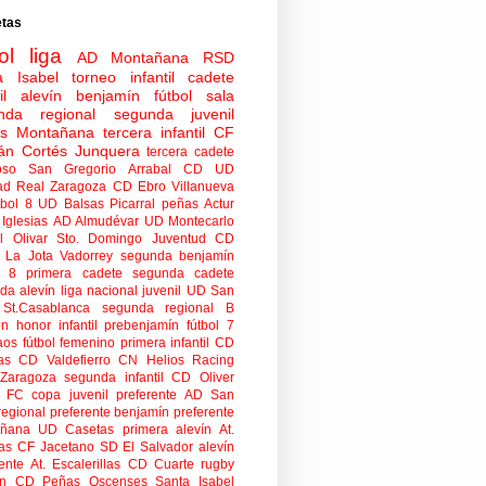
etas
ol
liga
AD Montañana
RSD
a Isabel
torneo
infantil
cadete
il
alevín
benjamín
fútbol sala
nda regional
segunda juvenil
tas Montañana
tercera infantil
CF
án Cortés Junquera
tercera cadete
oso
San Gregorio Arrabal CD
UD
ad
Real Zaragoza
CD Ebro
Villanueva
tbol 8
UD Balsas Picarral
peñas
Actur
Iglesias
AD Almudévar
UD Montecarlo
 Olivar
Sto. Domingo Juventud
CD
 La Jota Vadorrey
segunda benjamín
n 8
primera cadete
segunda cadete
da alevín
liga nacional juvenil
UD San
St.Casablanca
segunda regional B
ón honor infantil
prebenjamín
fútbol 7
aos
fútbol femenino
primera infantil
CD
as
CD Valdefierro
CN Helios
Racing
Zaragoza
segunda infantil
CD Oliver
o FC
copa
juvenil preferente
AD San
regional preferente
benjamín preferente
añana
UD Casetas
primera alevín
At.
as
CF Jacetano
SD El Salvador
alevín
ente
At. Escalerillas
CD Cuarte
rugby
n
CD Peñas Oscenses
Santa Isabel