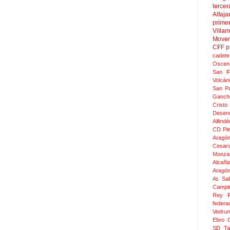
tercer
Alfaja
prime
Villa
Move
CFF
p
cadete
Oscen
San F
Volcán
San Pa
Ganch
Crist
Desen
Alfindé
CD Pi
Aragó
Cesar
Monza
Alcañi
Aragó
At. Sa
Campin
Rey F
federa
Vedru
Ebro 
SD Ta