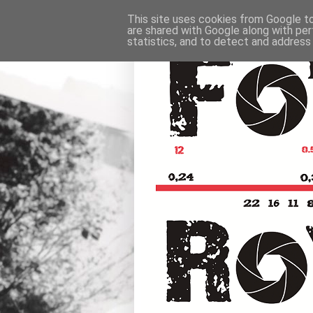
This site uses cookies from Google to 
are shared with Google along with per
statistics, and to detect and address