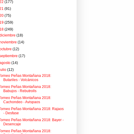
22
(177)
21
(91)
20
(75)
19
(259)
18
(249)
diciembre
(18)
noviembre
(14)
octubre
(12)
septiembre
(17)
agosto
(14)
julio
(12)
Torneo Peñas Montañana 2018:
Butariles - Volcánicos
Torneo Peñas Montañana 2018:
Babujos - Rebutrolls
Torneo Peñas Montañana 2018:
Cachondeo - Avispaos
Torneo Peñas Montañana 2018: Rajaos
- Desfase
Torneo Peñas Montañana 2018: Bayer -
Desencaje
Torneo Peñas Montañana 2018: