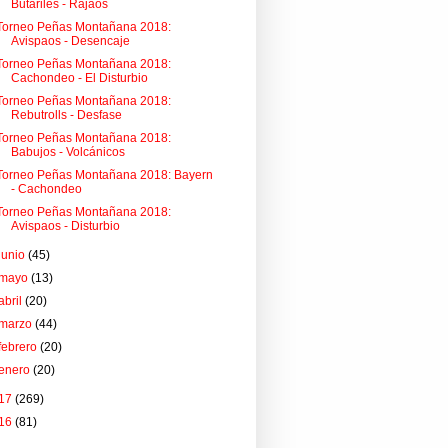
Butariles - Rajaos
Torneo Peñas Montañana 2018:
Avispaos - Desencaje
Torneo Peñas Montañana 2018:
Cachondeo - El Disturbio
Torneo Peñas Montañana 2018:
Rebutrolls - Desfase
Torneo Peñas Montañana 2018:
Babujos - Volcánicos
Torneo Peñas Montañana 2018: Bayern
- Cachondeo
Torneo Peñas Montañana 2018:
Avispaos - Disturbio
junio
(45)
mayo
(13)
abril
(20)
marzo
(44)
febrero
(20)
enero
(20)
17
(269)
16
(81)