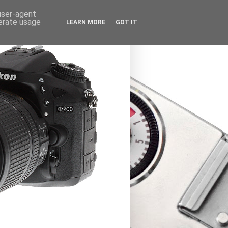
 user-agent
nerate usage
LEARN MORE
GOT IT