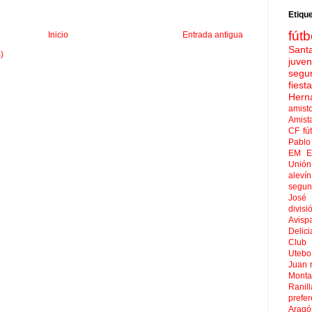
Etiqu
fútb
Inicio
Entrada antigua
Sant
)
juven
segu
fies
Hern
amist
Amist
CF
fú
Pablo 
EM El
Unión
aleví
segun
José
divisi
Avisp
Delici
Club 
Uteb
Juan
Mont
Ranill
prefer
Aragó