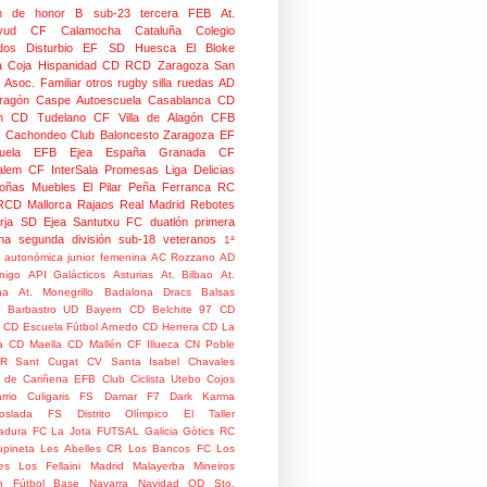
ión de honor B
sub-23
tercera FEB
At.
yud
CF Calamocha
Cataluña
Colegio
dos
Disturbio
EF SD Huesca
El Bloke
la Coja
Hispanidad CD
RCD Zaragoza
San
 Asoc. Familiar
otros
rugby silla ruedas
AD
Aragón Caspe
Autoescuela Casablanca
CD
n
CD Tudelano
CF Villa de Alagón
CFB
Cachondeo
Club Baloncesto Zaragoza
EF
ela
EFB Ejea
España
Granada CF
talem CF
InterSala Promesas
Liga Delicias
oñas
Muebles El Pilar
Peña Ferranca
RC
RCD Mallorca
Rajaos
Real Madrid
Rebotes
rja
SD Ejea
Santutxu FC
duatlón
primera
na
segunda división
sub-18
veteranos
1ª
n autonómica junior femenina
AC Rozzano
AD
nigo
API Galácticos
Asturias
At. Bilbao
At.
na
At. Monegrillo
Badalona Dracs
Balsas
Barbastro UD
Bayern
CD Belchite 97
CD
CD Escuela Fútbol Arnedo
CD Herrera
CD La
a
CD Maella
CD Mallén
CF Illueca
CN Poble
R Sant Cugat
CV Santa Isabel
Chavales
 de Cariñena EFB
Club Ciclista Utebo
Cojos
rrio
Culigaris FS
Damar F7
Dark Karma
coslada FS
Distrito Olímpico
El Taller
adura
FC La Jota
FUTSAL
Galicia
Gòtics RC
pineta
Les Abelles CR
Los Bancos FC
Los
es
Los Fellaini
Madrid
Malayerba
Mineiros
n Fútbol Base
Navarra
Navidad
OD Sto.