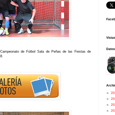
Face
Vistas
Datos
l Campeonato de Fútbol Sala de Peñas de las Fiestas de
8.
Archi
►
20
►
20
►
20
►
20