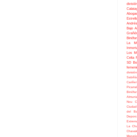
divis
Calata
Aboga
Estrel
Andrés
Bajo 
Grañé
Binéfar
La Mu
Inmor
Los M
Celta
SD Bo
femeni
divisió
Sabiñá
Cariñe
Picarral
Binéfar
Almuni
Nou
C
Ciudad
del Ba
Depor
Extrem
La Chu
Chaval
Monzó