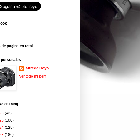
book
 de página en total
 personales
Alfredo Royo
Ver todo mi perfil
vo del blog
26
(42)
25
(100)
24
(129)
23
(186)