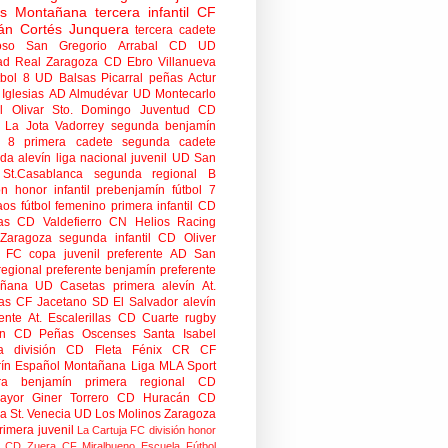
tas Montañana
tercera infantil
CF
án Cortés Junquera
tercera cadete
oso
San Gregorio Arrabal CD
UD
ad
Real Zaragoza
CD Ebro
Villanueva
tbol 8
UD Balsas Picarral
peñas
Actur
Iglesias
AD Almudévar
UD Montecarlo
 Olivar
Sto. Domingo Juventud
CD
 La Jota Vadorrey
segunda benjamín
n 8
primera cadete
segunda cadete
da alevín
liga nacional juvenil
UD San
St.Casablanca
segunda regional B
ón honor infantil
prebenjamín
fútbol 7
aos
fútbol femenino
primera infantil
CD
as
CD Valdefierro
CN Helios
Racing
Zaragoza
segunda infantil
CD Oliver
o FC
copa
juvenil preferente
AD San
regional preferente
benjamín preferente
añana
UD Casetas
primera alevín
At.
as
CF Jacetano
SD El Salvador
alevín
ente
At. Escalerillas
CD Cuarte
rugby
n
CD Peñas Oscenses
Santa Isabel
a división
CD Fleta
Fénix CR
CF
rín
Español Montañana
Liga MLA Sport
ra benjamín
primera regional
CD
mayor
Giner Torrero
CD Huracán
CD
ra
St. Venecia
UD Los Molinos
Zaragoza
rimera juvenil
La Cartuja FC
división honor
CD Zuera
CF Miralbueno
Escuela Fútbol