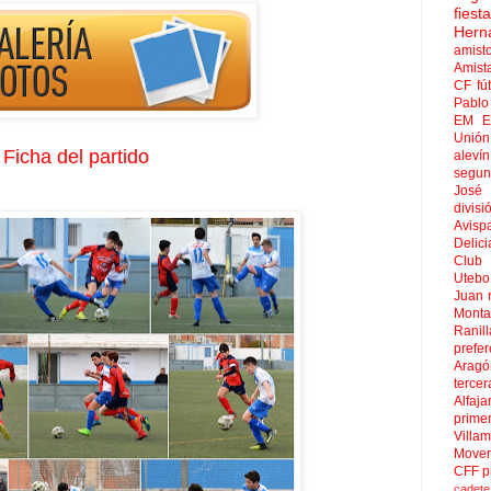
fies
Hern
amist
Amist
CF
fú
Pablo 
EM El
Unión
Ficha del partido
aleví
segun
José
divisi
Avisp
Delici
Club 
Uteb
Juan
Mont
Ranill
prefer
Aragó
tercer
Alfaja
prime
Villa
Move
CFF
p
cadete