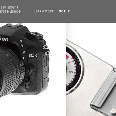
 user-agent
nerate usage
LEARN MORE
GOT IT