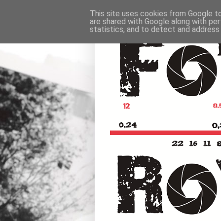
This site uses cookies from Google to 
are shared with Google along with per
statistics, and to detect and address