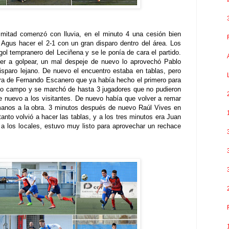
mitad comenzó con lluvia, en el minuto 4 una cesión bien
 Agus hacer el 2-1 con un gran disparo dentro del área. Los
ol tempranero del Leciñena y se le ponía de cara el partido.
lver a golpear, un mal despeje de nuevo lo aprovechó Pablo
sparo lejano. De nuevo el encuentro estaba en tablas, pero
ura de Fernando Escanero que ya había hecho el primero para
pio campo y se marchó de hasta 3 jugadores que no pudieron
de nuevo a los visitantes. De nuevo había que volver a remar
manos a la obra. 3 minutos después de nuevo Raúl Vives en
tanto volvió a hacer las tablas, y a los tres minutos era Juan
a los locales, estuvo muy listo para aprovechar un rechace