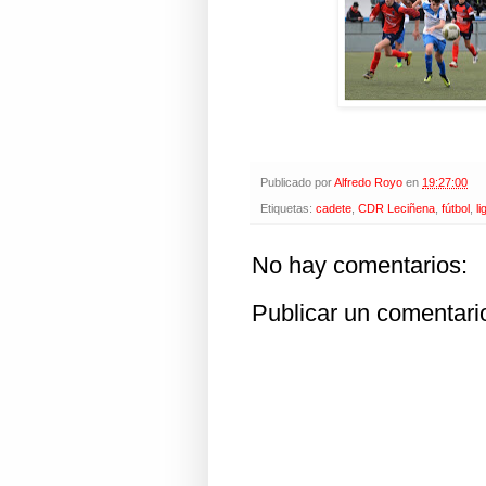
Publicado por
Alfredo Royo
en
19:27:00
Etiquetas:
cadete
,
CDR Leciñena
,
fútbol
,
li
No hay comentarios:
Publicar un comentari