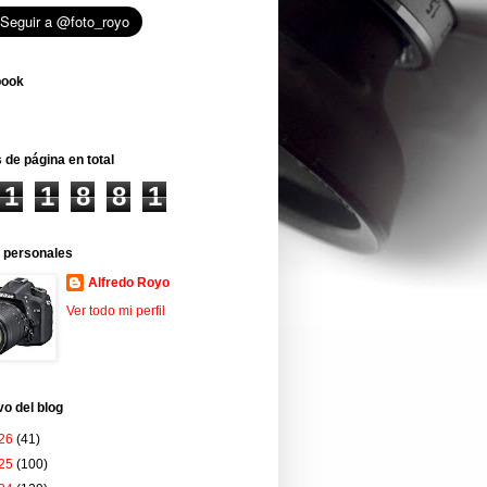
book
 de página en total
1
1
8
8
1
 personales
Alfredo Royo
Ver todo mi perfil
vo del blog
26
(41)
25
(100)