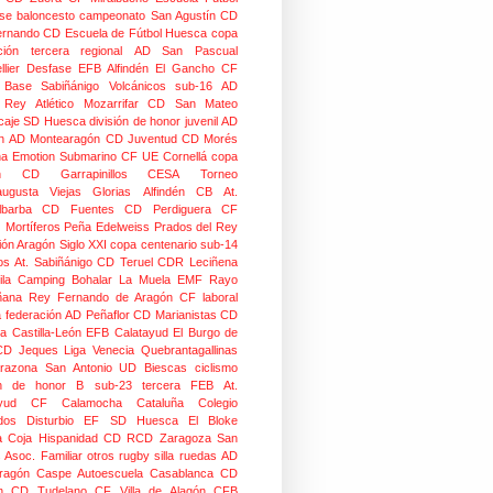
se
baloncesto
campeonato
San Agustín CD
ernando CD
Escuela de Fútbol Huesca
copa
ción
tercera regional
AD San Pascual
lier
Desfase
EFB Alfindén
El Gancho CF
 Base Sabiñánigo
Volcánicos
sub-16
AD
o Rey
Atlético Mozarrifar
CD San Mateo
caje
SD Huesca
división de honor juvenil
AD
n
AD Montearagón
CD Juventud
CD Morés
na
Emotion
Submarino CF
UE Cornellá
copa
n
CD Garrapinillos
CESA
Torneo
augusta
Viejas Glorias
Alfindén CB
At.
lbarba
CD Fuentes
CD Perdiguera
CF
z
Mortíferos
Peña Edelweiss
Prados del Rey
ión Aragón
Siglo XXI
copa centenario
sub-14
os
At. Sabiñánigo
CD Teruel
CDR Leciñena
la
Camping Bohalar
La Muela EMF
Rayo
ñana
Rey Fernando de Aragón CF
laboral
a federación
AD Peñaflor
CD Marianistas
CD
na
Castilla-León
EFB Calatayud
El Burgo de
CD
Jeques
Liga Venecia
Quebrantagallinas
razona
San Antonio
UD Biescas
ciclismo
ión de honor B
sub-23
tercera FEB
At.
yud
CF Calamocha
Cataluña
Colegio
dos
Disturbio
EF SD Huesca
El Bloke
la Coja
Hispanidad CD
RCD Zaragoza
San
 Asoc. Familiar
otros
rugby silla ruedas
AD
Aragón Caspe
Autoescuela Casablanca
CD
n
CD Tudelano
CF Villa de Alagón
CFB