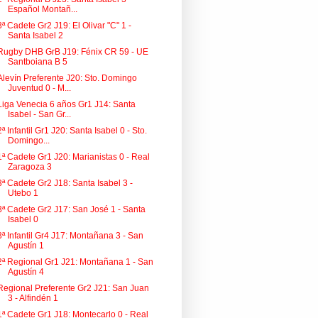
Español Montañ...
3ª Cadete Gr2 J19: El Olivar "C" 1 -
Santa Isabel 2
Rugby DHB GrB J19: Fénix CR 59 - UE
Santboiana B 5
Alevín Preferente J20: Sto. Domingo
Juventud 0 - M...
Liga Venecia 6 años Gr1 J14: Santa
Isabel - San Gr...
2ª Infantil Gr1 J20: Santa Isabel 0 - Sto.
Domingo...
1ª Cadete Gr1 J20: Marianistas 0 - Real
Zaragoza 3
3ª Cadete Gr2 J18: Santa Isabel 3 -
Utebo 1
3ª Cadete Gr2 J17: San José 1 - Santa
Isabel 0
3ª Infantil Gr4 J17: Montañana 3 - San
Agustín 1
2ª Regional Gr1 J21: Montañana 1 - San
Agustín 4
Regional Preferente Gr2 J21: San Juan
3 - Alfindén 1
1ª Cadete Gr1 J18: Montecarlo 0 - Real