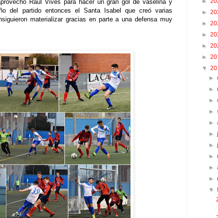
►
20
 aprovechó Raúl Vives para hacer un gran gol de vaselina y
ño del partido entonces el Santa Isabel que creó varias
►
20
nsiguieron materializar gracias en parte a una defensa muy
►
20
►
20
►
20
►
20
▼
20
►
►
►
►
►
►
►
►
►
►
▼