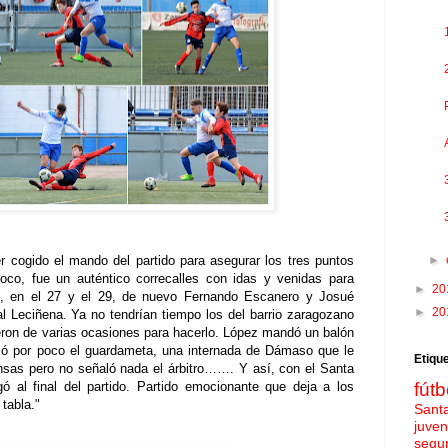
 cogido el mando del partido para asegurar los tres puntos
►
loco, fue un auténtico correcalles con idas y venidas para
►
20
s, en el 27 y el 29, de nuevo Fernando Escanero y Josué
►
20
l Leciñena. Ya no tendrían tiempo los del barrio zaragozano
eron de varias ocasiones para hacerlo. López mandó un balón
acó por poco el guardameta, una internada de Dámaso que le
Etiqu
nsas pero no señaló nada el árbitro……. Y así, con el Santa
ó al final del partido. Partido emocionante que deja a los
fútb
tabla."
Sant
juven
segu