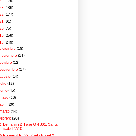
24
(129)
23
(186)
22
(177)
21
(91)
20
(75)
19
(259)
18
(249)
diciembre
(18)
noviembre
(14)
octubre
(12)
septiembre
(17)
agosto
(14)
julio
(12)
junio
(45)
mayo
(13)
abril
(20)
marzo
(44)
febrero
(20)
2ª Benjamín 2ª Fase Gr4 J01: Santa
isabel "A" 0 - ...
2ª Regional B J23: Santa Isabel 3 -