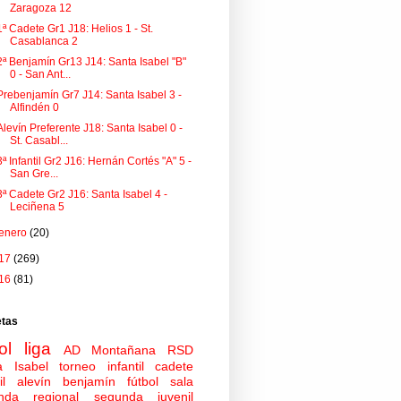
Zaragoza 12
1ª Cadete Gr1 J18: Helios 1 - St.
Casablanca 2
2ª Benjamín Gr13 J14: Santa Isabel "B"
0 - San Ant...
Prebenjamín Gr7 J14: Santa Isabel 3 -
Alfindén 0
Alevín Preferente J18: Santa Isabel 0 -
St. Casabl...
3ª Infantil Gr2 J16: Hernán Cortés "A" 5 -
San Gre...
3ª Cadete Gr2 J16: Santa Isabel 4 -
Leciñena 5
enero
(20)
17
(269)
16
(81)
etas
ol
liga
AD Montañana
RSD
a Isabel
torneo
infantil
cadete
il
alevín
benjamín
fútbol sala
nda regional
segunda juvenil