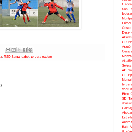
Oscen
San F
federa
Montpel
Fútbol
Crist
Desen
Alfindé
CD Pi
Aragó
Cesar
Monza
ga
,
RSD Santa Isabel
,
tercera cadete
Alcañi
Selecc
AD Sil
CF Épi
Monta
o
tercer
Vedru
Ebro 
SD Ta
divis
Calata
Aboga
Estrel
Andrés
Bajo 
Grañé