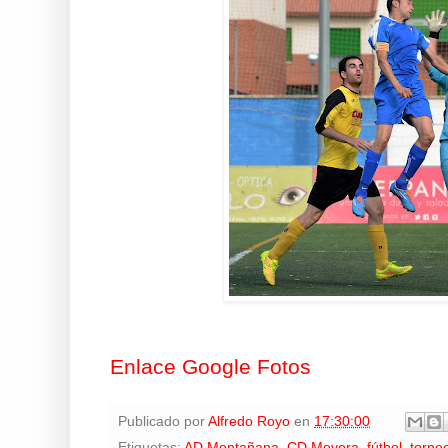
Enlace Google Fotos
Publicado por
Alfredo Royo
en
17:30:00
Etiquetas:
AD Montañana
,
CD Movera
,
fútbol
,
torne